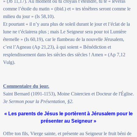
» (Jb 11,17). Au moment où tu croyais t’éteindre, tu te « lèveras
comme l’étoile du matin » (ibid.) et « tes ténèbres seront comme le
milieu du jour » (Is 58,10).
Et pourtant « il n’y aura plus de soleil durant le jour et l’éclat de la
lune ne t’éclairera plus ; mais Le Seigneur sera pour toi Lumière
éternelle » (Is 60,19), car le flambeau de la nouvelle Jérusalem,
c’est l’Agneau (Ap 21,23), à qui soient « Bénédiction et
resplendissement dans les siècles des siècles ! Amen » (Ap 7,12
Vulg).
Commentaire du jour.
Saint Bernard (1091-1153), Moine Cistercien et Docteur de l'Église.
3e Sermon pour la Présentation, §2.
« Les parents de Jésus le portèrent à Jérusalem pour le
présenter au Seigneur »
Offre ton fils, Vierge sainte, et présente au Seigneur le fruit béni de