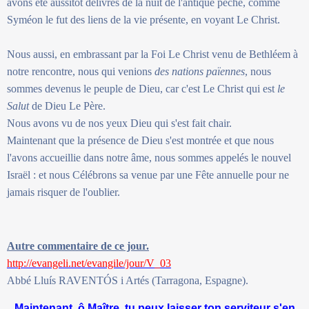
avons été aussitôt délivrés de la nuit de l'antique péché, comme
Syméon le fut des liens de la vie présente, en voyant Le Christ.
Nous aussi, en embrassant par la Foi Le Christ venu de Bethléem à
notre rencontre, nous qui venions
des nations païennes
, nous
sommes devenus le peuple de Dieu, car c'est Le Christ qui est
le
Salut
de Dieu Le Père.
Nous avons vu de nos yeux Dieu qui s'est fait chair.
Maintenant que la présence de Dieu s'est montrée et que nous
l'avons accueillie dans notre âme, nous sommes appelés le nouvel
Israël : et nous Célébrons sa venue par une Fête annuelle pour ne
jamais risquer de l'oublier.
Autre commentaire de ce jour.
http://evangeli.net/evangile/jour/V_03
Abbé Lluís RAVENTÓS i Artés (Tarragona, Espagne).
Maintenant, ô Maître, tu peux laisser ton serviteur s'en