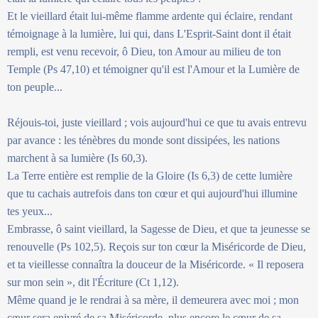
Et le vieillard était lui-même flamme ardente qui éclaire, rendant
témoignage à la lumière, lui qui, dans L'Esprit-Saint dont il était
rempli, est venu recevoir, ô Dieu, ton Amour au milieu de ton
Temple (Ps 47,10) et témoigner qu'il est l'Amour et la Lumière de
ton peuple...
Réjouis-toi, juste vieillard ; vois aujourd'hui ce que tu avais entrevu
par avance : les ténèbres du monde sont dissipées, les nations
marchent à sa lumière (Is 60,3).
La Terre entière est remplie de la Gloire (Is 6,3) de cette lumière
que tu cachais autrefois dans ton cœur et qui aujourd'hui illumine
tes yeux...
Embrasse, ô saint vieillard, la Sagesse de Dieu, et que ta jeunesse se
renouvelle (Ps 102,5). Reçois sur ton cœur la Miséricorde de Dieu,
et ta vieillesse connaîtra la douceur de la Miséricorde. « Il reposera
sur mon sein », dit l'Écriture (Ct 1,12).
Même quand je le rendrai à sa mère, il demeurera avec moi ; mon
cœur sera enivré de sa Miséricorde, plus encore le cœur de sa