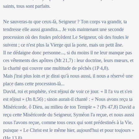
saints, tous sont parfaits.
Ne sauveras-tu que ceux-là, Seigneur ? Ton corps va grandir, ta
tendresse elle aussi grandira... Je vois maintenant une seconde
procession où des foules précèdent Le Seigneur, où des foules le
suivent ; ce n'est plus la Vierge qui la porte, mais un petit âne.
Il ne dédaigne donc personne..., si du moins il ne leur manque pas
ces vêtements des apôtres (Mt 21,7) : leur doctrine, leurs mœurs, et
la charité qui couvre une multitude de péchés (1P 4,8).
Mais j'irai plus loin et je dirai qu'à nous aussi, il nous a réservé une
place dans cette procession-là...
David, roi et prophète, s'est réjoui de voir ce jour. « Il l'a vu et s'en
est réjoui » (Jn 8,56) ; sinon aurait-il chanté : « Nous avons reçu ta
Miséricorde, ô Dieu, au milieu de ton Temple » ? (Ps 47,8) David a
reçu cette Miséricorde du Seigneur, Syméon l'a reçue, et nous aussi
nous l'avons reçue, comme tous ceux qui sont prédestinés à la Vie,
puisque « Le Christ est le même hier, aujourd'hui et pour toujours »
(He 13,8)...