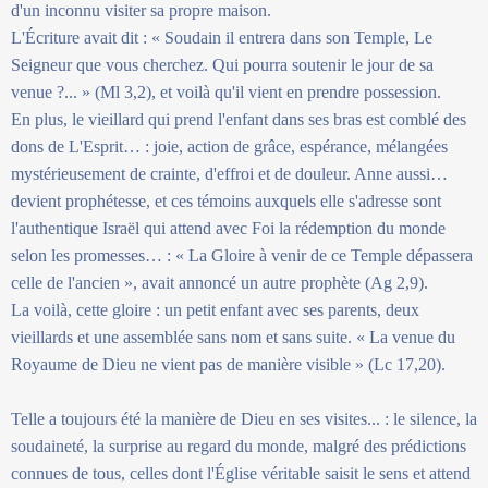
d'un inconnu visiter sa propre maison.
L'Écriture avait dit : « Soudain il entrera dans son Temple, Le
Seigneur que vous cherchez. Qui pourra soutenir le jour de sa
venue ?... » (Ml 3,2), et voilà qu'il vient en prendre possession.
En plus, le vieillard qui prend l'enfant dans ses bras est comblé des
dons de L'Esprit… : joie, action de grâce, espérance, mélangées
mystérieusement de crainte, d'effroi et de douleur. Anne aussi…
devient prophétesse, et ces témoins auxquels elle s'adresse sont
l'authentique Israël qui attend avec Foi la rédemption du monde
selon les promesses… : « La Gloire à venir de ce Temple dépassera
celle de l'ancien », avait annoncé un autre prophète (Ag 2,9).
La voilà, cette gloire : un petit enfant avec ses parents, deux
vieillards et une assemblée sans nom et sans suite. « La venue du
Royaume de Dieu ne vient pas de manière visible » (Lc 17,20).
Telle a toujours été la manière de Dieu en ses visites... : le silence, la
soudaineté, la surprise au regard du monde, malgré des prédictions
connues de tous, celles dont l'Église véritable saisit le sens et attend