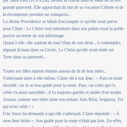
par Saint Paul (1Co 9,24), menait la course dans le stade de la très
grande pauvreté. Elle approchait du but de sa vocation Céleste et de
la récompense promise au vainqueur...
La divine Providence se hâtait d'accomplir ce qu'elle avait prévu
pour Claire : Le Christ veut introduire dans son palais royal la petite
pauvre au terme de son pèlerinage.
Quant à elle, elle aspirait de tout l'élan de son désir... à contempler,
régnant là-haut dans sa Gloire, Le Christ qu'elle avait imité sur
Terre dans sa pauvreté...
Toutes ses filles étaient réunies autour du lit de leur mère...
S'adressant alors à elle-même, Claire dit à son âme : « Pars en toute
sécurité, car tu as bon guide pour la route. Pars, car celui qui t'a
créée t'a aussi sanctifiée ; il t'a toujours gardée et aimée d'un tendre
Amour, comme une mère aime son enfant. Sois Béni, Seigneur, Toi
qui m'as créée ! »
Une Sœur lui demanda à qui elle s'adressait. Claire répondit : « À
mon âme bénie ». Son guide pour la route n'était pas loin. En effet,