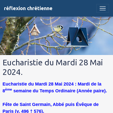
réflexion chrétienne
Eucharistie du Mardi 28 Mai
2024.
Eucharistie du Mardi 28 Mai 2024 : Mardi de la
ème
8
semaine du Temps Ordinaire (Année paire).
Fête de Saint Germain, Abbé puis Évêque de
Paris (v. 496 † 576).