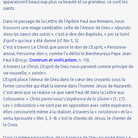
apparaissent beaucoup plus sa beauté et sa grandeur, ce sont les
saints.
Dans le passage de la Lettre de l'Apôtre Paul aux Romains, nous
trouvons une image semblable: celle de l'Amour de Dieu «
répandu
dans les cœurs des saints
», c'est-à-dire des Baptisés, «
par Le Saint
Esprit
» qui leur a été donné (cf. Rm 5, 5).
C'est à travers Le Christ que passe le don de L'Esprit, « Personne-
amour, Personne-don », comme l'a défini le Bienheureux Pape Jean-
Paul II (Encyc.
Dominum et vivificantem
, n. 10).
A travers Le Christ, L'Esprit de Dieu nous parvient comme principe de
vie nouvelle, «
sainte
».
L'Esprit place l'Amour de Dieu dans le cœur des croyants sous la
forme concrète qui était la sienne dans l'homme Jésus de Nazareth.
C'est ainsi que se réalise ce que saint Paul dit dans la Lettre aux
Colossiens: «
Christ parmi vous! L'espérance de la Gloire!
» (1, 27).
Les «
tribulations
» ne sont pas en opposition avec cette espérance,
elles concourent même à la réaliser, à travers la «
constance
» et la «
vertu éprouvée » (Rm 5, 3-4): c'est le chemin de Jésus, le chemin de
la Croix.
Dans la même perspective, de la Sagesse de Dieu incarnée dans Le