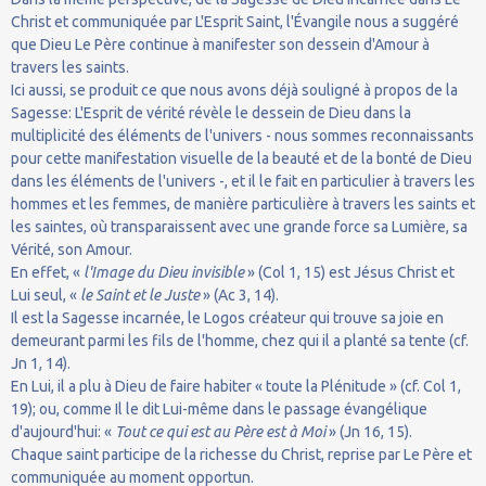
Christ et communiquée par L'Esprit Saint, l'Évangile nous a suggéré
que Dieu Le Père continue à manifester son dessein d'Amour à
travers les saints.
Ici aussi, se produit ce que nous avons déjà souligné à propos de la
Sagesse: L'Esprit de vérité révèle le dessein de Dieu dans la
multiplicité des éléments de l'univers - nous sommes reconnaissants
pour cette manifestation visuelle de la beauté et de la bonté de Dieu
dans les éléments de l'univers -, et il le fait en particulier à travers les
hommes et les femmes, de manière particulière à travers les saints et
les saintes, où transparaissent avec une grande force sa Lumière, sa
Vérité, son Amour.
En effet, «
l'Image du Dieu invisible
» (Col 1, 15) est Jésus Christ et
Lui seul, «
le Saint et le Juste
» (Ac 3, 14).
Il est la Sagesse incarnée, le Logos créateur qui trouve sa joie en
demeurant parmi les fils de l'homme, chez qui il a planté sa tente (cf.
Jn 1, 14).
En Lui, il a plu à Dieu de faire habiter « toute la Plénitude » (cf. Col 1,
19); ou, comme Il le dit Lui-même dans le passage évangélique
d'aujourd'hui: «
Tout ce qui est au Père est à Moi
» (Jn 16, 15).
Chaque saint participe de la richesse du Christ, reprise par Le Père et
communiquée au moment opportun.