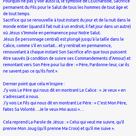
Pourquoi ne pas y voir aussi là, le symbole de L’Eucharistie, Sacrifice
permanent du Fils pour le Salut de tous les hommes de tout âge et
de tout temps.
Sacrifice qui se renouvelle à tout instant du jour et de la nuit dans le
monde entier (quand il fait nuit à un endroit, il fait jour dans un autre)
où Jésus s’Immole en permanence pour Notre Salut.
Jésus (le personnage central) est plongé jusqu’à la taille dans le
Calice, comme s’il en sortait... et y rentrait en permanence,
renouvelant à chaque instant Son Sacrifice afin que tous puissent
être sauvés (à condition de suivre ses Commandements d’Amour) et
remontant vers Son Père pour lui dire : « Père, Pardonne-leur, car ils
ne savent pas ce qu’ils font ».
Dernier point que cela m’inspire :
J’y vois Le Père qui nous dit en montrant Le Calice : « Je veux » en
s’adressant à nous.
J’y vois Le Fils qui nous dit en montrant Le Père : « C’est Mon Père,
faites Sa Volonté…Je le veux Moi aussi »…
Cela reprend La Parole de Jésus : « Celui qui veut me suivre, qu’il
prenne Mon Joug (qu’il prenne Ma Croix) et qu’il me suive ».