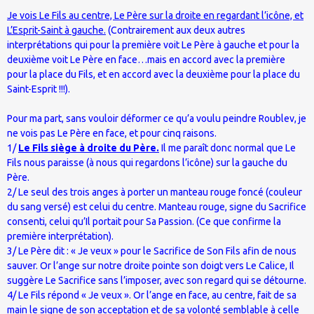
Je vois Le Fils au centre, Le Père sur la droite en regardant l’icône, et
L’Esprit-Saint à gauche.
(Contrairement aux deux autres
interprétations qui pour la première voit Le Père à gauche et pour la
deuxième voit Le Père en face…mais en accord avec la première
pour la place du Fils, et en accord avec la deuxième pour la place du
Saint-Esprit !!!).
Pour ma part, sans vouloir déformer ce qu’a voulu peindre Roublev, je
ne vois pas Le Père en face, et pour cinq raisons.
1/
Le Fils siège à droite du Père.
Il me paraît donc normal que Le
Fils nous paraisse (à nous qui regardons l’icône) sur la gauche du
Père.
2/ Le seul des trois anges à porter un manteau rouge foncé (couleur
du sang versé) est celui du centre. Manteau rouge, signe du Sacrifice
consenti, celui qu’Il portait pour Sa Passion. (Ce que confirme la
première interprétation).
3/ Le Père dit : « Je veux » pour le Sacrifice de Son Fils afin de nous
sauver. Or l’ange sur notre droite pointe son doigt vers Le Calice, Il
suggère Le Sacrifice sans l’imposer, avec son regard qui se détourne.
4/ Le Fils répond « Je veux ». Or l’ange en face, au centre, fait de sa
main le signe de son acceptation et de sa volonté semblable à celle