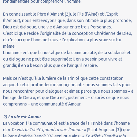
fondamentale pour comprendre l’homme.
En connaissant le Père (l’Aimant [2]), le Fils (l’Aimé) et l’Esprit
(l’Amour), nous entrevoyons que, dans son intimité la plus profonde,
Dieu est dialogue, une vie d’Amour entre trois Personnes.
C’est ici que réside l’originalité de la conception Chrétienne de Dieu,
et c’est ici que l’homme trouve l’explication la plus vraie sur lui-
même.
L'homme sent que la nostalgie de la communauté, de la solidarité et
du dialogue ne peut être supprimée; il en a besoin pour vivre et
grandir, il en a besoin plus que de l’air qu’il respire.
Mais ce n’est qu’à la lumière de la Trinité que cette constatation
acquiert cette profondeur insoupçonnable: nous sommes faits pour
nous rencontrer, pour dialoguer et aimer, parce que nous sommes « à
l’image de Dieu », et que Dieu est, justement – d’après ce que nous
comprenons – une communauté d’Amour.
2) La vie est Amour
La vocation à la communauté est la trace de la Trinité dans l’homme
et «
Tu vois la Trinité quand tu vois l’amour »
(Saint Augustin[3]) que
le Pape émérite Benoît XVI explique ainsi: «
En effet, L’Esprit est la