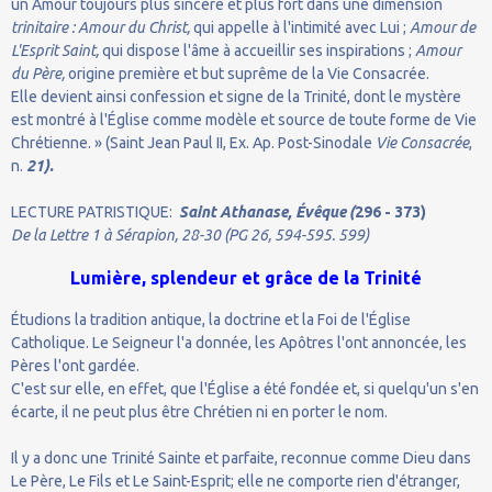
un Amour toujours plus sincère et plus fort dans une dimension
trinitaire : Amour
du Christ,
qui appelle à l'intimité avec Lui ;
Amour de
L'Esprit Saint,
qui dispose l'âme à accueillir ses inspirations ;
Amour
du Père,
origine première et but suprême de la Vie Consacrée.
Elle devient ainsi confession et signe de la Trinité, dont le mystère
est montré à l'Église comme modèle et source de toute forme de Vie
Chrétienne. » (Saint Jean Paul II, Ex. Ap. Post-Sinodale
Vie Consacrée
,
n.
21).
LECTURE PATRISTIQUE:
Saint Athanase, Évêque (
296 - 373)
De la Lettre 1 à Sérapion, 28-30 (PG 26, 594-595. 599)
Lumière, splendeur et grâce de la Trinité
Étudions la tradition antique, la doctrine et la Foi de l'Église
Catholique. Le Seigneur l'a donnée, les Apôtres l'ont annoncée, les
Pères l'ont gardée.
C'est sur elle, en effet, que l'Église a été fondée et, si quelqu'un s'en
écarte, il ne peut plus être Chrétien ni en porter le nom.
Il y a donc une Trinité Sainte et parfaite, reconnue comme Dieu dans
Le Père, Le Fils et Le Saint-Esprit; elle ne comporte rien d'étranger,