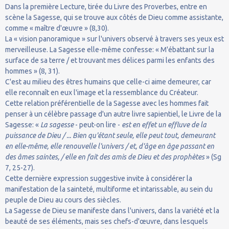
Dans la première Lecture, tirée du Livre des Proverbes, entre en
scène la Sagesse, qui se trouve aux côtés de Dieu comme assistante,
comme « maître d'œuvre » (8,30).
La « vision panoramique » sur l'univers observé à travers ses yeux est
merveilleuse. La Sagesse elle-même confesse: « M'ébattant sur la
surface de sa terre / et trouvant mes délices parmi les enfants des
hommes » (8, 31).
C'est au milieu des êtres humains que celle-ci aime demeurer, car
elle reconnaît en eux l'image et la ressemblance du Créateur.
Cette relation préférentielle de la Sagesse avec les hommes fait
penser à un célèbre passage d'un autre livre sapientiel, le Livre de la
Sagesse: «
La sagesse
- peut-on lire -
est en effet un effluve de la
puissance de Dieu / ... Bien qu'étant seule, elle peut tout, demeurant
en elle-même, elle renouvelle l'univers / et, d'âge en âge passant en
des âmes saintes, / elle en fait des amis de Dieu et des prophètes
» (Sg
7, 25-27).
Cette dernière expression suggestive invite à considérer la
manifestation de la sainteté, multiforme et intarissable, au sein du
peuple de Dieu au cours des siècles.
La Sagesse de Dieu se manifeste dans l'univers, dans la variété et la
beauté de ses éléments, mais ses chefs-d'œuvre, dans lesquels