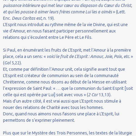
puissance intérieure qui met leur cœur au diapason du Cœur du Christ,
et qui les pousse à aimer leurs frères comme Lui les a aimés
» (Lett.
Enc.
Deus Caritas est,
n. 19).
L’Esprit nous introduit au rythme même de la vie Divine, qui est une
vie d’Amour, en nous faisant participer personnellement aux
relations qui s’écoulent entre Le Père et Le Fils.
Si Paul, en énumérant les fruits de L’Esprit, met l’Amour à la première
place, cela a un sens: «
voici le fruit de L’Esprit : Amour, Joie, Paix, etc.
»
(
Gal
5,22).
Et, comme par définition l’Amour unit, cela signifie avant tout que
L’Esprit est créateur de communion au sein de la communauté
Chrétienne, comme nous disons au début de la Messe en utilisant
l’expression de Saint Paul: « … que la communion du Saint Esprit [soit
celle qui est opérée par Lui] soit avec vous » (
2 Cor
13,13).
Mais d’un autre côté, il est vrai aussi que L’Esprit nous stimule à
nouer des relations de Charité avec tous les hommes.
Donc, quand nous aimons nous faisons une place à L’Esprit, lui
permettons de s’exprimer pleinement.
Plus que sur le Mystère des Trois Personnes, les textes de la liturgie