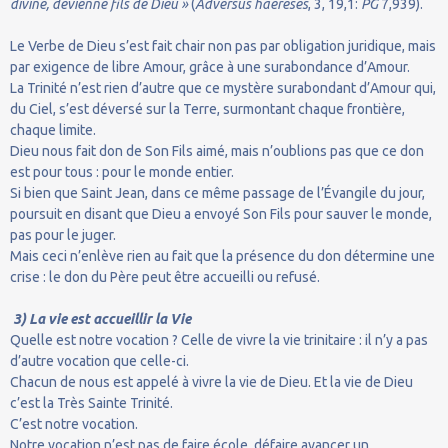
divine, devienne fils de Dieu »
(
Adversus haereses
, 3, 19,1:
PG
7,939).
Le Verbe de Dieu s’est fait chair non pas par obligation juridique, mais
par exigence de libre Amour, grâce à une surabondance d’Amour.
La Trinité n’est rien d’autre que ce mystère surabondant d’Amour qui,
du Ciel, s’est déversé sur la Terre, surmontant chaque frontière,
chaque limite.
Dieu nous fait don de Son Fils aimé, mais n’oublions pas que ce don
est pour tous : pour le monde entier.
Si bien que Saint Jean, dans ce même passage de l’Évangile du jour,
poursuit en disant que Dieu a envoyé Son Fils pour sauver le monde,
pas pour le juger.
Mais ceci n’enlève rien au fait que la présence du don détermine une
crise : le don du Père peut être accueilli ou refusé.
3) La vie est accueillir la Vie
Quelle est notre vocation ? Celle de vivre la vie trinitaire : il n’y a pas
d’autre vocation que celle-ci.
Chacun de nous est appelé à vivre la vie de Dieu. Et la vie de Dieu
c’est la Très Sainte Trinité.
C’est notre vocation.
Notre vocation n’est pas de faire école, défaire avancer un