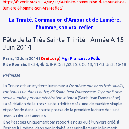
https://fr.zenit.org/2014/06/12/la-trinite-communion-d-amour-et-de-
lumiere-l-homme-son-vrai-reflet/
La Trinité, Communion d'Amour et de Lumière,
l'homme, son vrai reflet
Fête de la Très Sainte Trinité - Année A 15
Juin 2014
Paris, 12 Juin 2014 (
Zenit.org
)
Mgr Francesco Follo
Rite Romain:
Ex 34, 4b-6. 8-9; Dn 3,52.56; 2 Co 13, 11-13; Jn 3, 16-18
Prémisse
La Trinité est un mystère lumineux: «
De même que dans trois soleils,
contenus l’un dans l’autre, dit Saint Jean Damascène, il y aurait une
seule lumière par compénétration intime »
(Saint Jean Damascène).
La révélation de la Très Sainte Trinité se résume de manière simple
et profonde dans la courte phrase de la première lecture de Saint
Jean: « Dieu est amour ».
Il ne l’est pas uniquement par rapport à nous ou à l’univers créé. Il
l’est en lui-même, dans son intimité, essentiellement, infiniment,