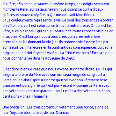
du Père, afin de nous sauver. En même temps, ses doigts semblent
montrer le Père (sur sa gauche) en nous disant ce qu’Il a dit aux
apôtres et souvent répété : « Qui me voit, voit Mon Père ».
5/ La couleur verte représente la vie. Le seul des trois anges à porter
un vêtement vert est celui qui se trouve à notre droite. Or qui est Le
Père, si ce n’est celui qui est le Créateur de toutes choses visibles et
invisibles. C’est Lui qui nous a tous crée, qui a crée notre âme
éternelle en lui donnant la Vie (Le Fils redonne vie à notre âme par
son Sacrifice. Il l’a recrée en la purifiant des conséquences du péché
originel et Le Saint-Esprit la vivifie…La Trinité est bien à l’œuvre pour
nous donner la vie dans le Royaume de Dieu).
C’est donc bien Le Père que nous voyons sur notre droite, Le Fils qui
siège à la droite du Père avec son manteau rouge du sang qu’il a
versé et Le Saint-Esprit sur notre gauche avec son vêtement rose
transparent qui signifie qu’il est pur « esprit », comme Le Père avec
son vêtement vert transparent…seul Le Fils a des vêtements épais,
car il a pris « chair » humaine.
Une précision : Les trois portent un vêtement Bleu foncé, signe de
leur Royauté éternelle et de leur Divinité.