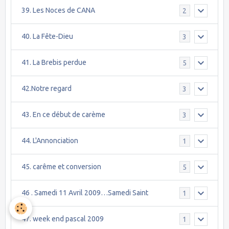
39. Les Noces de CANA
2
40. La Fête-Dieu
3
41. La Brebis perdue
5
42.Notre regard
3
43. En ce début de carème
3
44. L'Annonciation
1
45. carême et conversion
5
46 . Samedi 11 Avril 2009…Samedi Saint
1
47. week end pascal 2009
1