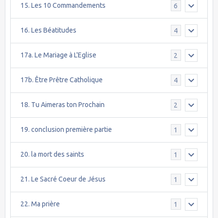
15. Les 10 Commandements
6
16. Les Béatitudes
4
17a. Le Mariage à L'Eglise
2
17b. Être Prêtre Catholique
4
18. Tu Aimeras ton Prochain
2
19. conclusion première partie
1
20. la mort des saints
1
21. Le Sacré Coeur de Jésus
1
22. Ma prière
1