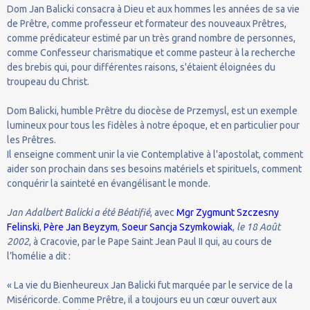
Dom Jan Balicki consacra à Dieu et aux hommes les années de sa vie
de Prêtre, comme professeur et formateur des nouveaux Prêtres,
comme prédicateur estimé par un très grand nombre de personnes,
comme Confesseur charismatique et comme pasteur à la recherche
des brebis qui, pour différentes raisons, s'étaient éloignées du
troupeau du Christ.
Dom Balicki, humble Prêtre du diocèse de Przemysl, est un exemple
lumineux pour tous les fidèles à notre époque, et en particulier pour
les Prêtres.
Il enseigne comment unir la vie Contemplative à l'apostolat, comment
aider son prochain dans ses besoins matériels et spirituels, comment
conquérir la sainteté en évangélisant le monde.
Jan Adalbert Balicki a été Béatifié
, avec
Mgr Zygmunt Szczesny
Felinski
,
Père Jan Beyzym
,
Soeur Sancja Szymkowiak
,
le 18 Août
2002
, à Cracovie, par le Pape Saint Jean Paul II qui, au cours de
l’homélie a dit :
« La vie du Bienheureux Jan Balicki fut marquée par le service de la
Miséricorde. Comme Prêtre, il a toujours eu un cœur ouvert aux