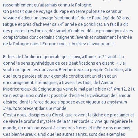
rassemblement qu’ait jamais connu la Pologne.
On pensait que ce voyage du Pape en terre polonaise serait un
voyage d’adieu, un voyage ‘sentimental’, de ce Pape âgé de 82 ans.
e
Fatigué et près d’achever sa 24
année de pontificat. En fait il a dit
des paroles très fortes, déclarant d’emblée dès le premier jour à ses
compatriotes dont certains craignent l’avenir et notamment l’entrée
de la Pologne dans l’Europe unie ; « Arrêtez d’avoir peur ! »
Et lors de l’Audience générale qui a suivi, à Rome, le 21 août, il a
donné le sens synthétique de ces Béatifications en disant : « J'ai
voulu indiquer ces nouveaux Bienheureux au peuple Cchrétien, afin
que leurs paroles et leur exemple constituent un élan et un
encouragement à témoigner, à travers les faits, de l'Amour
Miséricordieux du Seigneur qui vainc le mal par le bien (cf.
Rm
12, 21).
Ce n'est qu'ainsi qu'il est possible d'édifier la civilisation de l'amour
désirée, dont la force douce s'oppose avec vigueur au
mysterium
iniquitatis
présent dans le monde.
C'est à nous, disciples du Christ, que revient la tâche de proclamer et
de vivre le profond mystère de la Miséricorde Divine qui régénère le
monde, en nous poussant à aimer nos frères et même nos ennemis.
Ces bienheureux, ainsi que les autres saints, sont des exemples