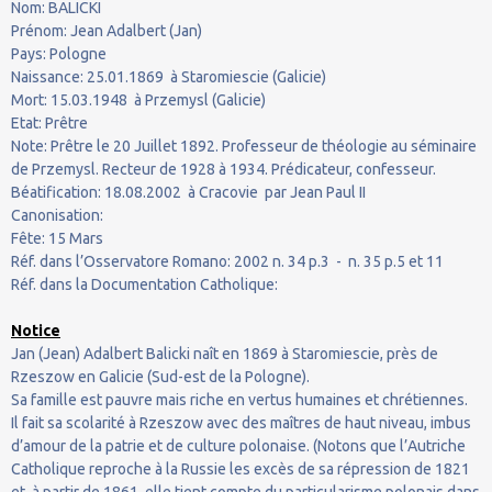
Nom: BALICKI
Prénom: Jean Adalbert (Jan)
Pays: Pologne
Naissance: 25.01.1869 à Staromiescie (Galicie)
Mort: 15.03.1948 à Przemysl (Galicie)
Etat: Prêtre
Note: Prêtre le 20 Juillet 1892. Professeur de théologie au séminaire
de Przemysl. Recteur de 1928 à 1934. Prédicateur, confesseur.
Béatification: 18.08.2002 à Cracovie par Jean Paul II
Canonisation:
Fête: 15 Mars
Réf. dans l’Osservatore Romano: 2002 n. 34 p.3 - n. 35 p.5 et 11
Réf. dans la Documentation Catholique:
Notice
Jan (Jean) Adalbert Balicki naît en 1869 à Staromiescie, près de
Rzeszow en Galicie (Sud-est de la Pologne).
Sa famille est pauvre mais riche en vertus humaines et chrétiennes.
Il fait sa scolarité à Rzeszow avec des maîtres de haut niveau, imbus
d’amour de la patrie et de culture polonaise. (Notons que l’Autriche
Catholique reproche à la Russie les excès de sa répression de 1821
et, à partir de 1861, elle tient compte du particularisme polonais dans