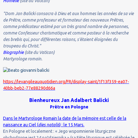
Homélie
(site du Vatican)
"Dom Jan Balicki consacra à Dieu et aux hommes les années de sa vie
de Prêtre, comme professeur et formateur des nouveaux Prêtres,
comme prédicateur estimé par un très grand nombre de personnes,
comme Confesseur charismatique et comme pasteur à la recherche
des brebis qui, pour différentes raisons, s'étaient éloignées du
troupeau du Christ."
Biographie
(site du Vatican)
Martyrologe romain.
https://levangileauquotidien.org/FR/display-saint/1f13f359-ea07-
40bb-beb2-77e88290d66a
Bienheureux
Jan Adalbert Balicki
Prêtre en Pologne
Dans le Martyrologe Romain la date de la mémoire est celle de la
naissance au Ciel (
dies natalis
) : le 15 Mars.
En Pologne et localement : « Jego wspomnienie liturgiczne
obchodzone jest 24 pa?dziernika » (sa Fête liturgique est célébrée le