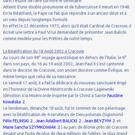
dans l’espoir de faire survivre le séminaire.
Atteint d’une double pneumonie et de tuberculose il meurt en 1948.
En le Béatifiant, le Pape ne fait que répondre à un ancien désir et à
un vœu depuis longtemps formulé.
En effet le 22 décembre 1975, alors qu’il était Cardinal de Cracovie, il
écrivit une lettre à Paul VI lui demandant de présenter Jean Balicki
comme modèle pour les Prêtres de notre temps.
La Béatification du 18 Août 2002 à Cracovie
e
e
Au cours de son 98
voyage apostolique en dehors de l’Italie, le 8
dans son pays, du 16 au 19 août 2002, Jean Paul II s’est cantonné
dans le diocèse de Cracovie, son ancien diocèse comme Évêque, en
même temps que celui de sa naissance.
Le samedi 17 août, il a fait la dédicace du nouveau sanctuaire érigé
en l’honneur de la Divine Miséricorde à Cracovie-Lagiewniki
(dévotion à la Miséricorde inspirée par le Christ à Sainte
Faustine
Kowalska
2
.
Le lendemain, dimanche 18 août, fut le sommet de son pèlerinage
avec la béatification de 4 serviteurs de Dieu polonais (Sigismond
Félix FELINSKI
2
,
Jean Adalbert BALICKI
2
,
Jean BEYZYM
2
et
Marie Sancha SZYMKOWIAK
2
) au parc de Blonie près de Cracovie
devant une foule de plus de deux millions de fidèles, le plus grand