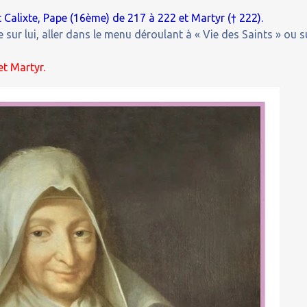
Calixte, Pape (16ème) de 217 à 222 et Martyr († 222).
 sur lui, aller dans le menu déroulant à « Vie des Saints » ou s
et Martyr.