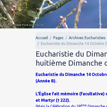
Accueil
Pages
Archives Eucharisties
Eucharistie du Dimanche 14 Octobre 2
Eucharistie du Dima
huitième Dimanche d
Eucharistie du Dimanche 14 Octobr
(Année B).
L’Église fait mémoire (facultative)
et Martyr († 222).
ème
(Mais la Célébration du 28
Dimanche du