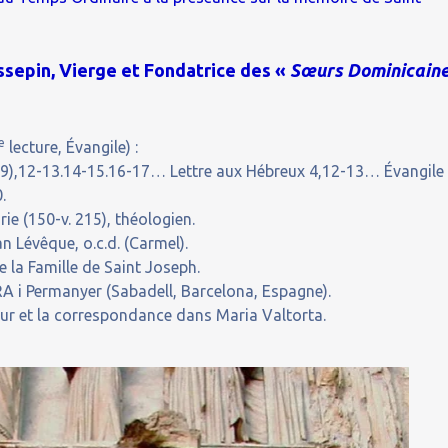
ssepin, Vierge et Fondatrice des «
Sœurs Dominicain
e
lecture, Évangile) :
89),12-13.14-15.16-17… Lettre aux Hébreux 4,12-13… Évangile
.
e (150-v. 215), théologien.
 Lévêque, o.c.d. (Carmel).
 la Famille de Saint Joseph.
A i Permanyer (Sabadell, Barcelona, Espagne).
our et la correspondance dans Maria Valtorta.