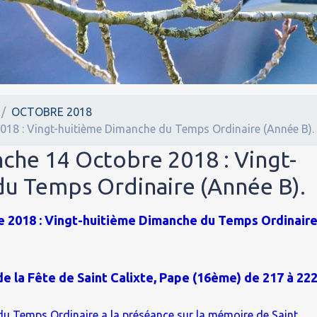
OCTOBRE 2018
018 : Vingt-huitième Dimanche du Temps Ordinaire (Année B).
nche 14 Octobre 2018 : Vingt-
u Temps Ordinaire (Année B).
e 2018 : Vingt-huitième Dimanche du Temps Ordinair
 de la Fête de Saint Calixte, Pape (16ème) de 217 à 22
 Temps Ordinaire a la préséance sur la mémoire de Saint