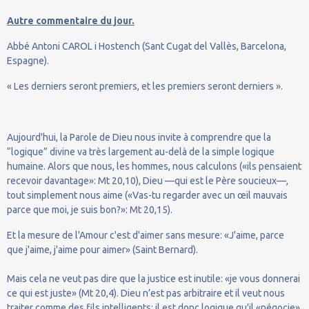
Autre commentaire du jour.
Abbé Antoni CAROL i Hostench (Sant Cugat del Vallès, Barcelona,
Espagne).
« Les derniers seront premiers, et les premiers seront derniers ».
Aujourd'hui, la Parole de Dieu nous invite à comprendre que la
“logique” divine va très largement au-delà de la simple logique
humaine. Alors que nous, les hommes, nous calculons («ils pensaient
recevoir davantage»: Mt 20,10), Dieu —qui est le Père soucieux—,
tout simplement nous aime («Vas-tu regarder avec un œil mauvais
parce que moi, je suis bon?»: Mt 20,15).
Et la mesure de l'Amour c'est d'aimer sans mesure: «J'aime, parce
que j'aime, j'aime pour aimer» (Saint Bernard).
Mais cela ne veut pas dire que la justice est inutile: «je vous donnerai
ce qui est juste» (Mt 20,4). Dieu n’est pas arbitraire et il veut nous
traiter comme des fils intelligents: il est donc logique qu'il «négocie»