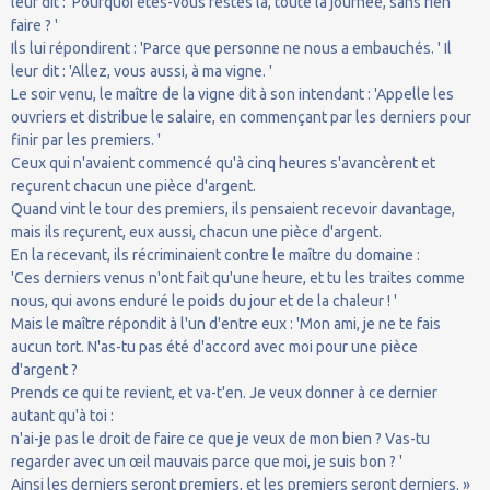
leur dit : 'Pourquoi êtes-vous restés là, toute la journée, sans rien
faire ? '
Ils lui répondirent : 'Parce que personne ne nous a embauchés. ' Il
leur dit : 'Allez, vous aussi, à ma vigne. '
Le soir venu, le maître de la vigne dit à son intendant : 'Appelle les
ouvriers et distribue le salaire, en commençant par les derniers pour
finir par les premiers. '
Ceux qui n'avaient commencé qu'à cinq heures s'avancèrent et
reçurent chacun une pièce d'argent.
Quand vint le tour des premiers, ils pensaient recevoir davantage,
mais ils reçurent, eux aussi, chacun une pièce d'argent.
En la recevant, ils récriminaient contre le maître du domaine :
'Ces derniers venus n'ont fait qu'une heure, et tu les traites comme
nous, qui avons enduré le poids du jour et de la chaleur ! '
Mais le maître répondit à l'un d'entre eux : 'Mon ami, je ne te fais
aucun tort. N'as-tu pas été d'accord avec moi pour une pièce
d'argent ?
Prends ce qui te revient, et va-t'en. Je veux donner à ce dernier
autant qu'à toi :
n'ai-je pas le droit de faire ce que je veux de mon bien ? Vas-tu
regarder avec un œil mauvais parce que moi, je suis bon ? '
Ainsi les derniers seront premiers, et les premiers seront derniers. »