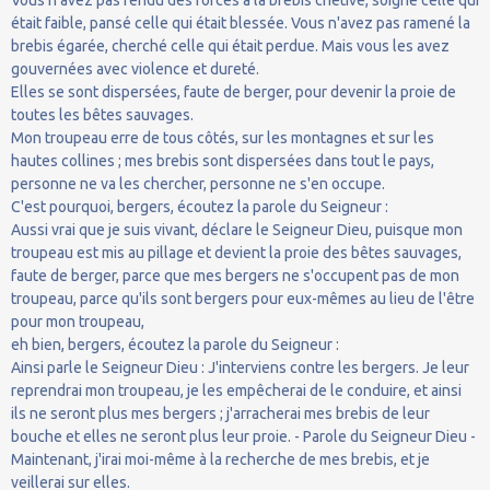
était faible, pansé celle qui était blessée. Vous n'avez pas ramené la
brebis égarée, cherché celle qui était perdue. Mais vous les avez
gouvernées avec violence et dureté.
Elles se sont dispersées, faute de berger, pour devenir la proie de
toutes les bêtes sauvages.
Mon troupeau erre de tous côtés, sur les montagnes et sur les
hautes collines ; mes brebis sont dispersées dans tout le pays,
personne ne va les chercher, personne ne s'en occupe.
C'est pourquoi, bergers, écoutez la parole du Seigneur :
Aussi vrai que je suis vivant, déclare le Seigneur Dieu, puisque mon
troupeau est mis au pillage et devient la proie des bêtes sauvages,
faute de berger, parce que mes bergers ne s'occupent pas de mon
troupeau, parce qu'ils sont bergers pour eux-mêmes au lieu de l'être
pour mon troupeau,
eh bien, bergers, écoutez la parole du Seigneur :
Ainsi parle le Seigneur Dieu : J'interviens contre les bergers. Je leur
reprendrai mon troupeau, je les empêcherai de le conduire, et ainsi
ils ne seront plus mes bergers ; j'arracherai mes brebis de leur
bouche et elles ne seront plus leur proie. - Parole du Seigneur Dieu -
Maintenant, j'irai moi-même à la recherche de mes brebis, et je
veillerai sur elles.