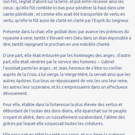
son Fils, régnât d'abord sur la terre, et pût enfin recevoir ainsi les
cieux ; qu'elle fût comblée ici-bas pour pénétrer là-haut dans une
sainte plénitude ; et comme elle avait été transportée de vertu en
vertu, qu'elle le fût aussi de clarté en clarté par l'Esprit du Seigneur.
Présente dans la chair, elle goûtait donc par avance les prémices du
royaume à venir, tantôt s'élevant vers Dieu dans un élan impossible à
dire, tantôt rejoignant le prochain en une indicible charité.
D'une part, elle était entourée par les hommages des anges ; d'autre
part, elle était vénérée par le service des hommes. ~ Gabriel
l'assistait parmi les anges ; et Jean, heureux de s'être vu confier
auprès de la Croix, à lui vierge, la Vierge Mère, la servait ainsi que les
autres Apôtres. Eux tous se réjouissaient de voir, les uns leur reine,
les autres leur suzeraine, et ils s'empressaient dans un affectueux
dévouement.
Pour elle, établie dans la forteresse la plus élevée des vertus et
débordant de l'océan des dons divins, elle épanchait sur le peuple
croyant et altéré, dans un ruissellement surabondant, l'abîme des
grâces par lequel elle surpassait toutes les créatures.
Elle procurait en effet la santé aux corps, et aux âmes la guérison,