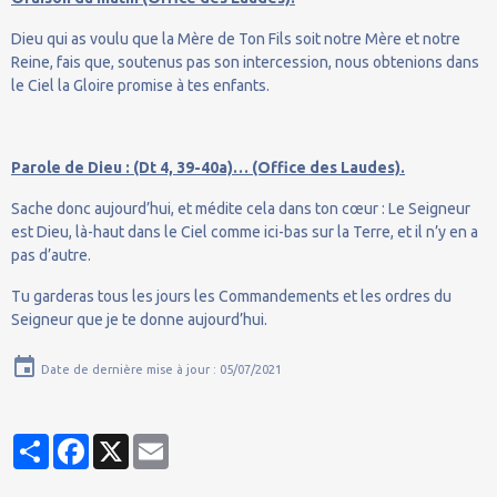
Dieu qui as voulu que la Mère de Ton Fils soit notre Mère et notre
Reine, fais que, soutenus pas son intercession, nous obtenions dans
le Ciel la Gloire promise à tes enfants.
Parole de Dieu : (Dt 4, 39-40a)… (Office des Laudes).
Sache donc aujourd’hui, et médite cela dans ton cœur : Le Seigneur
est Dieu, là-haut dans le Ciel comme ici-bas sur la Terre, et il n’y en a
pas d’autre.
Tu garderas tous les jours les Commandements et les ordres du
Seigneur que je te donne aujourd’hui.
Date de dernière mise à jour : 05/07/2021
Partager
Facebook
X
Email