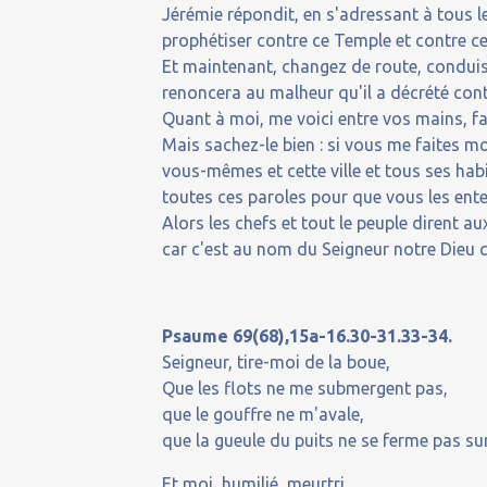
Jérémie répondit, en s'adressant à tous le
prophétiser contre ce Temple et contre cet
Et maintenant, changez de route, conduise
renoncera au malheur qu'il a décrété con
Quant à moi, me voici entre vos mains, fa
Mais sachez-le bien : si vous me faites mo
vous-mêmes et cette ville et tous ses hab
toutes ces paroles pour que vous les ente
Alors les chefs et tout le peuple dirent a
car c'est au nom du Seigneur notre Dieu qu
Psaume 69(68),15a-16.30-31.33-34.
Seigneur, tire-moi de la boue,
Que les flots ne me submergent pas,
que le gouffre ne m'avale,
que la gueule du puits ne se ferme pas su
Et moi, humilié, meurtri,