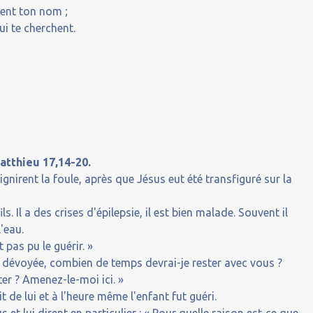
sent ton nom ;
i te cherchent.
atthieu 17,14-20.
gnirent la foule, après que Jésus eut été transfiguré sur la
ils. Il a des crises d'épilepsie, il est bien malade. Souvent il
'eau.
t pas pu le guérir. »
et dévoyée, combien de temps devrai-je rester avec vous ?
r ? Amenez-le-moi ici. »
t de lui et à l'heure même l'enfant fut guéri.