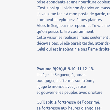
prise abondante et une nourriture copieu
C'est ainsi qu'il vide son épervier en mass
Je veux me tenir à mon poste de garde, r
comment il répliquera à mes plaintes.
Alors le Seigneur me répondit : Tu vas met
qu'on puisse la lire couramment.
Cette vision se réalisera, mais seulement 
décevra pas. Si elle paraît tarder, attends
Celui qui est insolent n'a pas l'âme droite,
Psaume 9(9A),8-9.10-11.12-13.
Il siège, le Seigneur, à jamais :
pour juger, il affermit son trône ;
il juge le monde avec justice
et gouverne les peuples avec droiture.
Qu'il soit la forteresse de l'opprimé,
sa forteresse aux heures d'angoisse :