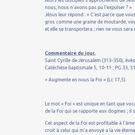
Alors les disciples s'approchèrent de Jésus
nous, nous n'avons pas pu l'expulser ? »
Jésus leur répond : « C'est parce que vous 
gros comme une graine de moutarde, vous 
et elle se transportera ; rien ne vous sera
Commentaire du jour.
Saint Cyrille de Jérusalem (313-350), évê
Catéchèse baptismale 5, 10-11 ; PG 33, 518 
« Augmente en nous la Foi » (Lc 17,5).
Le mot « Foi » est unique en tant que vocab
de la Foi qui se rapporte aux dogmes ; il s
Cet aspect de la Foi est profitable à l'âme
croit à celui qui m'a envoyé a la vie éternel