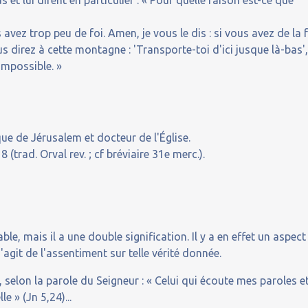
 et lui dirent en particulier : « Pour quelle raison est-ce que
avez trop peu de foi. Amen, je vous le dis : si vous avez de la 
direz à cette montagne : 'Transporte-toi d'ici jusque là-bas'
 impossible. »
que de Jérusalem et docteur de l'Église.
(trad. Orval rev. ; cf bréviaire 31e merc.).
le, mais il a une double signification. Il y a en effet un aspect
'agit de l'assentiment sur telle vérité donnée.
, selon la parole du Seigneur : « Celui qui écoute mes paroles e
le » (Jn 5,24)...