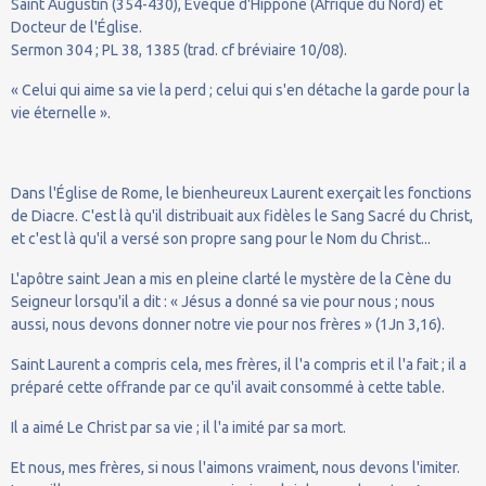
Saint Augustin (354-430), Évêque d'Hippone (Afrique du Nord) et
Docteur de l'Église.
Sermon 304 ; PL 38, 1385 (trad. cf bréviaire 10/08).
« Celui qui aime sa vie la perd ; celui qui s'en détache la garde pour la
vie éternelle ».
Dans l'Église de Rome, le bienheureux Laurent exerçait les fonctions
de Diacre. C'est là qu'il distribuait aux fidèles le Sang Sacré du Christ,
et c'est là qu'il a versé son propre sang pour le Nom du Christ...
L'apôtre saint Jean a mis en pleine clarté le mystère de la Cène du
Seigneur lorsqu'il a dit : « Jésus a donné sa vie pour nous ; nous
aussi, nous devons donner notre vie pour nos frères » (1Jn 3,16).
Saint Laurent a compris cela, mes frères, il l'a compris et il l'a fait ; il a
préparé cette offrande par ce qu'il avait consommé à cette table.
Il a aimé Le Christ par sa vie ; il l'a imité par sa mort.
Et nous, mes frères, si nous l'aimons vraiment, nous devons l'imiter.