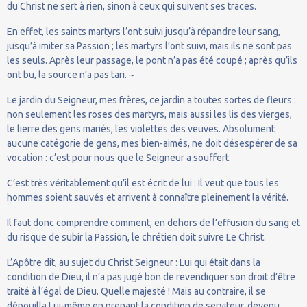
du Christ ne sert à rien, sinon à ceux qui suivent ses traces.
En effet, les saints martyrs l’ont suivi jusqu’à répandre leur sang,
jusqu’à imiter sa Passion ; les martyrs l’ont suivi, mais ils ne sont pas
les seuls. Après leur passage, le pont n’a pas été coupé ; après qu’ils
ont bu, la source n’a pas tari. ~
Le jardin du Seigneur, mes frères, ce jardin a toutes sortes de fleurs :
non seulement les roses des martyrs, mais aussi les lis des vierges,
le lierre des gens mariés, les violettes des veuves. Absolument
aucune catégorie de gens, mes bien-aimés, ne doit désespérer de sa
vocation : c’est pour nous que le Seigneur a souffert.
C’est très véritablement qu’il est écrit de lui : Il veut que tous les
hommes soient sauvés et arrivent à connaître pleinement la vérité.
Il faut donc comprendre comment, en dehors de l’effusion du sang et
du risque de subir la Passion, le chrétien doit suivre Le Christ.
L’Apôtre dit, au sujet du Christ Seigneur : Lui qui était dans la
condition de Dieu, il n’a pas jugé bon de revendiquer son droit d’être
traité à l’égal de Dieu. Quelle majesté ! Mais au contraire, il se
dépouilla Lui-même en prenant la condition de serviteur, devenu