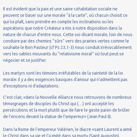
Il est évident que la paix et une saine cohabitation sociale ne
peuvent se baser sur une morale “à la carte”, où chacun choisit ce
qui lui plaît, sans prendre en compte les inclinations ou les
aspirations que notre Créateur a mis à notre disposition dans la
nature de chacun d'entre nous. Cette soi-disant morale, loin de nous
conduire par des chemins “sûrs” vers des prairies vertes comme le
souhaite le Bon Pasteur (cf Ps 23,1-3) nous conduit irrévocablement
vers les sables mouvants du “relativisme moral” où tout peut se
négocier et se justifier.
Les martyrs sont les témoins irréfutables de la sainteté de la loi
morale: il y a des exigences basiques d'amour qui n'admettent pas
d'exceptions ni d'adaptations.
C'est clair, «dans la Nouvelle Alliance nous retrouvons de nombreux
témoignages de disciples du Christ qui (…) ont accepté les
persécutions et la mort plutôt que de faire le geste païen de brûler
de l'encens devant la statue de l'empereur» (Jean Paul II).
Dans la Rome de l'empereur Valérien, le diacre «saint Laurent a aimé
le Christ dans sa vie et l'a imité dans sa mort» (Saint Augustin).