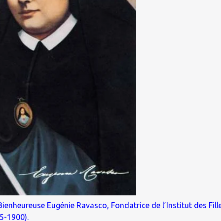
ienheureuse Eugénie Ravasco, Fondatrice de l’Institut des Fill
5-1900).