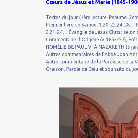
Cœurs de Jésus et Marie (1845-1900
Textes du jour (1ère lecture, Psaume, 2ème
Premier livre de Samuel 1,20-22.24-28… P
2.21-24… Évangile de Jésus Christ selon s
Commentaire d’Origène (v. 185-253), Prêtr
HOMÉLIE DE PAUL VI À NAZARETH (5 janvi
Autres commentaires de l’Abbé Joan Ant. 
Autre commentaire de la Paroisse de la Va
Oraison, Parole de Dieu et souhaits du jo