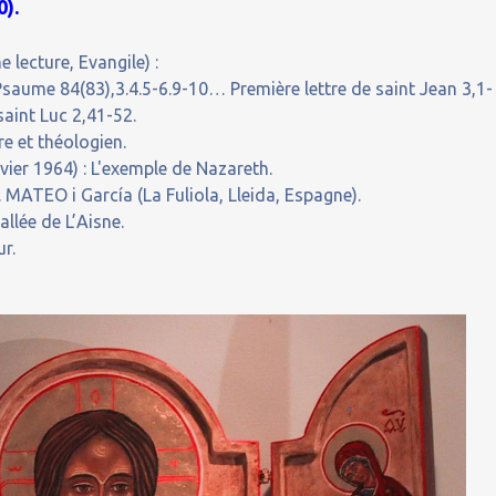
).
 lecture, Evangile) :
saume 84(83),3.4.5-6.9-10… Première lettre de saint Jean 3,1-
aint Luc 2,41-52.
e et théologien.
er 1964) : L'exemple de Nazareth.
MATEO i García (La Fuliola, Lleida, Espagne).
llée de L’Aisne.
ur.