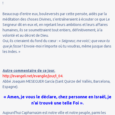
!
Beaucoup d’entre eux, bouleversés par cette pensée, aidés par la
méditation des choses Divines, s’entraîneraient à écouter ce que Le
Seigneur dit en eux et, en rejetant leurs ambitions et leurs affaires
humaines, ils se soumettraient tout entiers, définitivement, à la
volonté et au décret de Dieu.
Oui, ils crieraient du fond du cœur : «
Seigneur, me voici ; que veux-tu
que je fasse
? Envoie-moi n’importe où tu voudras, même jusque dans
les Indes. »
Autre commentaire de ce jour.
http://evangeli.net/evangile/jour/I_04.
Abbé Joaquim MESEGUER García (Sant Quirze del Vallès, Barcelona,
Espagne).
« Amen, je vous le déclare, chez personne en Israël, je
n'ai trouvé une telle Foi ».
Aujourd'hui Capharnaüm est notre ville et notre peuple, parmi les