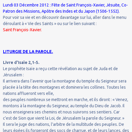
Lundi 03 Décembre 2012 : Fête de Saint François-Xavier, Jésuite, Co-
Patron des Missions,
Apôtre des Indes et du Japon (1506-1552).
Pour voir sa vie et en découvrir davantage sur lui, aller dans le menu
déroulant à « Vie des Saints » ou sur le lien suivant :
Saint François-Xavier.
LITURGIE DE LA PAROLE.
Livre d'Isaïe 2,1-5.
Le prophète Isaïe a reçu cette révélation au sujet de Juda et de
Jérusalem :
Il arrivera dans l'avenir que la montagne du temple du Seigneur sera
placée à la tête des montagnes et dominera les collines. Toutes les
nations afflueront vers elle,
des peuples nombreux se mettront en marche, et ils diront : « Venez,
montons à la montagne du Seigneur, au temple du Dieu de Jacob. Il
nous enseignera ses chemins et nous suivrons ses sentiers. Car
c'est de Sion que vient la Loi, de Jérusalem la parole du Seigneur. »
Il sera le juge des nations, l'arbitre de la multitude des peuples. De
leurs épées ils forgeront des socs de charrue, et de leurs lances, des