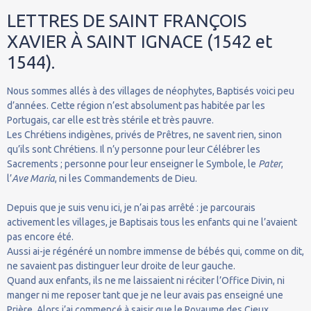
LETTRES DE SAINT FRANÇOIS
XAVIER À SAINT IGNACE (1542 et
1544).
Nous sommes allés à des villages de néophytes, Baptisés voici peu
d’années. Cette région n’est absolument pas habitée par les
Portugais, car elle est très stérile et très pauvre.
Les Chrétiens indigènes, privés de Prêtres, ne savent rien, sinon
qu’ils sont Chrétiens. Il n’y personne pour leur Célébrer les
Sacrements ; personne pour leur enseigner le Symbole, le
Pater
,
l’
Ave Maria
, ni les Commandements de Dieu.
Depuis que je suis venu ici, je n’ai pas arrêté : je parcourais
activement les villages, je Baptisais tous les enfants qui ne l’avaient
pas encore été.
Aussi ai-je régénéré un nombre immense de bébés qui, comme on dit,
ne savaient pas distinguer leur droite de leur gauche.
Quand aux enfants, ils ne me laissaient ni réciter l’Office Divin, ni
manger ni me reposer tant que je ne leur avais pas enseigné une
Prière. Alors j’ai commencé à saisir que le Royaume des Cieux