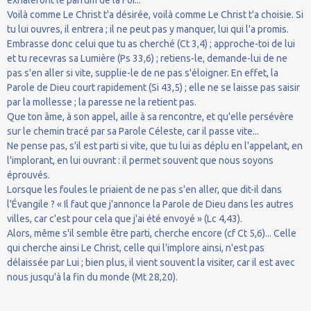
Voilà comme Le Christ t'a désirée, voilà comme Le Christ t'a choisie. Si
tu lui ouvres, il entrera ; il ne peut pas y manquer, lui qui l'a promis.
Embrasse donc celui que tu as cherché (Ct 3,4) ; approche-toi de lui
et tu recevras sa Lumière (Ps 33,6) ; retiens-le, demande-lui de ne
pas s'en aller si vite, supplie-le de ne pas s'éloigner. En effet, la
Parole de Dieu court rapidement (Si 43,5) ; elle ne se laisse pas saisir
par la mollesse ; la paresse ne la retient pas.
Que ton âme, à son appel, aille à sa rencontre, et qu'elle persévère
sur le chemin tracé par sa Parole Céleste, car il passe vite...
Ne pense pas, s'il est parti si vite, que tu lui as déplu en l'appelant, en
l'implorant, en lui ouvrant : il permet souvent que nous soyons
éprouvés.
Lorsque les foules le priaient de ne pas s'en aller, que dit-il dans
l'Évangile ? « Il faut que j'annonce la Parole de Dieu dans les autres
villes, car c'est pour cela que j'ai été envoyé » (Lc 4,43).
Alors, même s'il semble être parti, cherche encore (cf Ct 5,6)... Celle
qui cherche ainsi Le Christ, celle qui l'implore ainsi, n'est pas
délaissée par Lui ; bien plus, il vient souvent la visiter, car il est avec
nous jusqu'à la fin du monde (Mt 28,20).