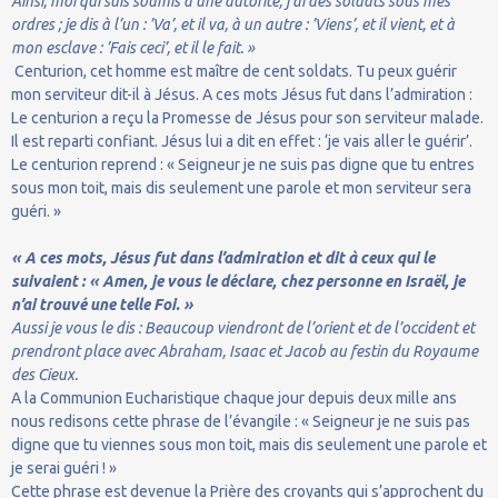
Ainsi, moi qui suis soumis à une autorité, j’ai des soldats sous mes
ordres ; je dis à l’un : ’Va’, et il va, à un autre : ’Viens’, et il vient, et à
mon esclave : ’Fais ceci’, et il le fait. »
Centurion, cet homme est maître de cent soldats. Tu peux guérir
mon serviteur dit-il à Jésus. A ces mots Jésus fut dans l’admiration :
Le centurion a reçu la Promesse de Jésus pour son serviteur malade.
Il est reparti confiant. Jésus lui a dit en effet : ‘je vais aller le guérir’.
Le centurion reprend : « Seigneur je ne suis pas digne que tu entres
sous mon toit, mais dis seulement une parole et mon serviteur sera
guéri. »
« A ces mots, Jésus fut dans l’admiration et dit à ceux qui le
suivaient : « Amen, je vous le déclare, chez personne en Israël, je
n’ai trouvé une telle Foi. »
Aussi je vous le dis : Beaucoup viendront de l’orient et de l’occident et
prendront place avec Abraham, Isaac et Jacob au festin du Royaume
des Cieux.
A la Communion Eucharistique chaque jour depuis deux mille ans
nous redisons cette phrase de l’évangile : « Seigneur je ne suis pas
digne que tu viennes sous mon toit, mais dis seulement une parole et
je serai guéri ! »
Cette phrase est devenue la Prière des croyants qui s’approchent du