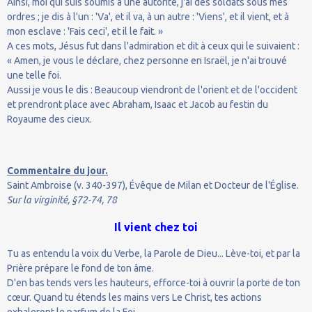
Ainsi, moi qui suis soumis à une autorité, j'ai des soldats sous mes
ordres ; je dis à l'un : 'Va', et il va, à un autre : 'Viens', et il vient, et à
mon esclave : 'Fais ceci', et il le fait. »
A ces mots, Jésus fut dans l'admiration et dit à ceux qui le suivaient :
« Amen, je vous le déclare, chez personne en Israël, je n'ai trouvé
une telle foi.
Aussi je vous le dis : Beaucoup viendront de l'orient et de l'occident
et prendront place avec Abraham, Isaac et Jacob au festin du
Royaume des cieux.
Commentaire du jour.
Saint Ambroise (v. 340-397), Évêque de Milan et Docteur de l'Église.
Sur la virginité, §72-74, 78
Il vient chez toi
Tu as entendu la voix du Verbe, la Parole de Dieu... Lève-toi, et par la
Prière prépare le fond de ton âme.
D'en bas tends vers les hauteurs, efforce-toi à ouvrir la porte de ton
cœur. Quand tu étends les mains vers Le Christ, tes actions
exhaleront le parfum de la Foi...