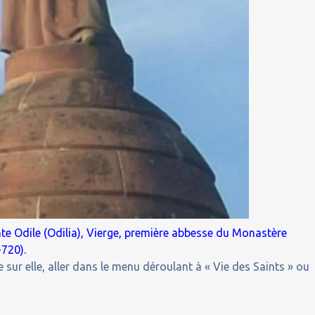
nte
Odile (Odilia), Vierge, première abbesse du Monastère
-720).
 sur elle, aller dans le menu déroulant à « Vie des Saints » ou