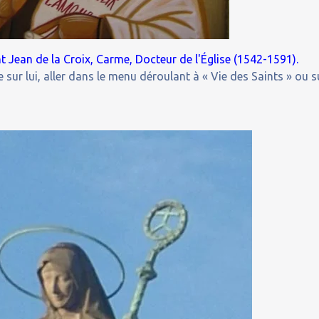
t Jean de la Croix,
Carme, Docteur de l'Église (1542-1591).
 sur lui, aller dans le menu déroulant à « Vie des Saints » ou s