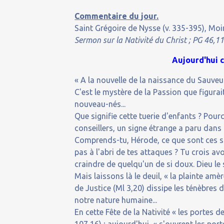
Commentaire du jour.
Saint Grégoire de Nysse (v. 335-395), Moi
Sermon sur la Nativité du Christ ; PG 46,1128
Aujourd'hui 
« A la nouvelle de la naissance du Sauveur
C'est le mystère de la Passion que figura
nouveau-nés...
Que signifie cette tuerie d'enfants ? Pour
conseillers, un signe étrange a paru dans l
Comprends-tu, Hérode, ce que sont ces sign
pas à l'abri de tes attaques ? Tu crois avo
craindre de quelqu'un de si doux. Dieu le 
Mais laissons là le deuil, « la plainte amè
de Justice (Ml 3,20) dissipe les ténèbres 
notre nature humaine...
En cette Fête de la Nativité « les portes d
107,16) ; aujourd'hui, « s'ouvrent les porte