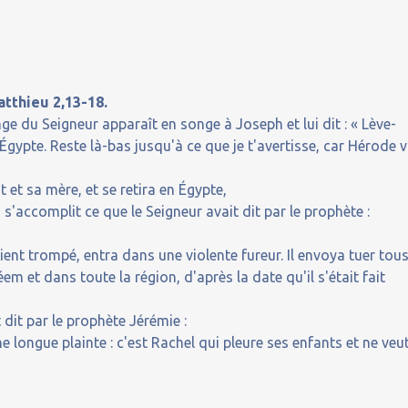
atthieu 2,13-18.
ge du Seigneur apparaît en songe à Joseph et lui dit : « Lève-
n Égypte. Reste là-bas jusqu'à ce que je t'avertisse, car Hérode 
nt et sa mère, et se retira en Égypte,
 s'accomplit ce que le Seigneur avait dit par le prophète :
ent trompé, entra dans une violente fureur. Il envoya tuer tou
m et dans toute la région, d'après la date qu'il s'était fait
 dit par le prophète Jérémie :
e longue plainte : c'est Rachel qui pleure ses enfants et ne veu