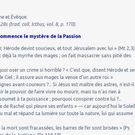
ne et Évêque.
s (trad. coll. Icthus, vol. 8, p. 170).
commence le mystère de la Passion
, Hérode devint soucieux, et tout Jérusalem avec lui » (Mt 2,3).
it déjà la myrrhe des mages ; on fait massacrer sans pitié des
quoi oser un crime si horrible ? « C'est que, disent Hérode et se
e Ciel ; il assure aux mages la venue d'un autre roi. »
es avant-coureurs ?... Si Jésus est maître des astres, n'est-il
ir le pouvoir de faire vivre ou mourir, mais tu n'as rien à
soumet à ta puissance ; pourquoi conspirer contre lui ?...
re de Rachel qui pleure ses enfants » — car aujourd'hui le Solei
du mal et répand sa lumière sur toute la nature, lui qui assume
e la mort sont fracassées, les barres de fer sont brisées » (Ps
s de la Justice » (Ps 118,19)...