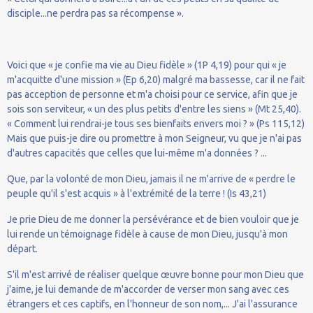
disciple...ne perdra pas sa récompense ».
Voici que « je confie ma vie au Dieu fidèle » (1P 4,19) pour qui « je
m'acquitte d'une mission » (Ep 6,20) malgré ma bassesse, car il ne fait
pas acception de personne et m'a choisi pour ce service, afin que je
sois son serviteur, « un des plus petits d'entre les siens » (Mt 25,40).
« Comment lui rendrai-je tous ses bienfaits envers moi ? » (Ps 115,12)
Mais que puis-je dire ou promettre à mon Seigneur, vu que je n'ai pas
d'autres capacités que celles que lui-même m'a données ? ...
Que, par la volonté de mon Dieu, jamais il ne m'arrive de « perdre le
peuple qu'il s'est acquis » à l'extrémité de la terre ! (Is 43,21)
Je prie Dieu de me donner la persévérance et de bien vouloir que je
lui rende un témoignage fidèle à cause de mon Dieu, jusqu'à mon
départ.
S'il m'est arrivé de réaliser quelque œuvre bonne pour mon Dieu que
j'aime, je lui demande de m'accorder de verser mon sang avec ces
étrangers et ces captifs, en l'honneur de son nom,... J'ai l'assurance