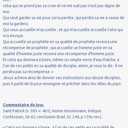
celui qui ne prend pas sa croix et ne me suit pas n'est pas digne de
moi.
Qui veut garder sa vie pour soi la perdra ; qui perdra sa vie à cause de
moi la gardera.
Qui vous accueille m'accueille ; et qui m'accueille accueille Celui qui
m'a envoyé.
Qui accueille un prophète en sa qualité de prophète recevra une
récompense de prophète ; qui accueille un homme juste en sa
qualité d'homme juste recevra une récompense d'homme juste.
Et celui qui donnera à boire, même un simple verre d'eau fraîche, à
l'un de ces petits en sa qualité de disciple, amen, je vous le dis : il ne
perdra pas sa récompense. »
Jésus acheva ainsi de donner ses instructions aux douze disciples,
puis il partit de là pour enseigner et prêcher dans les villes du pays.
Commentaire du jour.
Saint Patrick (v. 385-v. 461), moine missionnaire, évêque.
Confession, 56-62 conclusion (trad. SC 249, p.129s rev.).
« Celui qui donnera à boire...à l'un de ces petits en sa qualité de