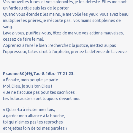
Vos nouvelles lunes et vos solennités, je les déteste. Elles me sont
un fardeau et je suis las de le porter.
Quand vous étendez les mains, je me voile les yeux. Vous avez beau
multiplier les prières, je n'écoute pas : vos mains sont pleines de
sang.
Lavez-vous, purifiez-vous, ôtez de ma vue vos actions mauvaises,
cessez de faire le mal.
Apprenez à faire le bien : recherchez la justice, mettez au pas
l'oppresseur, faites droit à l'orphelin, prenez la défense de la veuve.
Psaume 50(49),7ac-8.16bc-17.21.23.
« Écoute, mon peuple, je parle.
Moi, Dieu, je suis ton Dieu !
« Je ne t'accuse pas pour tes sacrifices ;
tes holocaustes sont toujours devant moi.
« Qu'as-tu à réciter mes lois,
à garder mon alliance à la bouche,
toi qui n'aimes pas les reproches
et rejettes loin de toi mes paroles ?