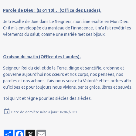
Parole de Dieu : (Is 61 10)… (Office des Laudes).
Je trésaille de Joie dans Le Seigneur, mon âme exulte en Mon Dieu.
Cr il m’a enveloppée du manteau de l’innocence, il m’a fait revêtir les
vêtements du salut, comme une mariée met ses bijoux.
Oraison du matin (Office des Laudes).
Seigneur, Roi du ciel et de la Terre, dirige et sanctifie, ordonne et
gouverne aujourd’hui nos cœurs et nos corps, nos pensées, nos
paroles et nos actions : fais-nous suivre ta Volonté et tes ordres afin
qu’ici bas et pour toujours nous vivions, par ta grâce, libres et sauvés.
Toi qui vit et règne pour les siècles des siècles.
Date de dernière mise à jour : 02/07/2021
Partager
Facebook
X
Email