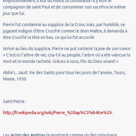
emprisonnement; il eut du moins la consolation d'y être le
compagnon de saint Paul et de consommer son sacrifice le même
jour que lui.
Pierre fut condamné au supplice de la Croix; mais, par humilité, se
jugeant indigne d'être Crucifié comme le divin Maître, il demanda à
être Crucifié la tête en bas, ce qui lui fut accordé.
Arrivé au lieu du supplice, Pierre ne put contenir la joie de son coeur:
« C'est ici l'arbre de vie, cria-t-il au peuple, l'arbre où a été vaincue la
mort et le monde racheté. Grâces à vous, Fils du Dieu vivant! »
Abbé L. Jaud, Vie des Saints pour tous les jours de l'année, Tours,
Mame, 1950.
Saint Pierre :
http://fr.wikipedia.org/wiki/Pierre_%28ap%C3%B4tre%29
.
Les
Actes des Apôtres
le montrent comme un des principaux