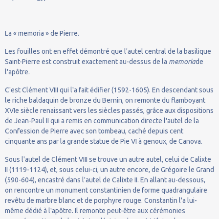
La « memoria » de Pierre.
Les fouilles ont en effet démontré que l'autel central de la basilique
Saint-Pierre est construit exactement au-dessus de la
memoria
de
l'apôtre.
C'est Clément VIII qui l'a fait édifier (1592-1605). En descendant sous
le riche baldaquin de bronze du Bernin, on remonte du flamboyant
XVIe siècle renaissant vers les siècles passés, grâce aux dispositions
de Jean-Paul II qui a remis en communication directe l'autel de la
Confession de Pierre avec son tombeau, caché depuis cent
cinquante ans par la grande statue de Pie VI à genoux, de Canova.
Sous l'autel de Clément VIII se trouve un autre autel, celui de Calixte
II (1119-1124), et, sous celui-ci, un autre encore, de Grégoire le Grand
(590-604), encastré dans l'autel de Calixte II. En allant au-dessous,
on rencontre un monument constantinien de forme quadrangulaire
revêtu de marbre blanc et de porphyre rouge. Constantin l'a lui-
même dédié à l'apôtre. Il remonte peut-être aux cérémonies