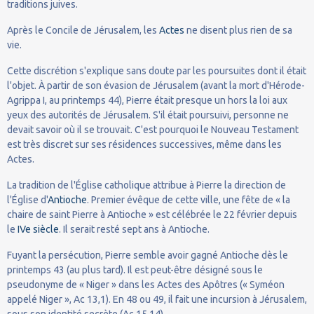
traditions juives.
Après le Concile de Jérusalem, les
Actes
ne disent plus rien de sa
vie.
Cette discrétion s'explique sans doute par les poursuites dont il était
l'objet. À partir de son évasion de Jérusalem (avant la mort d'Hérode-
Agrippa I, au printemps 44), Pierre était presque un hors la loi aux
yeux des autorités de Jérusalem. S'il était poursuivi, personne ne
devait savoir où il se trouvait. C'est pourquoi le Nouveau Testament
est très discret sur ses résidences successives, même dans les
Actes.
La tradition de l'Église catholique attribue à Pierre la direction de
l'Église d'
Antioche
. Premier évêque de cette ville, une fête de « la
chaire de saint Pierre à Antioche » est célébrée le 22 février depuis
le
IVe siècle
. Il serait resté sept ans à Antioche.
Fuyant la persécution, Pierre semble avoir gagné Antioche dès le
printemps 43 (au plus tard). Il est peut-être désigné sous le
pseudonyme de « Niger » dans les Actes des Apôtres (« Syméon
appelé Niger », Ac 13,1). En 48 ou 49, il fait une incursion à Jérusalem,
sous son identité secrète (Ac 15,14).