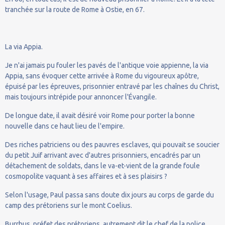
tranchée sur la route de Rome à Ostie, en 67.
La via Appia.
Je n'ai jamais pu fouler les pavés de l'antique voie appienne, la via
Appia, sans évoquer cette arrivée à Rome du vigoureux apôtre,
épuisé par les épreuves, prisonnier entravé par les chaînes du Christ,
mais toujours intrépide pour annoncer l'Évangile.
De longue date, il avait désiré voir Rome pour porter la bonne
nouvelle dans ce haut lieu de l'empire.
Des riches patriciens ou des pauvres esclaves, qui pouvait se soucier
du petit Juif arrivant avec d'autres prisonniers, encadrés par un
détachement de soldats, dans le va-et-vient de la grande foule
cosmopolite vaquant à ses affaires et à ses plaisirs ?
Selon l'usage, Paul passa sans doute dix jours au corps de garde du
camp des prétoriens sur le mont Coelius.
Burrhus, préfet des prétoriens, autrement dit le chef de la police