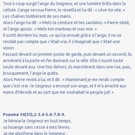
Tout à coup surgit l'ange du Seigneur, et une lumière brilla dans la
cellule. L'ange secoua Pierre, le réveilla et lui dit : « Lève-toi vite. »
Les chaînes tombèrent de ses mains.
Alors l'ange lui dit : « Mets ta ceinture et tes sandales. » Pierre obéit,
et l'ange ajouta : « Mets ton manteau et suis-moi. »
Il sortit derrière lui, mais, ce qui lui arrivait grâce à l'ange, il ne se
rendait pas compte que c'était vrai, il s'imaginait que c'était une
vision.
Passant devant un premier poste de garde, puis devant un second, ils
arrivèrent à la porte en fer donnant sur la ville. Elle s'ouvrit toute
seule devant eux. Une fois dehors, ils marchèrent dans une rue, puis,
brusquement, l'ange le quitta.
Alors Pierre revint à lui, et il dit : « Maintenant je me rends compte
que c'est vrai : le Seigneur a envoyé son ange, et il m'a arraché aux
mains d'Hérode et au sort que me souhaitait le peuple juif. »
Psaume 34(33),2-3.4-5.6-7.8-9.
Je bénirai le Seigneur en tout temps,
sa louange sans cesse à mes lèvres.
Je me glorifierai dans le Seigneur :