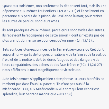
Quant aux troisièmes, non seulement ils dépensent tout, mais ils « se
dépensent eux-mêmes tout entiers » (2Co 12,15) et ils se livrent en
personne aux périls de la prison, de l'exil et de la mort, pour retirer
les autres du péril où sont leurs âmes.
Ils sont prodigues d'eux-mêmes, parce qu'ils sont avides des autres.
Ils recevront la récompense de cette amour « dont il n'existe pas de
plus grand : donner sa vie pour ceux qu'on aime » (Jn 15,13)...
Tels sont ces glorieux princes de la Terre et serviteurs du Ciel dont
aujourd'hui –- après de longues privations « de la faim et de la soif, du
froid et de la nudité », de très dures fatigues et des dangers « de
leurs compatriotes, des païens et des faux frères » (2Co 11,26-27) –-
nous célébrons la mort magnifiquement victorieuse.
A de tels hommes s'applique bien cette phrase : « Leurs bienfaits ne
tombent pas dans l'oubli », parce qu'ils n'ont pas oublié la
miséricorde... Oui, aux Miséricordieux « la sort qui leur échoit est
splendide, leur héritage magnifique » (Ps 15,6).