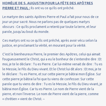
HOMÉLIE DE S. AUGUSTIN POUR LA FÊTE DES APÔTRES
PIERRE ET PAUL :
Ils ont vu ce qu'ils ont prêché.
Le martyre des saints Apôtres Pierre et Paul a fait pour nous de ce
jour un jour sacré. Nous ne parlons pas de quelques martyrs
obscurs : Ce qu’ils proclament a retenti par toute la terre, et leur
parole, jusqu’au bout du monde.
Ces martyrs ont vu ce qu’ils ont prêché, après avoir vécu selon la
justice, en proclamant la vérité, en mourant pour la vérité.
C’est le bienheureux Pierre, le premier des Apôtres, celui qui aimait
fougueusement le Christ, qui a eu le bonheur de s’entendre dire : Et
moi, je te le déclare : Tu es Pierre. Car lui-même venait de dire : Tu es
le Messie, le Fils du Dieu vivant. Et le Christ lui dit alors : Et moi, je te
le déclare : Tu es Pierre, et sur cette pierre je bâtirai mon Église. Sur
cette pierre je bâtirai la foi que tu viens de confesser. Sur cette
parole que tu viens de dire : Tu es le Messie, le Fils du Dieu vivant, je
bâtirai mon Église. Car tu es Pierre. Le nom de Pierre vient de la
pierre, et non l’inverse. Le nom de Pierre vient de la pierre, comme
« chrétien » vient de Christ. ~