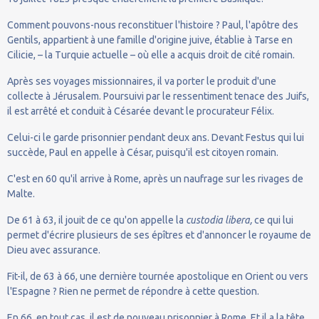
Comment pouvons-nous reconstituer l'histoire ? Paul, l'apôtre des
Gentils, appartient à une famille d'origine juive, établie à Tarse en
Cilicie, – la Turquie actuelle – où elle a acquis droit de cité romain.
Après ses voyages missionnaires, il va porter le produit d'une
collecte à Jérusalem. Poursuivi par le ressentiment tenace des Juifs,
il est arrêté et conduit à Césarée devant le procurateur Félix.
Celui-ci le garde prisonnier pendant deux ans. Devant Festus qui lui
succède, Paul en appelle à César, puisqu'il est citoyen romain.
C'est en 60 qu'il arrive à Rome, après un naufrage sur les rivages de
Malte.
De 61 à 63, il jouit de ce qu'on appelle la
custodia libera,
ce qui lui
permet d'écrire plusieurs de ses épîtres et d'annoncer le royaume de
Dieu avec assurance.
Fit-il, de 63 à 66, une dernière tournée apostolique en Orient ou vers
l'Espagne ? Rien ne permet de répondre à cette question.
En 66, en tout cas, il est de nouveau prisonnier à Rome. Et il a la tête