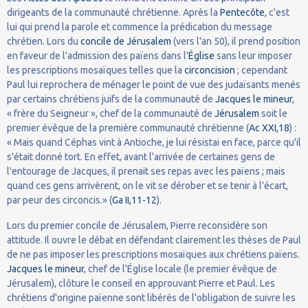
dirigeants de la communauté chrétienne. Après la
Pentecôte
, c'est
lui qui prend la parole et commence la prédication du message
chrétien. Lors du
concile de Jérusalem
(vers l'an 50), il prend position
en faveur de l'admission des païens dans l'
Église
sans leur imposer
les prescriptions mosaïques telles que la
circoncision
; cependant
Paul lui reprochera de ménager le point de vue des judaïsants menés
par certains chrétiens juifs de la communauté de
Jacques le mineur
,
« frère du Seigneur », chef de la communauté de
Jérusalem
soit le
premier évêque de la première communauté chrétienne (
Ac XXI,18
) :
« Mais quand Céphas vint à Antioche, je lui résistai en face, parce qu'il
s'était donné tort. En effet, avant l'arrivée de certaines gens de
l'entourage de Jacques, il prenait ses repas avec les païens ; mais
quand ces gens arrivèrent, on le vit se dérober et se tenir à l'écart,
par peur des circoncis.» (
Ga II,11-12
).
Lors du premier concile de Jérusalem, Pierre reconsidère son
attitude. Il ouvre le débat en défendant clairement les thèses de Paul
de ne pas imposer les prescriptions mosaïques aux chrétiens païens.
Jacques le mineur
, chef de l'Église locale (le premier évêque de
Jérusalem), clôture le conseil en approuvant Pierre et Paul. Les
chrétiens d'origine païenne sont libérés de l'obligation de suivre les