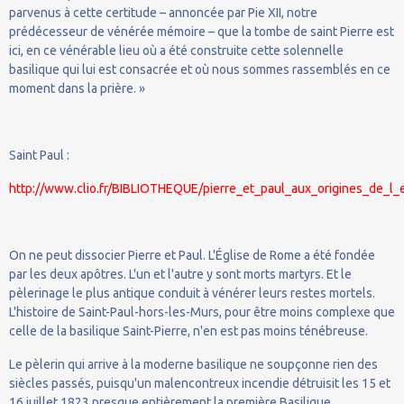
parvenus à cette certitude – annoncée par Pie XII, notre
prédécesseur de vénérée mémoire – que la tombe de saint Pierre est
ici, en ce vénérable lieu où a été construite cette solennelle
basilique qui lui est consacrée et où nous sommes rassemblés en ce
moment dans la prière. »
Saint Paul :
http://www.clio.fr/BIBLIOTHEQUE/pierre_et_paul_aux_origines_de_l_
On ne peut dissocier Pierre et Paul. L'Église de Rome a été fondée
par les deux apôtres. L'un et l'autre y sont morts martyrs. Et le
pèlerinage le plus antique conduit à vénérer leurs restes mortels.
L'histoire de Saint-Paul-hors-les-Murs, pour être moins complexe que
celle de la basilique Saint-Pierre, n'en est pas moins ténébreuse.
Le pèlerin qui arrive à la moderne basilique ne soupçonne rien des
siècles passés, puisqu'un malencontreux incendie détruisit les 15 et
16 juillet 1823 presque entièrement la première Basilique.