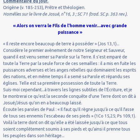
Commentaire du jour.
Origène (v. 185-253), Prêtre et théologien.
Homélies sur le livre de Josué, n°16, 3 ; SC 71 (trad. SC p. 363 rev.).
« Alors on verra le Fils de l'homme venir...avec grande
puissance »
« Il reste encore beaucoup de terre à posséder » (Jos 13,1)...
Considère le premier avènement de notre Seigneur et Sauveur,
quand il est venu semer sa Parole sur la Terre. Il s'est emparé de
toute la Terre par la seule force de ces semailles : il a mis en fuite les
puissances adverses et les anges rebelles qui dominaient les esprits
des nations, et en même temps il a semé sa Parole et répandu ses
églises. Telle est sa première possession de toute la Terre.
Suis-moi cependant...à travers les lignes subtiles de l'Écriture, et je
te montrerai ce qu'est la seconde conquête d'une Terre dont on dit à
Josué/Jésus qu'on en a beaucoup laissé.
Écoute les paroles de Paul : « Il faut qu'il règne jusqu'à ce qu'il fasse
de tous ses ennemis l'escabeau de ses pieds » (1Co 15,25; Ps 109,1).
Voilà la terre dont on dit qu'elle a été laissée jusqu'à ce que tous
soient complètement soumis à ses pieds et qu'ainsi il prenne tous
les peuples dans son héritage...