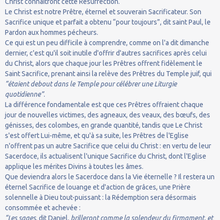
Christ connaîtront cette Résurrection.
Le Christ est notre Prêtre, éternel et souverain Sacrificateur. Son
Sacrifice unique et parfait a obtenu “pour toujours”, dit saint Paul, le
Pardon aux hommes pécheurs.
Ce qui est un peu difficile à comprendre, comme on l'a dit dimanche
dernier, c'est qu'il soit inutile d'offrir d'autres sacrifices après celui
du Christ, alors que chaque jour les Prêtres offrent fidèlement le
Saint Sacrifice, prenant ainsi la relève des Prêtres du Temple juif, qui
“étaient debout dans le Temple pour célébrer une Liturgie
quotidienne”
.
La différence fondamentale est que ces Prêtres offraient chaque
jour de nouvelles victimes, des agneaux, des veaux, des bœufs, des
génisses, des colombes, en grande quantité, tandis que Le Christ
s'est offert Lui-même, et qu'à sa suite, les Prêtres de l'Eglise
n'offrent pas un autre Sacrifice que celui du Christ : en vertu de leur
Sacerdoce, ils actualisent l'unique Sacrifice du Christ, dont l'Eglise
applique les mérites Divins à toutes les âmes.
Que deviendra alors le Sacerdoce dans la Vie éternelle ? Il restera un
éternel Sacrifice de louange et d'action de grâces, une Prière
solennelle à Dieu tout-puissant : la Rédemption sera désormais
consommée et achevée :
“Les sages
, dit Daniel,
brilleront comme la splendeur du firmament, et