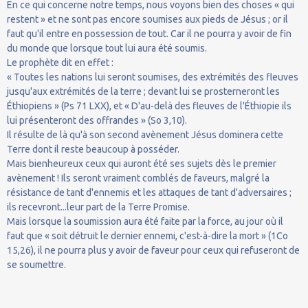
En ce qui concerne notre temps, nous voyons bien des choses « qui
restent » et ne sont pas encore soumises aux pieds de Jésus ; or il
faut qu'il entre en possession de tout. Car il ne pourra y avoir de fin
du monde que lorsque tout lui aura été soumis.
Le prophète dit en effet :
« Toutes les nations lui seront soumises, des extrémités des fleuves
jusqu'aux extrémités de la terre ; devant lui se prosterneront les
Éthiopiens » (Ps 71 LXX), et « D'au-delà des fleuves de l'Éthiopie ils
lui présenteront des offrandes » (So 3,10).
Il résulte de là qu'à son second avènement Jésus dominera cette
Terre dont il reste beaucoup à posséder.
Mais bienheureux ceux qui auront été ses sujets dès le premier
avènement ! Ils seront vraiment comblés de faveurs, malgré la
résistance de tant d'ennemis et les attaques de tant d'adversaires ;
ils recevront...leur part de la Terre Promise.
Mais lorsque la soumission aura été faite par la force, au jour où il
faut que « soit détruit le dernier ennemi, c'est-à-dire la mort » (1Co
15,26), il ne pourra plus y avoir de faveur pour ceux qui refuseront de
se soumettre.