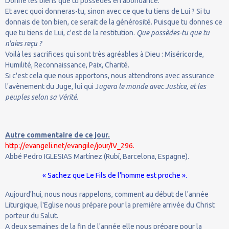
Donne les biens que tu possèdes en abondance.
Et avec quoi donneras-tu, sinon avec ce que tu tiens de Lui ? Si tu
donnais de ton bien, ce serait de la générosité. Puisque tu donnes ce
que tu tiens de Lui, c'est de la restitution.
Que possèdes-tu que tu
n'aies reçu ?
Voilà les sacrifices qui sont très agréables à Dieu : Miséricorde,
Humilité, Reconnaissance, Paix, Charité.
Si c'est cela que nous apportons, nous attendrons avec assurance
l'avènement du Juge, lui qui J
ugera le monde avec Justice, et les
peuples selon sa Vérité.
Autre commentaire de ce jour.
http://evangeli.net/evangile/jour/IV_296.
Abbé Pedro IGLESIAS Martínez (Rubí, Barcelona, Espagne).
« Sachez que Le Fils de l'homme est proche ».
Aujourd'hui, nous nous rappelons, comment au début de l'année
Liturgique, l'Eglise nous prépare pour la première arrivée du Christ
porteur du Salut.
A deux semaines de la fin de l'année elle nous prépare pour la