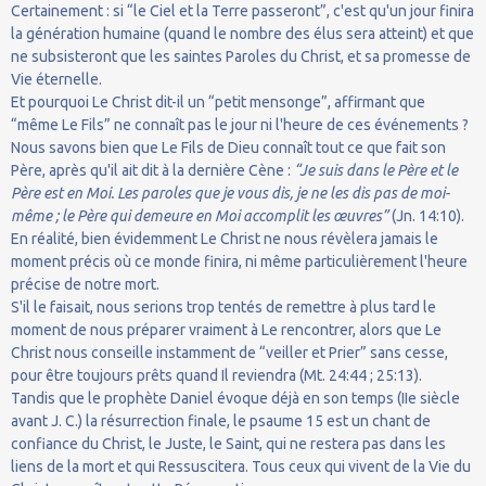
Certainement : si “le Ciel et la Terre passeront”, c'est qu'un jour finira
la génération humaine (quand le nombre des élus sera atteint) et que
ne subsisteront que les saintes Paroles du Christ, et sa promesse de
Vie éternelle.
Et pourquoi Le Christ dit-il un “petit mensonge”, affirmant que
“même Le Fils” ne connaît pas le jour ni l'heure de ces événements ?
Nous savons bien que Le Fils de Dieu connaît tout ce que fait son
Père, après qu'il ait dit à la dernière Cène :
“Je suis dans le Père et le
Père est en Moi. Les paroles que je vous dis, je ne les dis pas de moi-
même ; le Père qui demeure en Moi accomplit les œuvres”
(Jn. 14:10).
En réalité, bien évidemment Le Christ ne nous révèlera jamais le
moment précis où ce monde finira, ni même particulièrement l'heure
précise de notre mort.
S'il le faisait, nous serions trop tentés de remettre à plus tard le
moment de nous préparer vraiment à Le rencontrer, alors que Le
Christ nous conseille instamment de “veiller et Prier” sans cesse,
pour être toujours prêts quand Il reviendra (Mt. 24:44 ; 25:13).
Tandis que le prophète Daniel évoque déjà en son temps (IIe siècle
avant J. C.) la résurrection finale, le psaume 15 est un chant de
confiance du Christ, le Juste, le Saint, qui ne restera pas dans les
liens de la mort et qui Ressuscitera. Tous ceux qui vivent de la Vie du