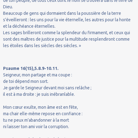
de ton peuple, de tous ceux dont le nom se trouvera dans le livre de
Dieu.
Beaucoup de gens qui dormaient dans la poussière de la terre
s'éveilleront : les uns pour la vie éternelle, les autres pour la honte
et la déchéance éternelles.
Les sages brilleront comme la splendeur du firmament, et ceux qui
sont des maîtres de justice pour la multitude resplendiront comme
les étoiles dans les siècles des siècles. »
Psaume 16(15),5.8.9-10.11.
Seigneur, mon partage et ma coupe :
de toi dépend mon sort.
Je garde le Seigneur devant moi sans relâche ;
il est à ma droite : je suis inébranlable.
Mon cœur exulte, mon âme est en fête,
ma chair elle-même repose en confiance :
tu ne peux m'abandonner à la mort
ni laisser ton ami voir la corruption.