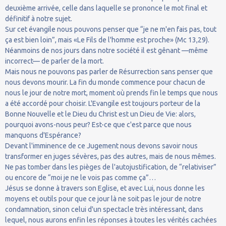
deuxième arrivée, celle dans laquelle se prononce le mot final et
définitif à notre sujet.
Sur cet évangile nous pouvons penser que “je ne m'en fais pas, tout
ça est bien loin”, mais «Le Fils de l'homme est proche» (Mc 13,29).
Néanmoins de nos jours dans notre société il est gênant —même
incorrect— de parler de la mort.
Mais nous ne pouvons pas parler de Résurrection sans penser que
nous devons mourir. La fin du monde commence pour chacun de
nous le jour de notre mort, moment où prends fin le temps que nous
a été accordé pour choisir. L'Evangile est toujours porteur de la
Bonne Nouvelle et le Dieu du Christ est un Dieu de Vie: alors,
pourquoi avons-nous peur? Est-ce que c'est parce que nous
manquons d'Espérance?
Devant l'imminence de ce Jugement nous devons savoir nous
transformer en juges sévères, pas des autres, mais de nous mêmes.
Ne pas tomber dans les pièges de l'autojustification, de “relativiser”
ou encore de “moi je ne le vois pas comme ça”…
Jésus se donne à travers son Eglise, et avec Lui, nous donne les
moyens et outils pour que ce jour là ne soit pas le jour de notre
condamnation, sinon celui d'un spectacle très intéressant, dans
lequel, nous aurons enfin les réponses à toutes les vérités cachées