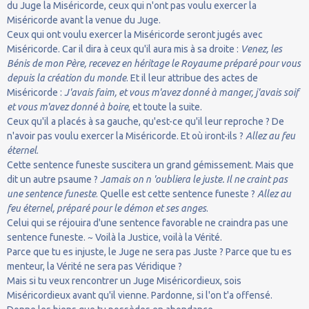
du Juge la Miséricorde, ceux qui n'ont pas voulu exercer la
Miséricorde avant la venue du Juge.
Ceux qui ont voulu exercer la Miséricorde seront jugés avec
Miséricorde. Car il dira à ceux qu'il aura mis à sa droite :
Venez, les
Bénis de mon Père, recevez en héritage le Royaume préparé pour vous
depuis la création du monde
. Et il leur attribue des actes de
Miséricorde :
J'avais faim, et vous m'avez donné à manger, j'avais soif
et vous m'avez donné à boire
, et toute la suite.
Ceux qu'il a placés à sa gauche, qu'est-ce qu'il leur reproche ? De
n'avoir pas voulu exercer la Miséricorde. Et où iront-ils ?
Allez au feu
éternel
.
Cette sentence funeste suscitera un grand gémissement. Mais que
dit un autre psaume ?
Jamais on n 'oubliera le juste. Il ne craint pas
une sentence funeste
. Quelle est cette sentence funeste ?
Allez au
feu éternel, préparé pour le démon et ses anges
.
Celui qui se réjouira d'une sentence favorable ne craindra pas une
sentence funeste. ~ Voilà la Justice, voilà la Vérité.
Parce que tu es injuste, le Juge ne sera pas Juste ? Parce que tu es
menteur, la Vérité ne sera pas Véridique ?
Mais si tu veux rencontrer un Juge Miséricordieux, sois
Miséricordieux avant qu'il vienne. Pardonne, si l'on t'a offensé.