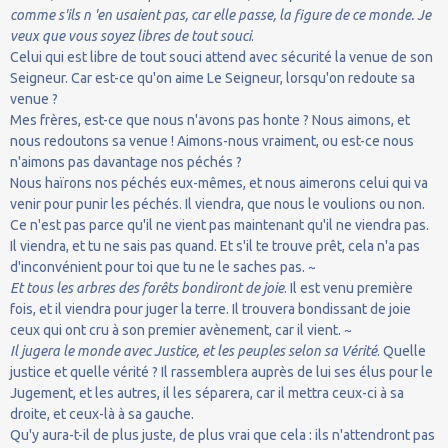
comme s'ils n 'en usaient pas, car elle passe, la figure de ce monde. Je
veux que vous soyez libres de tout souci
.
Celui qui est libre de tout souci attend avec sécurité la venue de son
Seigneur. Car est-ce qu'on aime Le Seigneur, lorsqu'on redoute sa
venue ?
Mes frères, est-ce que nous n'avons pas honte ? Nous aimons, et
nous redoutons sa venue ! Aimons-nous vraiment, ou est-ce nous
n'aimons pas davantage nos péchés ?
Nous haïrons nos péchés eux-mêmes, et nous aimerons celui qui va
venir pour punir les péchés. Il viendra, que nous le voulions ou non.
Ce n'est pas parce qu'il ne vient pas maintenant qu'il ne viendra pas.
Il viendra, et tu ne sais pas quand. Et s'il te trouve prêt, cela n'a pas
d'inconvénient pour toi que tu ne le saches pas. ~
Et tous les arbres des forêts bondiront de joie
. Il est venu première
fois, et il viendra pour juger la terre. Il trouvera bondissant de joie
ceux qui ont cru à son premier avènement, car il vient. ~
Il jugera le monde avec Justice, et les peuples selon sa Vérité
. Quelle
justice et quelle vérité ? Il rassemblera auprès de lui ses élus pour le
Jugement, et les autres, il les séparera, car il mettra ceux-ci à sa
droite, et ceux-là à sa gauche.
Qu'y aura-t-il de plus juste, de plus vrai que cela : ils n'attendront pas