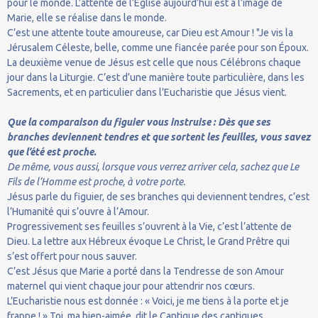
pour le monde. L’attente de l’Eglise aujourd’hui est à l’image de
Marie, elle se réalise dans le monde.
C’est une attente toute amoureuse, car Dieu est Amour ! "Je vis la
Jérusalem Céleste, belle, comme une fiancée parée pour son Époux.
La deuxième venue de Jésus est celle que nous Célébrons chaque
jour dans la Liturgie. C’est d’une manière toute particulière, dans les
Sacrements, et en particulier dans l’Eucharistie que Jésus vient.
Que la comparaison du figuier vous instruise : Dès que ses
branches deviennent tendres et que sortent les feuilles, vous savez
que l’été est proche.
De même, vous aussi, lorsque vous verrez arriver cela, sachez que Le
Fils de l’Homme est proche, à votre porte.
Jésus parle du figuier, de ses branches qui deviennent tendres, c’est
l’Humanité qui s’ouvre à l’Amour.
Progressivement ses feuilles s’ouvrent à la Vie, c’est l’attente de
Dieu. La lettre aux Hébreux évoque Le Christ, le Grand Prêtre qui
s’est offert pour nous sauver.
C’est Jésus que Marie a porté dans la Tendresse de son Amour
maternel qui vient chaque jour pour attendrir nos cœurs.
L’Eucharistie nous est donnée : « Voici, je me tiens à la porte et je
frappe ! » Toi, ma bien-aimée, dit le Cantique des cantiques,