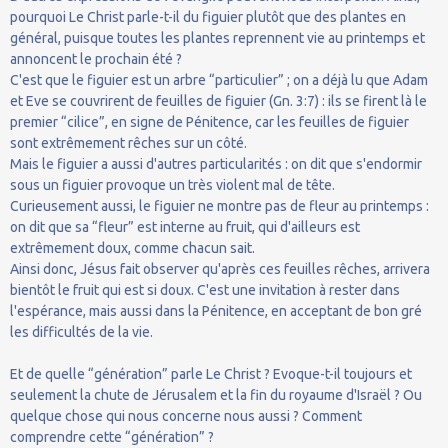
pourquoi Le Christ parle-t-il du figuier plutôt que des plantes en
général, puisque toutes les plantes reprennent vie au printemps et
annoncent le prochain été ?
C'est que le figuier est un arbre “particulier” ; on a déjà lu que Adam
et Eve se couvrirent de feuilles de figuier (Gn. 3:7) : ils se firent là le
premier “cilice”, en signe de Pénitence, car les feuilles de figuier
sont extrêmement rêches sur un côté.
Mais le figuier a aussi d'autres particularités : on dit que s'endormir
sous un figuier provoque un très violent mal de tête.
Curieusement aussi, le figuier ne montre pas de fleur au printemps :
on dit que sa “fleur” est interne au fruit, qui d'ailleurs est
extrêmement doux, comme chacun sait.
Ainsi donc, Jésus fait observer qu'après ces feuilles rêches, arrivera
bientôt le fruit qui est si doux. C'est une invitation à rester dans
l'espérance, mais aussi dans la Pénitence, en acceptant de bon gré
les difficultés de la vie.
Et de quelle “génération” parle Le Christ ? Evoque-t-il toujours et
seulement la chute de Jérusalem et la fin du royaume d'Israël ? Ou
quelque chose qui nous concerne nous aussi ? Comment
comprendre cette “génération” ?