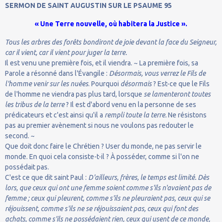
SERMON DE SAINT AUGUSTIN SUR LE PSAUME 95
« Une Terre nouvelle, où habitera la Justice ».
Tous les arbres des forêts bondiront de joie devant la face du Seigneur,
car il vient, car il vient pour juger la terre.
Il est venu une première fois, et il viendra. ~ La première fois, sa
Parole a résonné dans l'Évangile :
Désormais, vous verrez le Fils de
l'homme venir sur les nuées
. Pourquoi
désormais
? Est-ce que le Fils
de l'homme ne viendra pas plus tard, lorsque
se lamenteront toutes
les tribus de la terre
? Il est d'abord venu en la personne de ses
prédicateurs et c'est ainsi qu'il a
rempli toute la terre.
Ne résistons
pas au premier avènement si nous ne voulons pas redouter le
second. ~
Que doit donc faire le Chrétien ? User du monde, ne pas servir le
monde. En quoi cela consiste-t-il ? À posséder, comme si l'on ne
possédait pas.
C'est ce que dit saint Paul :
D'ailleurs, frères, le temps est limité. Dès
lors, que ceux qui ont une femme soient comme s'ils n'avaient pas de
femme ; ceux qui pleurent, comme s'ils ne pleuraient pas, ceux qui se
réjouissent, comme s'ils ne se réjouissaient pas, ceux qui font des
achats, comme s'ils ne possédaient rien, ceux qui usent de ce monde,