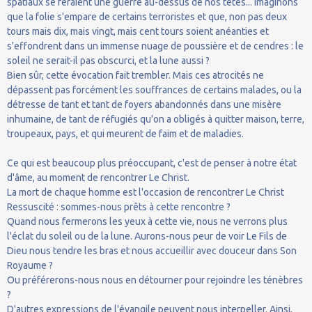
spatiaux se feraient une guerre au-dessus de nos têtes... Imaginons
que la folie s'empare de certains terroristes et que, non pas deux
tours mais dix, mais vingt, mais cent tours soient anéanties et
s'effondrent dans un immense nuage de poussière et de cendres : le
soleil ne serait-il pas obscurci, et la lune aussi ?
Bien sûr, cette évocation fait trembler. Mais ces atrocités ne
dépassent pas forcément les souffrances de certains malades, ou la
détresse de tant et tant de foyers abandonnés dans une misère
inhumaine, de tant de réfugiés qu'on a obligés à quitter maison, terre,
troupeaux, pays, et qui meurent de faim et de maladies.
Ce qui est beaucoup plus préoccupant, c'est de penser à notre état
d'âme, au moment de rencontrer Le Christ.
La mort de chaque homme est l'occasion de rencontrer Le Christ
Ressuscité : sommes-nous prêts à cette rencontre ?
Quand nous fermerons les yeux à cette vie, nous ne verrons plus
l'éclat du soleil ou de la lune. Aurons-nous peur de voir Le Fils de
Dieu nous tendre les bras et nous accueillir avec douceur dans Son
Royaume ?
Ou préférerons-nous nous en détourner pour rejoindre les ténèbres
?
D'autres expressions de l'évangile peuvent nous interpeller. Ainsi,