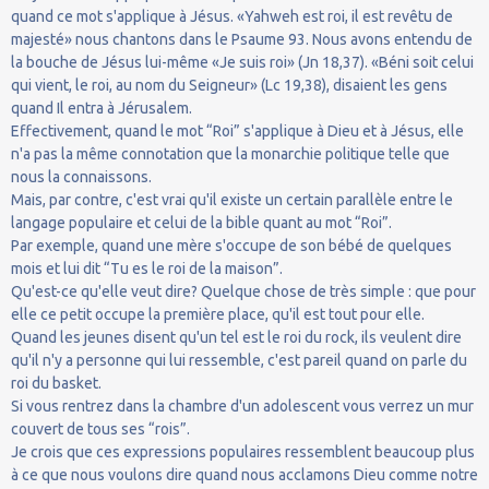
quand ce mot s'applique à Jésus. «Yahweh est roi, il est revêtu de
majesté» nous chantons dans le Psaume 93. Nous avons entendu de
la bouche de Jésus lui-même «Je suis roi» (Jn 18,37). «Béni soit celui
qui vient, le roi, au nom du Seigneur» (Lc 19,38), disaient les gens
quand Il entra à Jérusalem.
Effectivement, quand le mot “Roi” s'applique à Dieu et à Jésus, elle
n'a pas la même connotation que la monarchie politique telle que
nous la connaissons.
Mais, par contre, c'est vrai qu'il existe un certain parallèle entre le
langage populaire et celui de la bible quant au mot “Roi”.
Par exemple, quand une mère s'occupe de son bébé de quelques
mois et lui dit “Tu es le roi de la maison”.
Qu'est-ce qu'elle veut dire? Quelque chose de très simple : que pour
elle ce petit occupe la première place, qu'il est tout pour elle.
Quand les jeunes disent qu'un tel est le roi du rock, ils veulent dire
qu'il n'y a personne qui lui ressemble, c'est pareil quand on parle du
roi du basket.
Si vous rentrez dans la chambre d'un adolescent vous verrez un mur
couvert de tous ses “rois”.
Je crois que ces expressions populaires ressemblent beaucoup plus
à ce que nous voulons dire quand nous acclamons Dieu comme notre