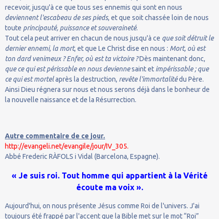
recevoir, jusqu'à ce que tous ses ennemis qui sont en nous
deviennent l'escabeau de ses pieds
, et que soit chassée loin de nous
toute
principauté, puissance et souveraineté
.
Tout cela peut arriver en chacun de nous jusqu'à ce
que soit détruit le
dernier ennemi, la mort
, et que Le Christ dise en nous :
Mort, où est
ton dard venimeux ? Enfer, où est ta victoire ?
Dès maintenant donc,
que ce qui est périssable en nous devienne
saint et
impérissable ; que
ce qui est mortel
après la destruction,
revête l'immortalité
du Père.
Ainsi Dieu régnera sur nous et nous serons déjà dans le bonheur de
la nouvelle naissance et de la Résurrection.
Autre commentaire de ce jour.
http://evangeli.net/evangile/jour/IV_305.
Abbé Frederic RÀFOLS i Vidal (Barcelona, Espagne).
« Je suis roi. Tout homme qui appartient à la Vérité
écoute ma voix ».
Aujourd'hui, on nous présente Jésus comme Roi de l'univers. J'ai
toujours été frappé par l'accent que la Bible met sur le mot “Roi”