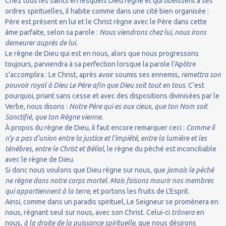
Chez tous les saints en lesquels Dieu règne et qui obéissent à ses
ordres spirituelles, il habite comme dans une cité bien organisée :
Père est présent en lui et le Christ règne avec le Père dans cette
âme parfaite, selon sa parole :
Nous viendrons chez lui, nous irons
demeurer auprès de lui.
Le règne de Dieu qui est en nous, alors que nous progressons
toujours, parviendra à sa perfection lorsque la parole l'Apôtre
s'accomplira : Le Christ, après avoir soumis ses ennemis,
remettra son
pouvoir royal à Dieu Le Père afin que Dieu soit tout en tous
. C'est
pourquoi, priant sans cesse et avec des dispositions divinisées par le
Verbe, nous disons :
Notre Père qui es aux cieux, que ton Nom soit
Sanctifié, que ton Règne vienne.
À propos du règne de Dieu, il faut encore remarquer ceci :
Comme il
n'y a pas d'union entre la justice et l'impiété, entre la lumière et les
ténèbres, entre le Christ et Bélial
, le règne du péché est inconciliable
avec le règne de Dieu.
Si donc nous voulons que Dieu règne sur nous, que
jamais le péché
ne règne dans notre corps mortel. Mais faisons mourir nos membres
qui appartiennent à la terre
, et portons les fruits de L'Esprit.
Ainsi, comme dans un paradis spirituel, Le Seigneur se promènera en
nous, régnant seul sur nous, avec son Christ. Celui-ci
trônera
en
nous,
à la droite de la puissance spirituelle
, que nous désirons