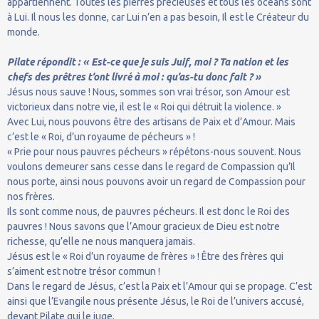
appartiennent. Toutes les pierres précieuses et tous les océans sont
à Lui. Il nous les donne, car Lui n’en a pas besoin, Il est le Créateur du
monde.
Pilate répondit : « Est-ce que je suis Juif, moi ? Ta nation et les
chefs des prêtres t’ont livré à moi : qu’as-tu donc fait ? »
Jésus nous sauve ! Nous, sommes son vrai trésor, son Amour est
victorieux dans notre vie, il est le « Roi qui détruit la violence. »
Avec Lui, nous pouvons être des artisans de Paix et d’Amour. Mais
c’est le « Roi, d’un royaume de pécheurs » !
« Prie pour nous pauvres pécheurs » répétons-nous souvent. Nous
voulons demeurer sans cesse dans le regard de Compassion qu’Il
nous porte, ainsi nous pouvons avoir un regard de Compassion pour
nos frères.
Ils sont comme nous, de pauvres pécheurs. Il est donc le Roi des
pauvres ! Nous savons que l’Amour gracieux de Dieu est notre
richesse, qu’elle ne nous manquera jamais.
Jésus est le « Roi d’un royaume de frères » ! Être des frères qui
s’aiment est notre trésor commun !
Dans le regard de Jésus, c’est la Paix et l’Amour qui se propage. C’est
ainsi que l’Evangile nous présente Jésus, le Roi de l’univers accusé,
devant Pilate qui le juge.