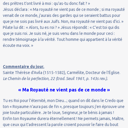
des prêtres t'ont livré à moi : qu'as-tu donc fait ? »
Jésus déclara : « Ma royauté ne vient pas de ce monde ; si ma royauté
venait de ce monde, j'aurais des gardes qui se seraient battus pour
que je ne sois pas livré aux Juifs. Non, ma royauté ne vient pas d'ici. »
Pilate lui dit : « Alors, tu es roi ? » Jésus répondit : « C'est toi qui dis
que je suis roi. Je suis né, je suis venu dans le monde pour ceci :
rendre témoignage à la vérité. Tout homme qui appartient à la vérité
écoute ma voix. »
Commentaire du jour.
Sainte Thérèse d'Avila (1515-1582), Carmélite, Docteur de l'Église.
Le Chemin de la perfection, 22 (trad. Seuil 1961, p. 143s rev.).
« Ma Royauté ne vient pas de ce monde »
Tu es Roi pour l'éternité, mon Dieu...; quand on dit dans le Credo que
ton « Royaume n'aura pas de fin », presque toujours j'en éprouve une
joie toute particulière. Je te loue, Seigneur, je te bénis à jamais !
Enfin ton Royaume durera éternellement ! Ne permets jamais, Maître,
que ceux qui t'adressent la parole croient pouvoir le faire du bout