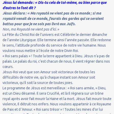
Jésus lui demanda : « Dis-tu cela de toi-même, ou bien parce que
d’autres te l’ont dit ?
Jésus déclara : « Ma royauté ne vient pas de ce monde ; si ma
royauté venait de ce monde, j’aurais des gardes qui se seraient
battus pour que je ne sois pas livré aux Juifs.
Non, ma Royauté ne vient pas d’ici. »
La Fête du Christ Roi de l’univers est Célébrée le dernier dimanche
de l’année Liturgique. Elle termine ainsi l’année passée. Elle redonne
le sens, l’attitude profonde du service de notre vie humaine. Nous
voulons nous mettre à l’école de notre Divin Roi.
« Roi sans palais » ! Toute la terre appartient à Dieu. Jésus n’a pas de
palais. Le palais du roi, c’est chacun de nous, Il vient régner dans nos
cœurs.
Jésus-Roi veut que son Amour soit victorieux de toutes les
difficultés de notre vie, qu’à chaque instant son Amour soit
victorieux, qu’il soit la source de toutes joies.
Le programme de Jésus est merveilleux : « Roi sans armée, » Dieu,
est un Dieu désarmé. Il sera Crucifié, et là Il règnera sur un trône
royal après avoir fait mourir la Haine et la mort. Jésus fait mourir toute
violence, Il détruit nos enfers. Nous voulons appartenir à ce Royaume
de Paix et d ‘Amour. « Roi sans trésor » ! Toutes les mines d’or lui