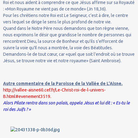
Roi et nous aident à comprendre ce que Jésus affirme sur sa Royauté
: «Mon Royaume ne vient pas de ce monde» (Jn 18,36).
Pour les chrétiens notre Roi est Le Seigneur, c'est à dire, le centre
vers lequel se dirige le sens le plus profond de notre vie.
Quand dans le Notre Père nous demandons que ton règne vienne,
nous exprimons le désir que grandisse le nombre de personnes qui
rencontrent Dieu, la source de Bonheur et qu'ils s'efforcent de
suivre la voie qu'Il nous a montrée, la voie des Béatitudes.
Demandons-le de tout cœur, car «quel que soit l'endroit où se trouve
Jésus, se trouve notre vie et notre royaume» (Saint Ambroise).
Autre commentaire de la Paroisse de la Vallée de L’Aisne.
http://vallee-aisne60.cef.fr/Le-Christ-roi-de-l-univers-
B.html#evenement3519.
Alors Pilate rentra dans son palais, appela Jésus et lui dit : « Es-tu le
roi des Juifs ? »