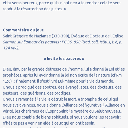
et tu seras heureux, parce qu'ils n'ont rien à te rendre : cela te sera
rendu à la résurrection des justes. »
Commentaire du jour.
Saint Grégoire de Nazianze (330-390), Évêque et Docteur de l'Église.
Sermon sur l'amour des pauvres ; PG 35, 858 (trad. coll. Icthus, t. 6, p.
124 rev.).
« Invite les pauvres »
Dieu, ému par la grande détresse de l'homme, lui a donné la Loi et les
prophètes, après lui avoir donné la loi non écrite de la nature (cf Rm
1,26)...; finalement, il s'est livré Lui-même pour la vie du monde.
Il nous a prodigué des apôtres, des évangélistes, des docteurs, des
pasteurs, des guérisons, des prodiges.
Il nous a ramenés à la vie, a détruit la mort, a triomphé de celui qui
nous avait vaincus, nous a donné l'Alliance préfigurative, l'Alliance en
vérité, les charismes de L'Esprit Saint, le mystère du Salut nouveau...
Dieu nous comble de biens spirituels, si nous voulons les recevoir :
n'hésite pas à venir en aide à ceux qui en ont besoin.