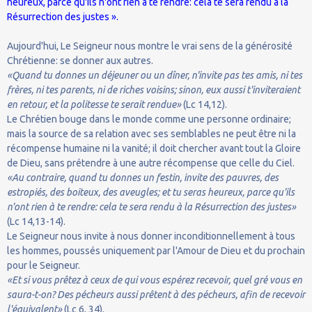
heureux, parce qu'ils n'ont rien à te rendre: cela te sera rendu à la
Résurrection des justes ».
Aujourd'hui, Le Seigneur nous montre le vrai sens de la générosité
Chrétienne: se donner aux autres.
«Quand tu donnes un déjeuner ou un dîner, n'invite pas tes amis, ni tes
frères, ni tes parents, ni de riches voisins; sinon, eux aussi t'inviteraient
en retour, et la politesse te serait rendue»
(Lc 14,12).
Le Chrétien bouge dans le monde comme une personne ordinaire;
mais la source de sa relation avec ses semblables ne peut être ni la
récompense humaine ni la vanité; il doit chercher avant tout la Gloire
de Dieu, sans prétendre à une autre récompense que celle du Ciel.
«Au contraire, quand tu donnes un festin, invite des pauvres, des
estropiés, des boiteux, des aveugles; et tu seras heureux, parce qu'ils
n'ont rien à te rendre: cela te sera rendu à la Résurrection des justes»
(Lc 14,13-14).
Le Seigneur nous invite à nous donner inconditionnellement à tous
les hommes, poussés uniquement par l'Amour de Dieu et du prochain
pour le Seigneur.
«Et si vous prêtez à ceux de qui vous espérez recevoir, quel gré vous en
saura-t-on? Des pécheurs aussi prêtent à des pécheurs, afin de recevoir
l'équivalent»
(Lc 6, 34).