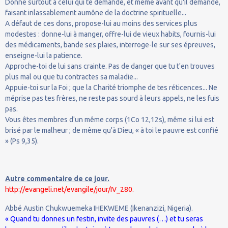
Donne surtout à celui qui te demande, et même avant qu'il demande,
faisant inlassablement aumône de la doctrine spirituelle...
A défaut de ces dons, propose-lui au moins des services plus
modestes : donne-lui à manger, offre-lui de vieux habits, fournis-lui
des médicaments, bande ses plaies, interroge-le sur ses épreuves,
enseigne-lui la patience.
Approche-toi de lui sans crainte. Pas de danger que tu t'en trouves
plus mal ou que tu contractes sa maladie...
Appuie-toi sur la Foi ; que la Charité triomphe de tes réticences... Ne
méprise pas tes frères, ne reste pas sourd à leurs appels, ne les fuis
pas.
Vous êtes membres d'un même corps (1Co 12,12s), même si lui est
brisé par le malheur ; de même qu'à Dieu, « à toi le pauvre est confié
» (Ps 9,35).
Autre commentaire de ce jour.
http://evangeli.net/evangile/jour/IV_280.
Abbé Austin Chukwuemeka IHEKWEME (Ikenanzizi, Nigeria).
« Quand tu donnes un festin, invite des pauvres (…) et tu seras