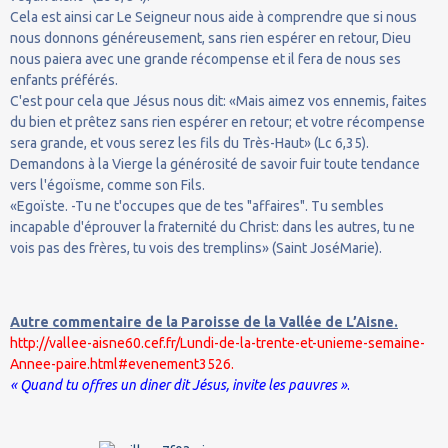
Cela est ainsi car Le Seigneur nous aide à comprendre que si nous
nous donnons généreusement, sans rien espérer en retour, Dieu
nous paiera avec une grande récompense et il fera de nous ses
enfants préférés.
C'est pour cela que Jésus nous dit: «Mais aimez vos ennemis, faites
du bien et prêtez sans rien espérer en retour; et votre récompense
sera grande, et vous serez les fils du Très-Haut» (Lc 6,35).
Demandons à la Vierge la générosité de savoir fuir toute tendance
vers l'égoïsme, comme son Fils.
«Egoïste. -Tu ne t'occupes que de tes "affaires". Tu sembles
incapable d'éprouver la fraternité du Christ: dans les autres, tu ne
vois pas des frères, tu vois des tremplins» (Saint JoséMarie).
Autre commentaire de la Paroisse de la Vallée de L’Aisne.
http://vallee-aisne60.cef.fr/Lundi-de-la-trente-et-unieme-semaine-
Annee-paire.html#evenement3526.
« Quand tu offres un diner dit Jésus, invite les pauvres »
.