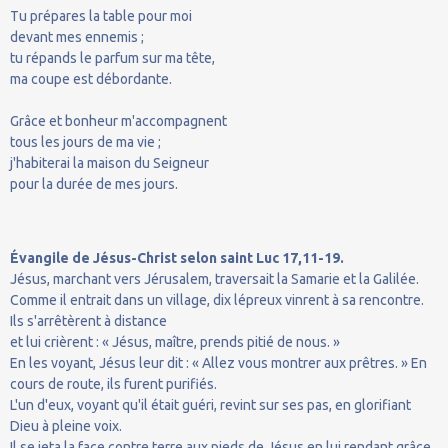
Tu prépares la table pour moi
devant mes ennemis ;
tu répands le parfum sur ma tête,
ma coupe est débordante.
Grâce et bonheur m'accompagnent
tous les jours de ma vie ;
j'habiterai la maison du Seigneur
pour la durée de mes jours.
Évangile de Jésus-Christ selon saint Luc 17,11-19.
Jésus, marchant vers Jérusalem, traversait la Samarie et la Galilée.
Comme il entrait dans un village, dix lépreux vinrent à sa rencontre.
Ils s'arrêtèrent à distance
et lui crièrent : « Jésus, maître, prends pitié de nous. »
En les voyant, Jésus leur dit : « Allez vous montrer aux prêtres. » En
cours de route, ils furent purifiés.
L'un d'eux, voyant qu'il était guéri, revint sur ses pas, en glorifiant
Dieu à pleine voix.
Il se jeta la face contre terre aux pieds de Jésus en lui rendant grâce.