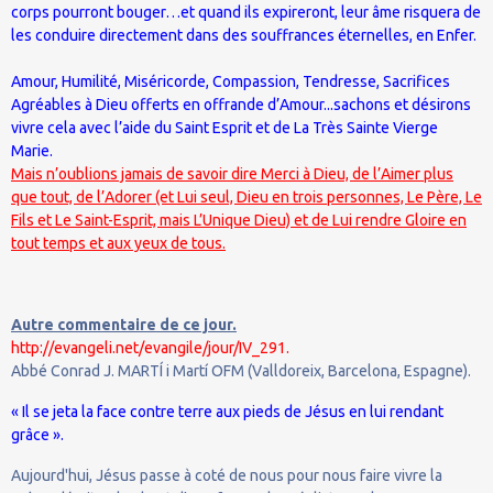
corps pourront bouger…et quand ils expireront, leur âme risquera de
les conduire directement dans des souffrances éternelles, en Enfer.
Amour, Humilité, Miséricorde, Compassion, Tendresse, Sacrifices
Agréables à Dieu offerts en offrande d’Amour...sachons et désirons
vivre cela avec l’aide du Saint Esprit et de La Très Sainte Vierge
Marie.
Mais n’oublions jamais de savoir dire Merci à Dieu, de l’Aimer plus
que tout, de l’Adorer (et Lui seul, Dieu en trois personnes, Le Père, Le
Fils et Le Saint-Esprit, mais L’Unique Dieu) et de Lui rendre Gloire en
tout temps et aux yeux de tous.
Autre commentaire de ce jour.
http://evangeli.net/evangile/jour/IV_291.
Abbé Conrad J. MARTÍ i Martí OFM (Valldoreix, Barcelona, Espagne).
« Il se jeta la face contre terre aux pieds de Jésus en lui rendant
grâce ».
Aujourd'hui, Jésus passe à coté de nous pour nous faire vivre la