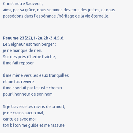
Christ notre Sauveur ;
ainsi, par sa grâce, nous sommes devenus des justes, et nous
possédons dans l'espérance l'héritage de la vie éternelle.
Psaume 23(22),1-2a.2b-3.4.5.6.
Le Seigneur est mon berger :
je ne manque de rien.
Sur des prés d'herbe fraîche,
il me fait reposer.
Il me mène vers les eaux tranquilles
et me fait revivre ;
il me conduit par le juste chemin
pour l'honneur de son nom.
Si je traverse les ravins de la mort,
je ne crains aucun mal,
car tu es avec moi :
ton bâton me guide et me rassure.