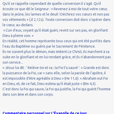
Qu'il se rappelle cependant de quelle conversion il s'agit. Qu'il
écoute ce que dit le Seigneur : « Revenez à moi de tout votre cœur,
dans le jeûne, les larmes et le deuil ! Déchirez vos cœurs et non pas
vos vêtements » (Jl 2,12s). Toute conversion doit donc s'opérer dans
le cœur, au-dedans.
« L'un d'eux, voyant qu'il était guéri, revint sur ses pas, en glorifiant
Dieu à pleine voix. »
En réalité, cet homme représente tous ceux qui ont été purifiés dans
l'eau du Baptême ou guéris par le Sacrement de Pénitence.
Ils ne suivent plus le démon, mais imitent Le Christ, ils marchent à sa
suite en le glorifiant et en lui rendant grâce, et ils n'abandonnent pas
son service...
« Jésus lui dit : ' Relève-toi et va ; ta Foi t'a sauvé '. » Grande est donc
la puissance de la Foi, car « sans elle, selon la parole de l'apôtre, il
est impossible d'être agréable à Dieu » (He 11,6). « Abraham eut Foi
en Dieu, et, de ce fait, Dieu estima qu'il était juste » (Rm 4,3).
C'est donc la Foi qui sauve, la Foi qui justifie, la Foi qui guérit l'homme
dans son âme et dans son corps.
Commentaire personnel sur L’Évangile de ce jour.