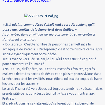
« Jésus, Maître, aie pitié de nous. »
« Et il advint, comme Jésus faisait route vers Jérusalem, qu’il
passa aux confins de la Samarie et de la Galilée. »
A son entrée dans un village, dix lépreux vinrent à sa rencontre et
s’arrêtèrent à distance ;
«
Dix lépreux ! C’est le nombre de personnes permettant à la
synagogue de s’établir. » Dix lépreux," c’est notre histoire car la lèpre
signifie symboliquement notre péché.
Jésus avance vers Jérusalem, le lieu où il sera Crucifié et glorifié
pour sauver toute l’humanité.
« Nous aussi, dit l’apôtre, nous étions insensés, révoltés, égarés,
esclaves de toutes sortes de désirs et de plaisirs ; nous vivions dans
la méchanceté et les rivalités, nous étions odieux et remplis de haine
les uns pour les autres. »
Le cri de l’humanité vers Jésus est toujours le même : « Jésus, maître,
prends pitié de nous ! » Jésus leur dit : « Allez vous montrer aux
Prêtres. »
Et il advint, comme ils y allaient, qu’ils furent purifiés. L’envoi de