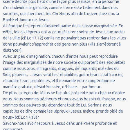
scène décrite plus haut d'une façon plus réaliste, en la personne
d'un individu marginalisé, comme il en existe tellement dans nos
sociétés, qui cherchent les Chrétiens afin de trouver chez eux la
Bonté et Amour de Jésus.
A l'époque les lépreux faisaient partie de la classe marginalisée. En
effet, les dix lépreux ont accouru à la rencontre de Jésus aux portes
de la ville (cf. Lc 17,12) car ils ne pouvaient pas rentrer dans les villes
et ne pouvaient s'approcher des gens non plus («ils s'arrêtèrent à
distance»).
Avec un peu d'imagination, chacun d'entre nous peut reproduire
l'image des marginalisés de notre société qui portent des étiquettes
comme nous tous: immigrants, drogués, délinquants, malades du
Sida, pauvres… Jésus veut les réhabiliter, guérir leurs souffrances,
résoudre leurs problèmes, et Il demande notre coopération de
manière gratuite, désintéressée, efficace… par Amour.
De plus, la leçon de Jésus se fait plus présente pour chacun d'entre
nous. Nous sommes pécheurs et nous avons besoin du Pardon, nous
sommes des pauvres qui attendent tout de Lui. Serions-nous
capables de dire comme les lépreux «Jésus, maître, prends pitié de
nous» (cf. Lc 17,13)?
Savons-nous avoir recours à Jésus dans une Prière profonde et
confiante?