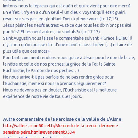
Imitons-nous le lépreux qui est guéri et qui revient pour dire merci?
En effet, il n'y en a qu'un seul «l'un d'eux, voyant qu'il était guéri,
revint sur ses pas, en glorifiant Dieu à pleine voix» (Lc 17,15).
Jésus plaint les neufs autres: «Est-ce que tous les dix n'ont pas été
purifiés? Et les neuf autres, où sont-ils?» (Lc 17,17).
Saint Augustin nous laisse le commentaire suivant: «‘Grâce à Dieu’: il
n'y a rien qu'on puisse dire d'une manière aussi brève (…) ni faire de
plus utile que ces mots».
Pourtant, comment rendons-nous grâce à Jésus pour le don de la vie,
la nôtre et celle de nos proches; la grâce de la Foi; la Sainte
Eucharistie; le Pardon de nos péchés…?
Ne nous arrive-t-il pas parfois de ne pas rendre grâce pour
l'Eucharistie, même si nous la prenons régulièrement?
Nous ne devons pas en douter, l'Eucharistie est la meilleure
expérience de notre vie de tous les jours.
Autre commentaire de la Paroisse de la Vallée de L’Aisne.
http://vallee-aisne60.cef.fr/Mercredi-de-la-trente-deuxieme-
semaine-paire.html#evenement3534.