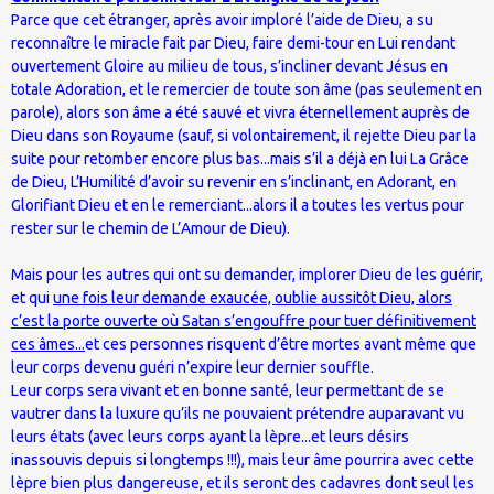
Parce que cet étranger, après avoir imploré l’aide de Dieu, a su
reconnaître le miracle fait par Dieu, faire demi-tour en Lui rendant
ouvertement Gloire au milieu de tous, s’incliner devant Jésus en
totale Adoration, et le remercier de toute son âme (pas seulement en
parole), alors son âme a été sauvé et vivra éternellement auprès de
Dieu dans son Royaume (sauf, si volontairement, il rejette Dieu par la
suite pour retomber encore plus bas...mais s’il a déjà en lui La Grâce
de Dieu, L’Humilité d’avoir su revenir en s’inclinant, en Adorant, en
Glorifiant Dieu et en le remerciant...alors il a toutes les vertus pour
rester sur le chemin de L’Amour de Dieu).
Mais pour les autres qui ont su demander, implorer Dieu de les guérir,
et qui
une fois leur demande exaucée, oublie aussitôt Dieu, alors
c’est la porte ouverte où Satan s’engouffre pour tuer définitivement
ces âmes...
et ces personnes risquent d’être mortes avant même que
leur corps devenu guéri n’expire leur dernier souffle.
Leur corps sera vivant et en bonne santé, leur permettant de se
vautrer dans la luxure qu’ils ne pouvaient prétendre auparavant vu
leurs états (avec leurs corps ayant la lèpre...et leurs désirs
inassouvis depuis si longtemps !!!), mais leur âme pourrira avec cette
lèpre bien plus dangereuse, et ils seront des cadavres dont seul les