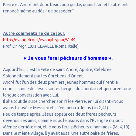
Pierre et André ont donc beaucoup quitté, quand l'un et l'autre ont
renoncé même au désir de posséder."
Autre commentaire de ce jour.
http://evangeli.net/evangile/jour/V_49.
Prof. Dr. Mgr. Lluís CLAVELL (Roma, Italie).
« Je vous ferai pêcheurs d'hommes ».
Aujourd'hui, c'est la Fête de saint André, Apôtre, Célébrée
Solennellement par les Chrétiens d'Orient.
André fut l'un des deux premiers jeunes hommes qui firent la
connaissance de Jésus sur les berges du Jourdain et qui eurent une
longue conversation avec Lui.
Il alla tout de suite chercher son frère Pierre, en lui disant «Nous
avons trouvé le Messie» et il l'emmena à Jésus (Jn 2,41).
Peu de temps après, Jésus appela ces deux frères pêcheurs
devenus ses amis, comme nous le lisons dans l'Évangile du jour:
«Venez derrière moi, et je vous ferai pêcheurs d'hommes» (Mt 4,19).
Dans le même village, il y avait aussi une autre paire de frères,