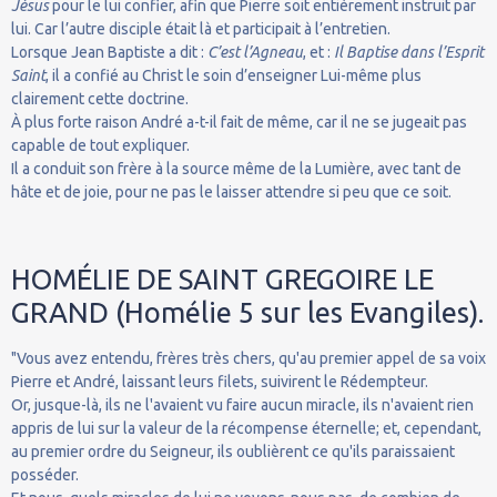
Jésus
pour le lui confier, afin que Pierre soit entièrement instruit par
lui. Car l’autre disciple était là et participait à l’entretien.
Lorsque Jean Baptiste a dit :
C’est l’Agneau
, et :
Il Baptise dans l’Esprit
Saint
, il a confié au Christ le soin d’enseigner Lui-même plus
clairement cette doctrine.
À plus forte raison André a-t-il fait de même, car il ne se jugeait pas
capable de tout expliquer.
Il a conduit son frère à la source même de la Lumière, avec tant de
hâte et de joie, pour ne pas le laisser attendre si peu que ce soit.
HOMÉLIE DE SAINT GREGOIRE LE
GRAND (Homélie 5 sur les Evangiles).
"Vous avez entendu, frères très chers, qu'au premier appel de sa voix
Pierre et André, laissant leurs filets, suivirent le Rédempteur.
Or, jusque-là, ils ne l'avaient vu faire aucun miracle, ils n'avaient rien
appris de lui sur la valeur de la récompense éternelle; et, cependant,
au premier ordre du Seigneur, ils oublièrent ce qu'ils paraissaient
posséder.