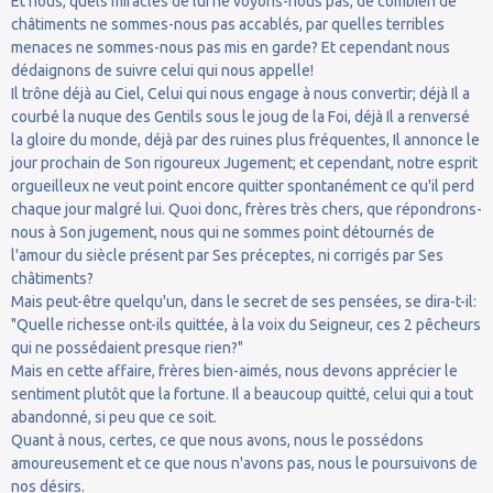
Et nous, quels miracles de lui ne voyons-nous pas, de combien de
châtiments ne sommes-nous pas accablés, par quelles terribles
menaces ne sommes-nous pas mis en garde? Et cependant nous
dédaignons de suivre celui qui nous appelle!
Il trône déjà au Ciel, Celui qui nous engage à nous convertir; déjà Il a
courbé la nuque des Gentils sous le joug de la Foi, déjà Il a renversé
la gloire du monde, déjà par des ruines plus fréquentes, Il annonce le
jour prochain de Son rigoureux Jugement; et cependant, notre esprit
orgueilleux ne veut point encore quitter spontanément ce qu'il perd
chaque jour malgré lui. Quoi donc, frères très chers, que répondrons-
nous à Son jugement, nous qui ne sommes point détournés de
l'amour du siècle présent par Ses préceptes, ni corrigés par Ses
châtiments?
Mais peut-être quelqu'un, dans le secret de ses pensées, se dira-t-il:
"Quelle richesse ont-ils quittée, à la voix du Seigneur, ces 2 pêcheurs
qui ne possédaient presque rien?"
Mais en cette affaire, frères bien-aimés, nous devons apprécier le
sentiment plutôt que la fortune. Il a beaucoup quitté, celui qui a tout
abandonné, si peu que ce soit.
Quant à nous, certes, ce que nous avons, nous le possédons
amoureusement et ce que nous n'avons pas, nous le poursuivons de
nos désirs.