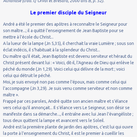
Athanase (trad. cf Orval et Brésard, 2000 ans B, p. 52).
Le premier disciple du Seigneur
André a été le premier des apôtres à reconnaître le Seigneur pour
son maître...; il a quitté l'enseignement de Jean Baptiste pour se
mettre à l'école du Christ...
A la lueur de la lampe (Jn 5,35), il cherchait la vraie Lumière ; sous son
éclat indécis, il s'habituait à la splendeur du Christ...
Du maître qu'il était, Jean Baptiste est devenu serviteur et héraut du
Christ présent devant lui : « Voici, dit-il, l'Agneau de Dieu qui enlève le
péché du monde (Jn 1,29). Voici celui qui délivre de la mort ; voici
celui qui détruit le péché.
Moi, je suis envoyé non pas comme l'époux, mais comme celui qui
l'accompagne (Jn 3,29). Je suis venu comme serviteur et non comme
maître ».
Frappé par ces paroles, André quitte son ancien maître et s'élance
vers celui qu'il annonçait... Il s'élance vers Le Seigneur, son désir se
manifeste dans sa démarche..., il entraîne avec lui Jean l'évangéliste ;
tous deux quittent la lampe et avancent vers le Soleil.
André est la première plante de jardin des apôtres, c'est lui qui ouvre
la porte à l'enseignement du Christ, il est le premier à cueillir les