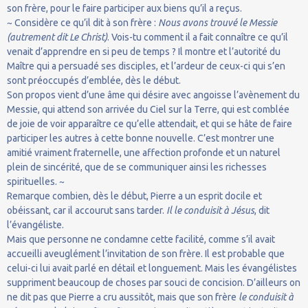
son frère, pour le faire participer aux biens qu’il a reçus.
~ Considère ce qu’il dit à son frère :
Nous avons trouvé le Messie
(autrement dit Le Christ)
. Vois-tu comment il a fait connaître ce qu’il
venait d’apprendre en si peu de temps ? Il montre et l’autorité du
Maître qui a persuadé ses disciples, et l’ardeur de ceux-ci qui s’en
sont préoccupés d’emblée, dès le début.
Son propos vient d’une âme qui désire avec angoisse l’avènement du
Messie, qui attend son arrivée du Ciel sur la Terre, qui est comblée
de joie de voir apparaître ce qu’elle attendait, et qui se hâte de faire
participer les autres à cette bonne nouvelle. C’est montrer une
amitié vraiment fraternelle, une affection profonde et un naturel
plein de sincérité, que de se communiquer ainsi les richesses
spirituelles. ~
Remarque combien, dès le début, Pierre a un esprit docile et
obéissant, car il accourut sans tarder.
Il le conduisit à Jésus
, dit
l’évangéliste.
Mais que personne ne condamne cette facilité, comme s’il avait
accueilli aveuglément l’invitation de son frère. Il est probable que
celui-ci lui avait parlé en détail et longuement. Mais les évangélistes
suppriment beaucoup de choses par souci de concision. D’ailleurs on
ne dit pas que Pierre a cru aussitôt, mais que son frère
le conduisit à