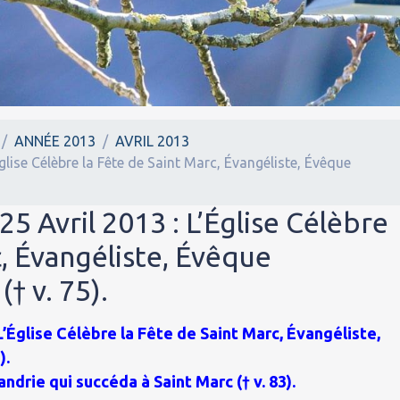
ANNÉE 2013
AVRIL 2013
Église Célèbre la Fête de Saint Marc, Évangéliste, Évêque
25 Avril 2013 : L’Église Célèbre
c, Évangéliste, Évêque
† v. 75).
 L’Église Célèbre la Fête de Saint Marc, Évangéliste,
).
drie qui succéda à Saint Marc († v. 83).