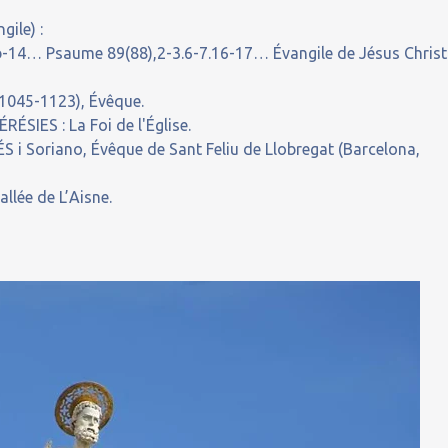
gile) :
,5b-14… Psaume 89(88),2-3.6-7.16-17… Évangile de Jésus Christ
 1045-1123), Évêque.
IES : La Foi de l'Église.
 i Soriano, Évêque de Sant Feliu de Llobregat (Barcelona,
llée de L’Aisne.