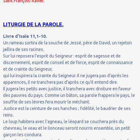
Saint François-Xavier.
LITURGIE DE LA PAROLE.
Livre d'Isaïe 11,1-10.
Un rameau sortira de la souche de Jessé, père de David, un rejeton
jaillira de ses racines.
Sur lui reposera l'esprit du Seigneur : esprit de sagesse et de
discernement, esprit de conseil et de force, esprit de connaissance
et de crainte du Seigneur,
qui lui inspirera la crainte du Seigneur. Il ne jugera pas d'après les
apparences, il ne tranchera pas d'après ce qu'il entend dire.
Il jugera les petits avec justice, il tranchera avec droiture en faveur
des pauvres du pays. Comme un bâton, sa parole frappera le pays, le
souffle de ses lèvres fera mourir le méchant.
Justice est la ceinture de ses hanches ; fidélité, le baudrier de ses
reins.
Le loup habitera avec l'agneau, le léopard se couchera près du
chevreau, le veau et le lionceau seront nourris ensemble, un petit
garçon les conduira.