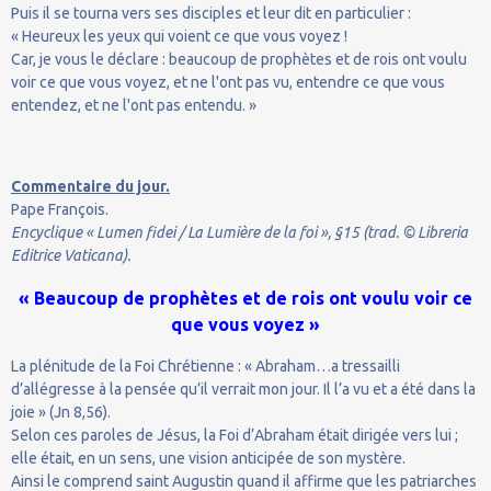
Puis il se tourna vers ses disciples et leur dit en particulier :
« Heureux les yeux qui voient ce que vous voyez !
Car, je vous le déclare : beaucoup de prophètes et de rois ont voulu
voir ce que vous voyez, et ne l'ont pas vu, entendre ce que vous
entendez, et ne l'ont pas entendu. »
Commentaire du jour.
Pape François.
Encyclique « Lumen fidei / La Lumière de la foi », §15 (trad. © Libreria
Editrice Vaticana).
« Beaucoup de prophètes et de rois ont voulu voir ce
que vous voyez »
La plénitude de la Foi Chrétienne : « Abraham…a tressailli
d’allégresse à la pensée qu’il verrait mon jour. Il l’a vu et a été dans la
joie » (Jn 8,56).
Selon ces paroles de Jésus, la Foi d’Abraham était dirigée vers lui ;
elle était, en un sens, une vision anticipée de son mystère.
Ainsi le comprend saint Augustin quand il affirme que les patriarches