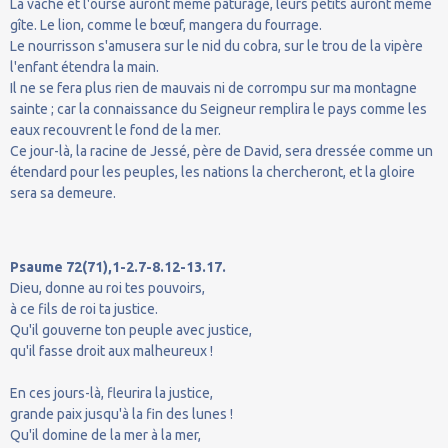
La vache et l'ourse auront même pâturage, leurs petits auront même
gîte. Le lion, comme le bœuf, mangera du fourrage.
Le nourrisson s'amusera sur le nid du cobra, sur le trou de la vipère
l'enfant étendra la main.
Il ne se fera plus rien de mauvais ni de corrompu sur ma montagne
sainte ; car la connaissance du Seigneur remplira le pays comme les
eaux recouvrent le fond de la mer.
Ce jour-là, la racine de Jessé, père de David, sera dressée comme un
étendard pour les peuples, les nations la chercheront, et la gloire
sera sa demeure.
Psaume 72(71),1-2.7-8.12-13.17.
Dieu, donne au roi tes pouvoirs,
à ce fils de roi ta justice.
Qu'il gouverne ton peuple avec justice,
qu'il fasse droit aux malheureux !
En ces jours-là, fleurira la justice,
grande paix jusqu'à la fin des lunes !
Qu'il domine de la mer à la mer,