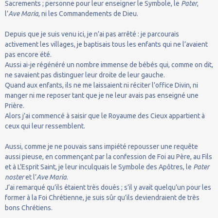
Sacrements ; personne pour leur enseigner le Symbole, le
Pater
,
l’
Ave Maria
, ni les Commandements de Dieu.
Depuis que je suis venu ici, je n’ai pas arrêté : je parcourais
activement les villages, je baptisais tous les enfants qui ne l’avaient
pas encore été.
Aussi ai-je régénéré un nombre immense de bébés qui, comme on dit,
ne savaient pas distinguer leur droite de leur gauche.
Quand aux enfants, ils ne me laissaient ni réciter l’office Divin, ni
manger ni me reposer tant que je ne leur avais pas enseigné une
Prière.
Alors j’ai commencé à saisir que le Royaume des Cieux appartient à
ceux qui leur ressemblent.
Aussi, comme je ne pouvais sans impiété repousser une requête
aussi pieuse, en commençant par la confession de Foi au Père, au Fils
et à L’Esprit Saint, je leur inculquais le Symbole des Apôtres, le
Pater
noster
et l’
Ave Maria
.
J’ai remarqué qu’ils étaient très doués ; s’il y avait quelqu’un pour les
former à la Foi Chrétienne, je suis sûr qu’ils deviendraient de très
bons Chrétiens.