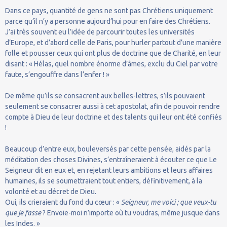
Dans ce pays, quantité de gens ne sont pas Chrétiens uniquement
parce qu’il n’y a personne aujourd’hui pour en faire des Chrétiens.
J’ai très souvent eu l’idée de parcourir toutes les universités
d’Europe, et d’abord celle de Paris, pour hurler partout d’une manière
folle et pousser ceux qui ont plus de doctrine que de Charité, en leur
disant : « Hélas, quel nombre énorme d’âmes, exclu du Ciel par votre
faute, s’engouffre dans l’enfer ! »
De même qu’ils se consacrent aux belles-lettres, s’ils pouvaient
seulement se consacrer aussi à cet apostolat, afin de pouvoir rendre
compte à Dieu de leur doctrine et des talents qui leur ont été confiés
!
Beaucoup d’entre eux, bouleversés par cette pensée, aidés par la
méditation des choses Divines, s’entraîneraient à écouter ce que Le
Seigneur dit en eux et, en rejetant leurs ambitions et leurs affaires
humaines, ils se soumettraient tout entiers, définitivement, à la
volonté et au décret de Dieu.
Oui, ils crieraient du fond du cœur : «
Seigneur, me voici ; que veux-tu
que je fasse
? Envoie-moi n’importe où tu voudras, même jusque dans
les Indes. »