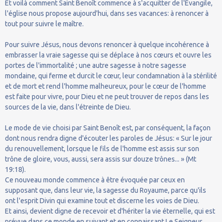
Et voilà comment Saint Benoît commence à s'acquitter de l'Évangile,
l'église nous propose aujourd'hui, dans ses vacances: à renoncer à
tout pour suivre le maître.
Pour suivre Jésus, nous devons renoncer à quelque incohérence à
embrasser la vraie sagesse qui se déplace à nos cœurs et ouvre les
portes de l'immortalité ; une autre sagesse à notre sagesse
mondaine, qui ferme et durcit le cœur, leur condamnation à la stérilité
et de mort et rend l'homme malheureux, pour le cœur de l'homme
est faite pour vivre, pour Dieu et ne peut trouver de repos dans les
sources de la vie, dans l'étreinte de Dieu.
Le mode de vie choisi par Saint Benoît est, par conséquent, la façon
dont nous rendra digne d'écouter les paroles de Jésus: « Sur le jour
du renouvellement, lorsque le fils de l'homme est assis sur son
trône de gloire, vous, aussi, sera assis sur douze trônes... » (Mt
19:18).
Ce nouveau monde commence à être évoquée par ceux en
supposant que, dans leur vie, la sagesse du Royaume, parce qu'ils
ont l'esprit Divin qui examine tout et discerne les voies de Dieu.
Et ainsi, devient digne de recevoir et d'hériter la vie éternelle, qui est
prévue dans ce monde en suivant et en connaissant Le Seigneur