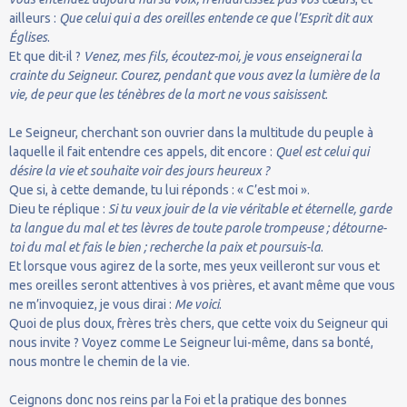
ailleurs :
Que celui qui a des oreilles entende ce que l’Esprit dit aux
Églises
.
Et que dit-il ?
Venez, mes fils, écoutez-moi, je vous enseignerai la
crainte du Seigneur. Courez, pendant que vous avez la lumière de la
vie, de peur que les ténèbres de la mort ne vous saisissent
.
Le Seigneur, cherchant son ouvrier dans la multitude du peuple à
laquelle il fait entendre ces appels, dit encore :
Quel est celui qui
désire la vie et souhaite voir des jours heureux ?
Que si, à cette demande, tu lui réponds : « C’est moi ».
Dieu te réplique :
Si tu veux jouir de la vie véritable et éternelle, garde
ta langue du mal et tes lèvres de toute parole trompeuse ; détourne-
toi du mal et fais le bien ; recherche la paix et poursuis-la
.
Et lorsque vous agirez de la sorte, mes yeux veilleront sur vous et
mes oreilles seront attentives à vos prières, et avant même que vous
ne m’invoquiez, je vous dirai :
Me voici
.
Quoi de plus doux, frères très chers, que cette voix du Seigneur qui
nous invite ? Voyez comme Le Seigneur lui-même, dans sa bonté,
nous montre le chemin de la vie.
Ceignons donc nos reins par la Foi et la pratique des bonnes