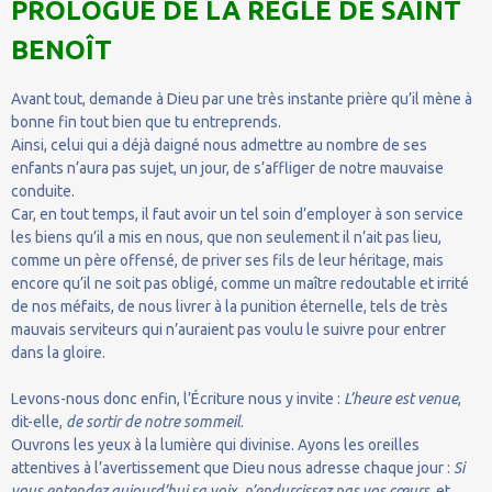
PROLOGUE DE LA RÈGLE DE SAINT
BENOÎT
Avant tout, demande à Dieu par une très instante prière qu’il mène à
bonne fin tout bien que tu entreprends.
Ainsi, celui qui a déjà daigné nous admettre au nombre de ses
enfants n’aura pas sujet, un jour, de s’affliger de notre mauvaise
conduite.
Car, en tout temps, il faut avoir un tel soin d’employer à son service
les biens qu’il a mis en nous, que non seulement il n’ait pas lieu,
comme un père offensé, de priver ses fils de leur héritage, mais
encore qu’il ne soit pas obligé, comme un maître redoutable et irrité
de nos méfaits, de nous livrer à la punition éternelle, tels de très
mauvais serviteurs qui n’auraient pas voulu le suivre pour entrer
dans la gloire.
Levons-nous donc enfin, l’Écriture nous y invite :
L’heure est venue
,
dit-elle,
de sortir de notre sommeil
.
Ouvrons les yeux à la lumière qui divinise. Ayons les oreilles
attentives à l’avertissement que Dieu nous adresse chaque jour :
Si
vous entendez aujourd’hui sa voix, n’endurcissez pas vos cœurs
, et