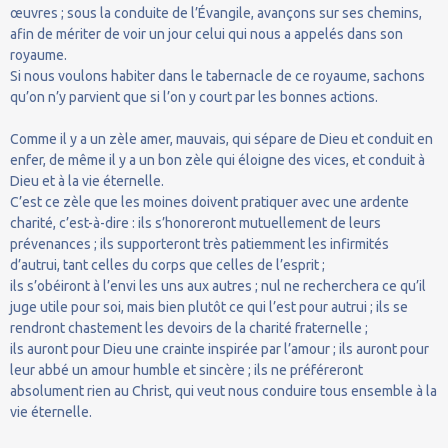
œuvres ; sous la conduite de l’Évangile, avançons sur ses chemins,
afin de mériter de voir un jour celui qui nous a appelés dans son
royaume.
Si nous voulons habiter dans le tabernacle de ce royaume, sachons
qu’on n’y parvient que si l’on y court par les bonnes actions.
Comme il y a un zèle amer, mauvais, qui sépare de Dieu et conduit en
enfer, de même il y a un bon zèle qui éloigne des vices, et conduit à
Dieu et à la vie éternelle.
C’est ce zèle que les moines doivent pratiquer avec une ardente
charité, c’est-à-dire : ils s’honoreront mutuellement de leurs
prévenances ; ils supporteront très patiemment les infirmités
d’autrui, tant celles du corps que celles de l’esprit ;
ils s’obéiront à l’envi les uns aux autres ; nul ne recherchera ce qu’il
juge utile pour soi, mais bien plutôt ce qui l’est pour autrui ; ils se
rendront chastement les devoirs de la charité fraternelle ;
ils auront pour Dieu une crainte inspirée par l’amour ; ils auront pour
leur abbé un amour humble et sincère ; ils ne préféreront
absolument rien au Christ, qui veut nous conduire tous ensemble à la
vie éternelle.