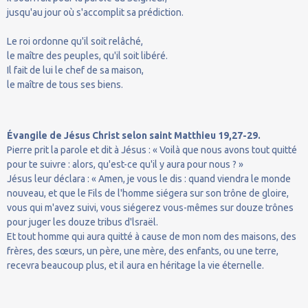
jusqu'au jour où s'accomplit sa prédiction.
Le roi ordonne qu'il soit relâché,
le maître des peuples, qu'il soit libéré.
Il fait de lui le chef de sa maison,
le maître de tous ses biens.
Évangile de Jésus Christ selon saint Matthieu 19,27-29.
Pierre prit la parole et dit à Jésus : « Voilà que nous avons tout quitté
pour te suivre : alors, qu'est-ce qu'il y aura pour nous ? »
Jésus leur déclara : « Amen, je vous le dis : quand viendra le monde
nouveau, et que le Fils de l'homme siégera sur son trône de gloire,
vous qui m'avez suivi, vous siégerez vous-mêmes sur douze trônes
pour juger les douze tribus d'lsraël.
Et tout homme qui aura quitté à cause de mon nom des maisons, des
frères, des sœurs, un père, une mère, des enfants, ou une terre,
recevra beaucoup plus, et il aura en héritage la vie éternelle.