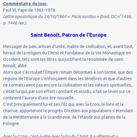
Commentaire du jour.
Paul VI, Pape de 1963-1978.
Lettre apostolique du 24/10/1964 « Pacis nuntius » (trad. DC n°1436,
p. 1446 rev.).
Saint Benoît, Patron de l'Europe
Messager de paix, artisan d'unité, maître de civilisation, et, avant tout,
héraut de la religion du Christ et Fondateur de la Vie Monastique en
Occident, tels sont les titres qui justifient la renommée de saint
Benoît, abbé.
Alors que s'écroulait l'Empire romain désormais à son terme, que des
régions de l'Europe s'enfonçaient dans les ténèbres et que d'autres
ne connaissaient pas encore la civilisation et les valeurs spirituelles,
c'était lui qui, par son effort constant et assidu, a fait se lever sur ce
continent l'aurore d'une ère nouvelle.
C'est principalement lui et ses fils qui, avec la Croix, le livre et la
charrue, apporteront le progrès Chrétien aux populations s'étendant
de la Méditerranée à la Scandinavie, de l'Irlande aux plaines de la
Pologne.
Avec la Croix, c'est-à-dire avec la loi du Christ, il a affermi et a