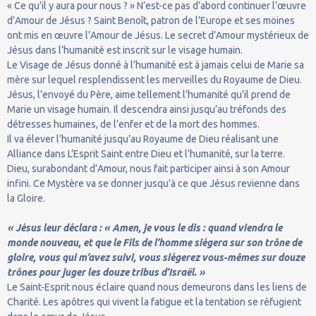
« Ce qu’il y aura pour nous ? » N’est-ce pas d’abord continuer l’œuvre
d’Amour de Jésus ? Saint Benoît, patron de l’Europe et ses moines
ont mis en œuvre l’Amour de Jésus. Le secret d’Amour mystérieux de
Jésus dans l’humanité est inscrit sur le visage humain.
Le Visage de Jésus donné à l’humanité est à jamais celui de Marie sa
mère sur lequel resplendissent les merveilles du Royaume de Dieu.
Jésus, l’envoyé du Père, aime tellement l’humanité qu’il prend de
Marie un visage humain. Il descendra ainsi jusqu’au tréfonds des
détresses humaines, de l’enfer et de la mort des hommes.
Il va élever l’humanité jusqu’au Royaume de Dieu réalisant une
Alliance dans L’Esprit Saint entre Dieu et l’humanité, sur la terre.
Dieu, surabondant d’Amour, nous fait participer ainsi à son Amour
infini. Ce Mystère va se donner jusqu’à ce que Jésus revienne dans
la Gloire.
« Jésus leur déclara : « Amen, je vous le dis : quand viendra le
monde nouveau, et que le Fils de l’homme siégera sur son trône de
gloire, vous qui m’avez suivi, vous siégerez vous-mêmes sur douze
trônes pour juger les douze tribus d’Israël. »
Le Saint-Esprit nous éclaire quand nous demeurons dans les liens de
Charité. Les apôtres qui vivent la fatigue et la tentation se réfugient