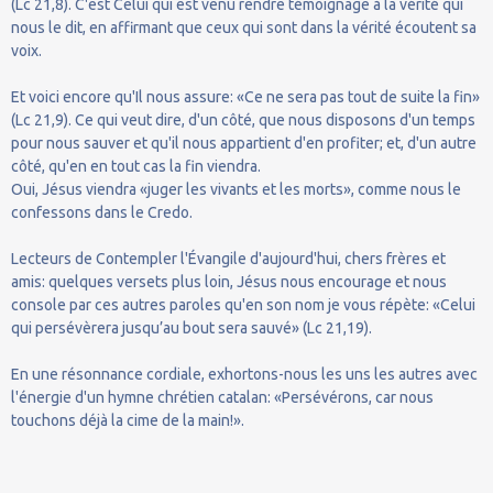
(Lc 21,8). C'est Celui qui est venu rendre témoignage à la vérité qui
nous le dit, en affirmant que ceux qui sont dans la vérité écoutent sa
voix.
Et voici encore qu'Il nous assure: «Ce ne sera pas tout de suite la fin»
(Lc 21,9). Ce qui veut dire, d'un côté, que nous disposons d'un temps
pour nous sauver et qu'il nous appartient d'en profiter; et, d'un autre
côté, qu'en en tout cas la fin viendra.
Oui, Jésus viendra «juger les vivants et les morts», comme nous le
confessons dans le Credo.
Lecteurs de Contempler l'Évangile d'aujourd'hui, chers frères et
amis: quelques versets plus loin, Jésus nous encourage et nous
console par ces autres paroles qu'en son nom je vous répète: «Celui
qui persévèrera jusqu’au bout sera sauvé» (Lc 21,19).
En une résonnance cordiale, exhortons-nous les uns les autres avec
l'énergie d'un hymne chrétien catalan: «Persévérons, car nous
touchons déjà la cime de la main!».