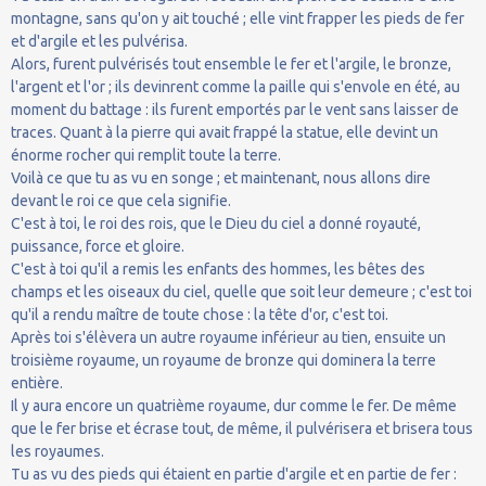
montagne, sans qu'on y ait touché ; elle vint frapper les pieds de fer
et d'argile et les pulvérisa.
Alors, furent pulvérisés tout ensemble le fer et l'argile, le bronze,
l'argent et l'or ; ils devinrent comme la paille qui s'envole en été, au
moment du battage : ils furent emportés par le vent sans laisser de
traces. Quant à la pierre qui avait frappé la statue, elle devint un
énorme rocher qui remplit toute la terre.
Voilà ce que tu as vu en songe ; et maintenant, nous allons dire
devant le roi ce que cela signifie.
C'est à toi, le roi des rois, que le Dieu du ciel a donné royauté,
puissance, force et gloire.
C'est à toi qu'il a remis les enfants des hommes, les bêtes des
champs et les oiseaux du ciel, quelle que soit leur demeure ; c'est toi
qu'il a rendu maître de toute chose : la tête d'or, c'est toi.
Après toi s'élèvera un autre royaume inférieur au tien, ensuite un
troisième royaume, un royaume de bronze qui dominera la terre
entière.
Il y aura encore un quatrième royaume, dur comme le fer. De même
que le fer brise et écrase tout, de même, il pulvérisera et brisera tous
les royaumes.
Tu as vu des pieds qui étaient en partie d'argile et en partie de fer :