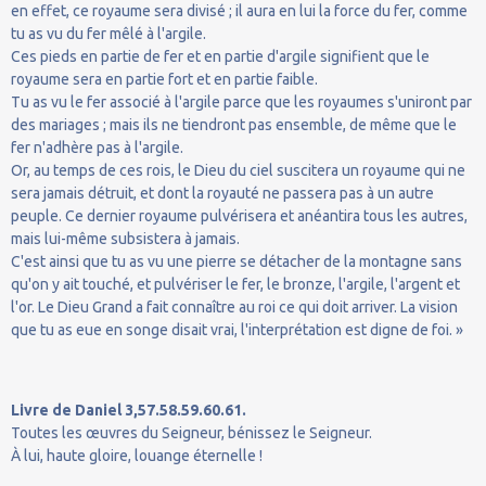
en effet, ce royaume sera divisé ; il aura en lui la force du fer, comme
tu as vu du fer mêlé à l'argile.
Ces pieds en partie de fer et en partie d'argile signifient que le
royaume sera en partie fort et en partie faible.
Tu as vu le fer associé à l'argile parce que les royaumes s'uniront par
des mariages ; mais ils ne tiendront pas ensemble, de même que le
fer n'adhère pas à l'argile.
Or, au temps de ces rois, le Dieu du ciel suscitera un royaume qui ne
sera jamais détruit, et dont la royauté ne passera pas à un autre
peuple. Ce dernier royaume pulvérisera et anéantira tous les autres,
mais lui-même subsistera à jamais.
C'est ainsi que tu as vu une pierre se détacher de la montagne sans
qu'on y ait touché, et pulvériser le fer, le bronze, l'argile, l'argent et
l'or. Le Dieu Grand a fait connaître au roi ce qui doit arriver. La vision
que tu as eue en songe disait vrai, l'interprétation est digne de foi. »
Livre de Daniel 3,57.58.59.60.61.
Toutes les œuvres du Seigneur, bénissez le Seigneur.
À lui, haute gloire, louange éternelle !