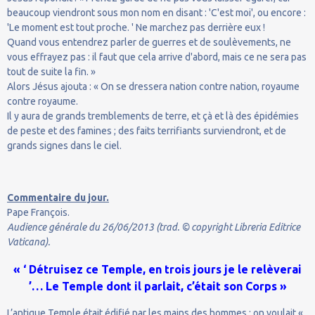
beaucoup viendront sous mon nom en disant : 'C'est moi', ou encore :
'Le moment est tout proche. ' Ne marchez pas derrière eux !
Quand vous entendrez parler de guerres et de soulèvements, ne
vous effrayez pas : il faut que cela arrive d'abord, mais ce ne sera pas
tout de suite la fin. »
Alors Jésus ajouta : « On se dressera nation contre nation, royaume
contre royaume.
Il y aura de grands tremblements de terre, et çà et là des épidémies
de peste et des famines ; des faits terrifiants surviendront, et de
grands signes dans le ciel.
Commentaire du jour.
Pape François.
Audience générale du 26/06/2013 (trad. © copyright Libreria Editrice
Vaticana).
« ‘ Détruisez ce Temple, en trois jours je le relèverai
’… Le Temple dont il parlait, c’était son Corps »
L’antique Temple était édifié par les mains des hommes : on voulait «