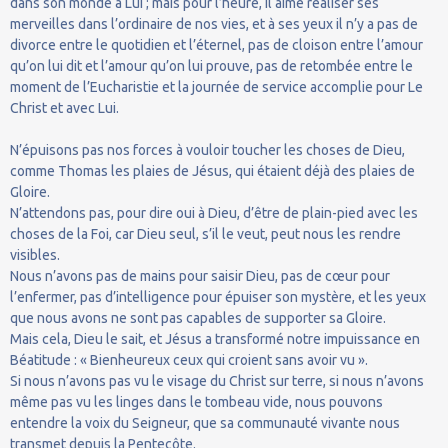
dans son monde à Lui ; mais pour l’heure, Il aime réaliser ses
merveilles dans l’ordinaire de nos vies, et à ses yeux il n’y a pas de
divorce entre le quotidien et l’éternel, pas de cloison entre l’amour
qu’on lui dit et l’amour qu’on lui prouve, pas de retombée entre le
moment de l’Eucharistie et la journée de service accomplie pour Le
Christ et avec Lui.
N’épuisons pas nos forces à vouloir toucher les choses de Dieu,
comme Thomas les plaies de Jésus, qui étaient déjà des plaies de
Gloire.
N’attendons pas, pour dire oui à Dieu, d’être de plain-pied avec les
choses de la Foi, car Dieu seul, s’il le veut, peut nous les rendre
visibles.
Nous n’avons pas de mains pour saisir Dieu, pas de cœur pour
l’enfermer, pas d’intelligence pour épuiser son mystère, et les yeux
que nous avons ne sont pas capables de supporter sa Gloire.
Mais cela, Dieu le sait, et Jésus a transformé notre impuissance en
Béatitude : « Bienheureux ceux qui croient sans avoir vu ».
Si nous n’avons pas vu le visage du Christ sur terre, si nous n’avons
même pas vu les linges dans le tombeau vide, nous pouvons
entendre la voix du Seigneur, que sa communauté vivante nous
transmet depuis la Pentecôte.