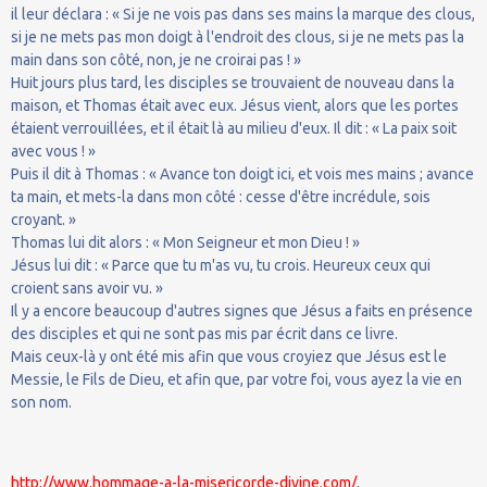
il leur déclara : « Si je ne vois pas dans ses mains la marque des clous,
si je ne mets pas mon doigt à l'endroit des clous, si je ne mets pas la
main dans son côté, non, je ne croirai pas ! »
Huit jours plus tard, les disciples se trouvaient de nouveau dans la
maison, et Thomas était avec eux. Jésus vient, alors que les portes
étaient verrouillées, et il était là au milieu d'eux. Il dit : « La paix soit
avec vous ! »
Puis il dit à Thomas : « Avance ton doigt ici, et vois mes mains ; avance
ta main, et mets-la dans mon côté : cesse d'être incrédule, sois
croyant. »
Thomas lui dit alors : « Mon Seigneur et mon Dieu ! »
Jésus lui dit : « Parce que tu m'as vu, tu crois. Heureux ceux qui
croient sans avoir vu. »
Il y a encore beaucoup d'autres signes que Jésus a faits en présence
des disciples et qui ne sont pas mis par écrit dans ce livre.
Mais ceux-là y ont été mis afin que vous croyiez que Jésus est le
Messie, le Fils de Dieu, et afin que, par votre foi, vous ayez la vie en
son nom.
http://www.hommage-a-la-misericorde-divine.com/
.