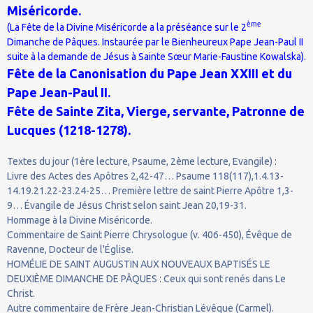
Miséricorde.
ème
(La Fête de la Divine Miséricorde a la préséance sur le 2
Dimanche de Pâques. Instaurée par le Bienheureux Pape Jean-Paul II
suite à la demande de Jésus à Sainte Sœur Marie-Faustine Kowalska).
Fête de la Canonisation du Pape Jean XXIII et du
Pape Jean-Paul II.
Fête de Sainte Zita, Vierge, servante, Patronne de
Lucques (1218-1278).
Textes du jour (1ère lecture, Psaume, 2ème lecture, Evangile) :
Livre des Actes des Apôtres 2,42-47… Psaume 118(117),1.4.13-
14.19.21.22-23.24-25… Première lettre de saint Pierre Apôtre 1,3-
9… Évangile de Jésus Christ selon saint Jean 20,19-31.
Hommage à la Divine Miséricorde.
Commentaire de Saint Pierre Chrysologue (v. 406-450), Évêque de
Ravenne, Docteur de l'Église.
HOMÉLIE DE SAINT AUGUSTIN AUX NOUVEAUX BAPTISÉS LE
DEUXIÈME DIMANCHE DE PÂQUES : Ceux qui sont renés dans Le
Christ.
Autre commentaire de Frère Jean-Christian Lévêque (Carmel).