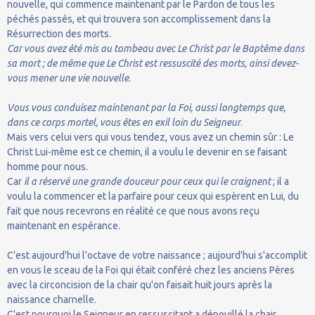
nouvelle, qui commence maintenant par le Pardon de tous les
péchés passés, et qui trouvera son accomplissement dans la
Résurrection des morts.
Car vous avez été mis au tombeau avec Le Christ par le Baptême dans
sa mort ; de même que Le Christ est ressuscité des morts, ainsi devez-
vous mener une vie nouvelle
.
Vous vous conduisez maintenant par la Foi, aussi longtemps que,
dans ce corps mortel, vous êtes en exil loin du Seigneur
.
Mais vers celui vers qui vous tendez, vous avez un chemin sûr : Le
Christ Lui-même est ce chemin, il a voulu le devenir en se faisant
homme pour nous.
Car
il a réservé une grande douceur pour ceux qui le craignent
; il a
voulu la commencer et la parfaire pour ceux qui espèrent en Lui, du
fait que nous recevrons en réalité ce que nous avons reçu
maintenant en espérance.
C'est aujourd'hui l'octave de votre naissance ; aujourd'hui s'accomplit
en vous le sceau de la Foi qui était conféré chez les anciens Pères
avec la circoncision de la chair qu'on faisait huit jours après la
naissance charnelle.
C'est pourquoi le Seigneur en ressuscitant a dépouillé la chair