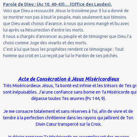
Parole de Dieu : (Ac 10, 40-43)… (Office des Laudes).
Voici que Dieu a ressuscité Jésus le troisième jour. Il lui a donné de
se montrer non pas à tout le peuple, mais seulement aux témoins
que Dieu avait choisis d’avance, à nous qui avons mangé et bu avec
lui après sa Résurrection d’entre les morts.
Il nous a chargés d’annoncer au peuple et de témoigner que Dieu l’a
choisi comme Juge des vivants et des morts.
C’est à lui que tous les prophètes rendent ce témoignage : Tout
homme qui croit en Lui reçoit par lui le Pardon de ses péchés.
Acte de Consécration à Jésus Miséricordieux
Très Miséricordieux Jésus, Ta bonté est infinie et les trésors de Tes g
sont inépuisables. J'ai une confiance sans borne en Ta Miséricorde qu
dépasse toutes Tes œuvres (Ps 144, 9).
Je me consacre totalement et sans réserves à Toi, afin de vivre et de
tendre à la perfection chrétienne dans les rayons qui jaillirent de Ton
Divin Cœur transpercé sur la Croix.
Je désire propager Ta Miséricorde en accomplissant des œuvres