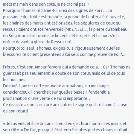
mets ma main dans son côté, je ne croirai pas. »
Pourquoi Thomas réclame-t-il ainsi des signes de Foi ?… La
puissance du diable est tombée, la prison de l’enfer a été ouverte,
les chaînes des morts ont été brisées, les sépulcres de ceux qui
ressuscitaient ont été renversés (Mt 27,52)…, la pierre du tombeau
du Seigneur a été roulée, le linceul a été rejeté, et la mort s’est
enfuie devant la gloire du Ressuscité…
Pourquoi toi seul, Thomas, exiges-tu si rigoureusement que les
blessures te soient présentées à toi seul comme preuve de Foi ?...
Frères, c’est son Amour fervent qui a demandé cela… Car Thomas ne
guérissait pas seulement le doute de son cœur, mais celui de tous
les hommes.
Destiné à porter cette nouvelle aux nations, en messager
consciencieux il cherchait sur quelles bases il fonderait la
proclamation d’une vérité de Foi si importante…
Ce disciple a donc procuré aux autres le signe qu’il réclame à cause
de son retard.
« Jésus vint, et il se tint au milieu d’eux, et leur montra ses mains et
son côté. » De fait, puisqu’il était entré toutes portes closes et était