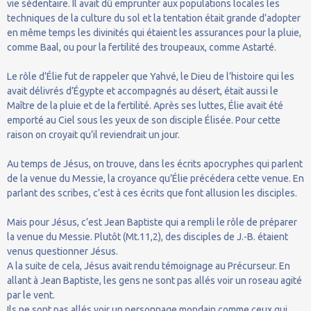
vie sédentaire. Il avait dû emprunter aux populations locales les
techniques de la culture du sol et la tentation était grande d’adopter
en même temps les divinités qui étaient les assurances pour la pluie,
comme Baal, ou pour la fertilité des troupeaux, comme Astarté.
Le rôle d’Élie fut de rappeler que Yahvé, le Dieu de l’histoire qui les
avait délivrés d’Égypte et accompagnés au désert, était aussi le
Maître de la pluie et de la fertilité. Après ses luttes, Élie avait été
emporté au Ciel sous les yeux de son disciple Élisée. Pour cette
raison on croyait qu’il reviendrait un jour.
Au temps de Jésus, on trouve, dans les écrits apocryphes qui parlent
de la venue du Messie, la croyance qu’Élie précédera cette venue. En
parlant des scribes, c’est à ces écrits que font allusion les disciples.
Mais pour Jésus, c’est Jean Baptiste qui a rempli le rôle de préparer
la venue du Messie. Plutôt (Mt.11,2), des disciples de J.-B. étaient
venus questionner Jésus.
A la suite de cela, Jésus avait rendu témoignage au Précurseur. En
allant à Jean Baptiste, les gens ne sont pas allés voir un roseau agité
par le vent.
Ils ne sont pas allés voir un personnage mondain comme ceux qui