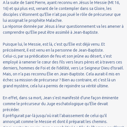
A la suite de Saint Pierre, ayant reconnu en Jésus le Messie (Mt 16,
16) et qui plus est, venant de le contempler dans sa Gloire, les
disciples s’étonnent qu’Élie n’ait pas joué le rôle de précurseur que
lui assignait le prophète Malachie.
La réponse donnée par Jésus à leur questionnement va les amener à
comprendre qu’Élie peut être assimilé à Jean-Baptiste.
Puisque lui, le Messie, est là, c’est qu’Élie est déjà venu. Et
précisément, il est venu en la personne de Jean-Baptiste.
Celui-ci, par sa prédication de feu et son jeûne au désert, s’est
employé à ramener le cœur des fils vers leurs pères et à travers ces
derniers, hommes de Foi et de fidélité, vers Le Seigneur Dieu d’Israël.
Mais, on n’a pas reconnu Élie en Jean-Baptiste. Cela aurait-il mis en
échec sa mission de précurseur ? Bien au contraire, et c’est là un
grand mystère, cela lui a permis de rejoindre sa vérité ultime.
En effet, dans sa mort, Jean s’est manifesté d’une façon éminente
comme le précurseur du Juge eschatologique qu’Élie devait
précéder.
Il préfigurait par-là jusqu’où irait l’abaissement de celui qu’il
annonçait comme le Messie et dont il préparait les chemins.