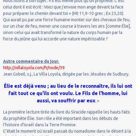
Nous lisons à son sujet : « Il est même plus qu'un prophète. C'est
celui dont il est écrit : Voici que j'envoie mon ange devant ta face
pour préparer le chemin devant toi » (Mt 11,9-10 grec ; Ex 23,20).
Qui aurait pu par une force humaine monter sur des chevaux de feu,
sur un char de feu, mener une course à travers les airs [comme Élie],
sinon celui qui avait transformé la nature du corps humain par la
force du jeûne qui lui accorde une nature impérissable ?
Autre commentaire du jour.
http://villaloyola.com/fr/node/39
Jean Gobeil, s.j., La Villa Loyola, dirigée par les Jésuites de Sudbury.
Élie est déjà venu ; au lieu de le reconnaître, ils lui ont
fait tout ce qu'ils ont voulu. Le Fils de l'homme, lui
aussi, va souffrir par eux
. »
La première lecture tirée du livre du Siracide rappelle les hauts faits
du prophète Élie. Son rôle a été important dans les débuts de
l’histoire d’Israël dans la Terre Promise.
C’était le moment où Israël passait du nomadisme dans le désert à la