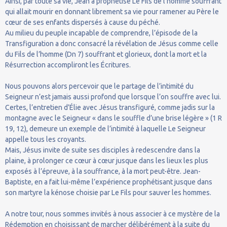
Ainsi, par toute sa vie, Jean a prophétisé Le Fils de l’homme souffrant
qui allait mourir en donnant librement sa vie pour ramener au Père le
cœur de ses enfants dispersés à cause du péché.
Au milieu du peuple incapable de comprendre, l’épisode de la
Transfiguration a donc consacré la révélation de Jésus comme celle
du Fils de l’homme (Dn 7) souffrant et glorieux, dont la mort et la
Résurrection accompliront les Écritures.
Nous pouvons alors percevoir que le partage de l’intimité du
Seigneur n’est jamais aussi profond que lorsque l’on souffre avec lui.
Certes, l’entretien d’Élie avec Jésus transfiguré, comme jadis sur la
montagne avec le Seigneur « dans le souffle d’une brise légère » (1 R
19, 12), demeure un exemple de l’intimité à laquelle Le Seigneur
appelle tous les croyants.
Mais, Jésus invite de suite ses disciples à redescendre dans la
plaine, à prolonger ce cœur à cœur jusque dans les lieux les plus
exposés à l’épreuve, à la souffrance, à la mort peut-être. Jean-
Baptiste, en a fait lui-même l’expérience prophétisant jusque dans
son martyre la kénose choisie par Le Fils pour sauver les hommes.
A notre tour, nous sommes invités à nous associer à ce mystère de la
Rédemption en choisissant de marcher délibérément à la suite du