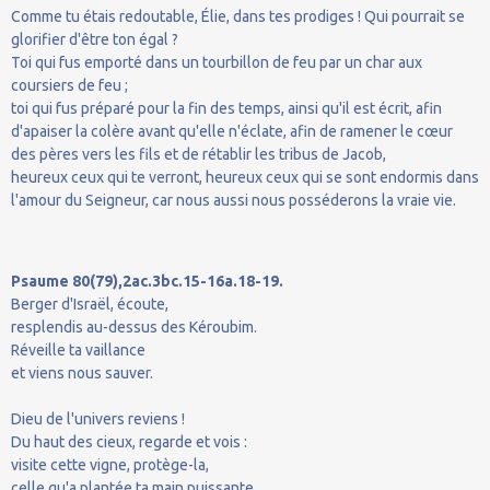
Comme tu étais redoutable, Élie, dans tes prodiges ! Qui pourrait se
glorifier d'être ton égal ?
Toi qui fus emporté dans un tourbillon de feu par un char aux
coursiers de feu ;
toi qui fus préparé pour la fin des temps, ainsi qu'il est écrit, afin
d'apaiser la colère avant qu'elle n'éclate, afin de ramener le cœur
des pères vers les fils et de rétablir les tribus de Jacob,
heureux ceux qui te verront, heureux ceux qui se sont endormis dans
l'amour du Seigneur, car nous aussi nous posséderons la vraie vie.
Psaume 80(79),2ac.3bc.15-16a.18-19.
Berger d'Israël, écoute,
resplendis au-dessus des Kéroubim.
Réveille ta vaillance
et viens nous sauver.
Dieu de l'univers reviens !
Du haut des cieux, regarde et vois :
visite cette vigne, protège-la,
celle qu'a plantée ta main puissante.