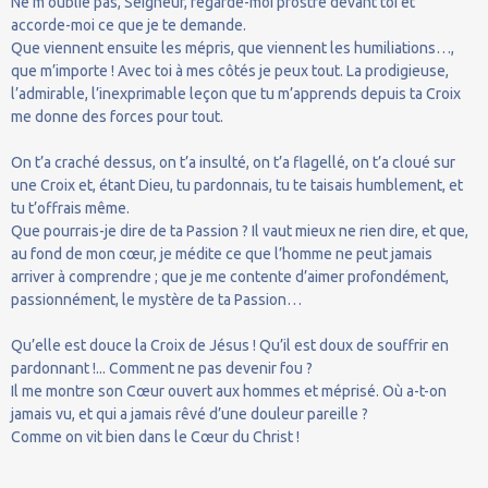
Ne m’oublie pas, Seigneur, regarde-moi prostré devant toi et
accorde-moi ce que je te demande.
Que viennent ensuite les mépris, que viennent les humiliations…,
que m’importe ! Avec toi à mes côtés je peux tout. La prodigieuse,
l’admirable, l’inexprimable leçon que tu m’apprends depuis ta Croix
me donne des forces pour tout.
On t’a craché dessus, on t’a insulté, on t’a flagellé, on t’a cloué sur
une Croix et, étant Dieu, tu pardonnais, tu te taisais humblement, et
tu t’offrais même.
Que pourrais-je dire de ta Passion ? Il vaut mieux ne rien dire, et que,
au fond de mon cœur, je médite ce que l’homme ne peut jamais
arriver à comprendre ; que je me contente d’aimer profondément,
passionnément, le mystère de ta Passion…
Qu’elle est douce la Croix de Jésus ! Qu’il est doux de souffrir en
pardonnant !... Comment ne pas devenir fou ?
Il me montre son Cœur ouvert aux hommes et méprisé. Où a-t-on
jamais vu, et qui a jamais rêvé d’une douleur pareille ?
Comme on vit bien dans le Cœur du Christ !