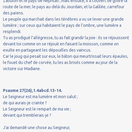
Zabulon et le pays de Nephtali ; mais ensuite, il a couvert de gloire la
route de la mer, le pays au-delà du Jourdain, et la Galilée, carrefour
des païens.
Le peuple qui marchait dans les ténèbres a vu se lever une grande
lumière ; sur ceux qui habitaient le pays de l'ombre, une lumière a
resplendi.
Tu as prodigué l'allégresse, tu as fait grandir la joie : ils se réjouissent
devant toi comme on se réjouit en faisant la moisson, comme on
exulte en partageant les dépouilles des vaincus.
Car le joug qui pesait sur eux, le bâton qui meurtrissait leurs épaules,
le fouet du chef de corvée, tu les as brisés comme au jour de la
victoire sur Madiane.
Psaume 27(26),1.4abcd.13-14.
Le Seigneur est ma lumière et mon salut ;
de qui aurais-je crainte ?
Le Seigneur est le rempart de ma vie ;
devant qui tremblerais-je ?
J'ai demandé une chose au Seigneur,