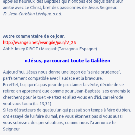
appelés heureux, des Baptisés qui n’ont pas été déçus dans leur
amitié avec Le Christ, bref des passionnés de Jésus Seigneur.
Fr. Jean-Christian Lévêque, o.c.d.
Autre commentaire de ce jour.
http://evangeli.net/evangile/jour/IV_25
Abbé Josep RIBOT i Margarit (Tarragona, Espagne).
«Jésus, parcourant toute la Galilée»
Aujourd'hui, Jésus nous donne une leçon de "sainte prudence",
parfaitement compatible avec l'audace et la bravoure.
En effet, Lui, qui n'a pas peur de proclamer la vérité, décide de se
retirer, en apprenant que comme pour Jean-Baptiste, ses ennemis le
cherchent pour le tuer: «Partez et allez-vous en d'ici, car Hérode
veut vous tuer» (Lc 13,31)
Si les détracteurs de quelqu'un qui passait son temps à faire du bien,
ont essayé de lui faire du mal, ne vous étonnez pas si vous aussi
vous subissez des persécutions, comme nous l'a annoncé le
Seigneur.