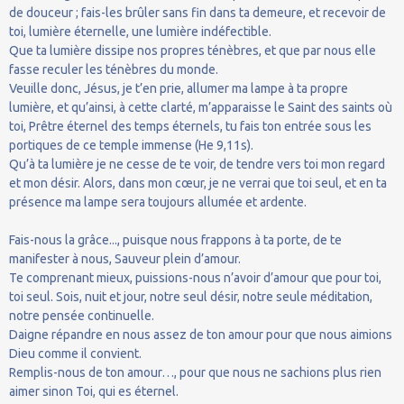
de douceur ; fais-les brûler sans fin dans ta demeure, et recevoir de
toi, lumière éternelle, une lumière indéfectible.
Que ta lumière dissipe nos propres ténèbres, et que par nous elle
fasse reculer les ténèbres du monde.
Veuille donc, Jésus, je t’en prie, allumer ma lampe à ta propre
lumière, et qu’ainsi, à cette clarté, m’apparaisse le Saint des saints où
toi, Prêtre éternel des temps éternels, tu fais ton entrée sous les
portiques de ce temple immense (He 9,11s).
Qu’à ta lumière je ne cesse de te voir, de tendre vers toi mon regard
et mon désir. Alors, dans mon cœur, je ne verrai que toi seul, et en ta
présence ma lampe sera toujours allumée et ardente.
Fais-nous la grâce..., puisque nous frappons à ta porte, de te
manifester à nous, Sauveur plein d’amour.
Te comprenant mieux, puissions-nous n’avoir d’amour que pour toi,
toi seul. Sois, nuit et jour, notre seul désir, notre seule méditation,
notre pensée continuelle.
Daigne répandre en nous assez de ton amour pour que nous aimions
Dieu comme il convient.
Remplis-nous de ton amour…, pour que nous ne sachions plus rien
aimer sinon Toi, qui es éternel.