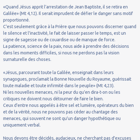
«Quand Jésus apprit l'arrestation de Jean Baptiste, il se retira en
Galilée» (Mt 4,12). Il serait imprudent de défier le danger sans motif
proportionné.
C'est seulement grâce à la Prière que nous pouvons discerner quand
le silence et l'inactivité, le fait de laisser passer le temps, est un
signe de sagesse ou de couardise ou de manque de force.
La patience, science de la paix, nous aide à prendre des décisions
dans les moments difficiles, si nous ne perdons pas la vision
surnaturelle des choses.
«Jésus, parcourant toute la Galilée, enseignait dans leurs
synagogues, proclamait la Bonne Nouvelle du Royaume, guérissait
toute maladie et toute infirmité dans le peuple» (Mt 4,23).
Ni les nouvelles menaces, ni la peur du qu'en dira-t-on ou les
critiques ne doivent nous détourner de faire le bien.
Ceux d'entre nous appelés à être sel et lumière, opérateurs du bien
et de la vérité, nous ne pouvons pas céder au chantage des
menaces, qui souvent ne sont qu'un danger hypothétique ou
uniquement verbal.
Nous devons être décidés, audacieux, ne cherchant pas d'excuses