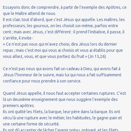
Essayons donc de comprendre, à partir de l’exemple des Apôtres, ce
que le Maître attend de nous.
Il est clair, tout d’abord, que c’est Jésus qui appelle. Les maîtres, les
professeurs, les gourous, on les choisit soi-même, parfois entre
cent ; mais avec Jésus, c’est différent : il prend l’initiative, il passe, il
s’arrête, il invite :
« Ce n’est pas vous qui m’avez choisi, dira Jésus lors du dernier
repas ; mais c’est moi qui vous ai choisis et vous ai établis pour que
vous alliez, vous, et que vous portiez du fruit » (Jn 15,26).
Ce n’est pas nous qui avons fait un cadeau à Dieu, qui avons fait à
Jésus l’honneur de le suivre, mais lui qui nous a fait suffisamment
confiance pour nous prendre à son service.
Quand Jésus appelle, il nous faut accepter certaines ruptures. C’est
là un deuxième enseignement que nous suggère l’exemple des
premiers apôtres.
Ils ont quitté les filets, la barque, leur père dans la barque. Ils ont
vécu là une rupture avec le métier, les habitudes, le gagne-pain et
une certaine forme de sécurité.
Ils ont dû accepter de lâcher l’avenir prévu, préparé, et les filets