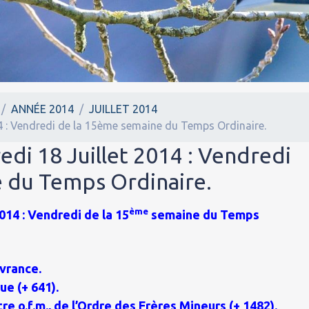
ANNÉE 2014
JUILLET 2014
14 : Vendredi de la 15ème semaine du Temps Ordinaire.
edi 18 Juillet 2014 : Vendredi
 du Temps Ordinaire.
ème
014 : Vendredi de la 15
semaine du Temps
vrance.
ue (+ 641).
re o.f.m., de l’Ordre des Frères Mineurs (+ 1482).