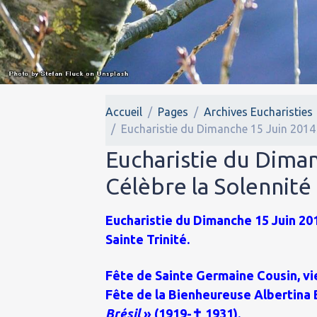
Accueil
Pages
Archives Eucharisties
Eucharistie du Dimanche 15 Juin 2014 : 
Eucharistie du Diman
Célèbre la Solennité 
Eucharistie du Dimanche 15 Juin 2014
Sainte Trinité.
Fête de Sainte Germaine Cousin, vi
Fête de la Bienheureuse Albertina 
Brésil
» (1919-✝ 1931).