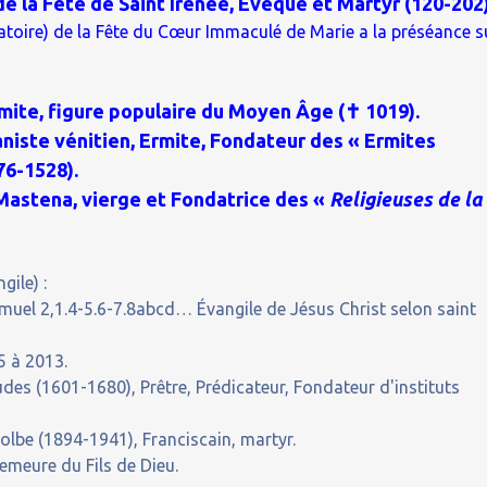
de la Fête de Saint Irénée, Évêque et Martyr (120-202)
gatoire) de la Fête du Cœur Immaculé de Marie a la préséance s
rmite, figure populaire du Moyen Âge (✝ 1019).
aniste vénitien, Ermite, Fondateur des « Ermites
76-1528).
Mastena, vierge et Fondatrice des «
Religieuses de la
gile) :
amuel 2,1.4-5.6-7.8abcd… Évangile de Jésus Christ selon saint
5 à 2013.
des (1601-1680), Prêtre, Prédicateur, Fondateur d'instituts
lbe (1894-1941), Franciscain, martyr.
emeure du Fils de Dieu.