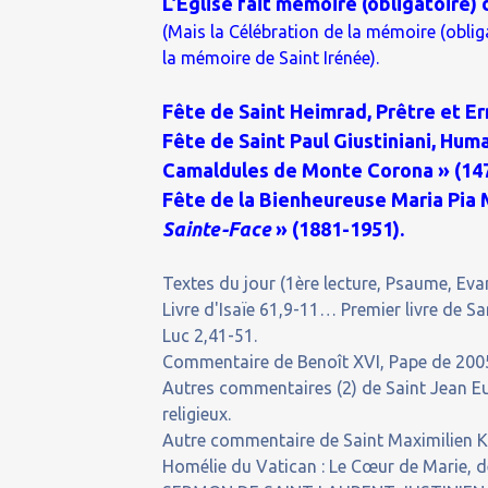
L’Église fait mémoire (obligatoire) 
(Mais la Célébration de la mémoire (obli
la mémoire de Saint Irénée).
Fête de Saint Heimrad, Prêtre et E
Fête de Saint Paul Giustiniani, Hum
Camaldules de Monte Corona » (14
Fête de la Bienheureuse Maria Pia 
Sainte-Face
» (1881-1951).
Textes du jour (1ère lecture, Psaume, Evan
Livre d'Isaïe 61,9-11… Premier livre de S
Luc 2,41-51.
Commentaire de Benoît XVI, Pape de 200
Autres commentaires (2) de Saint Jean Eu
religieux.
Autre commentaire de Saint Maximilien Ko
Homélie du Vatican : Le Cœur de Marie, d