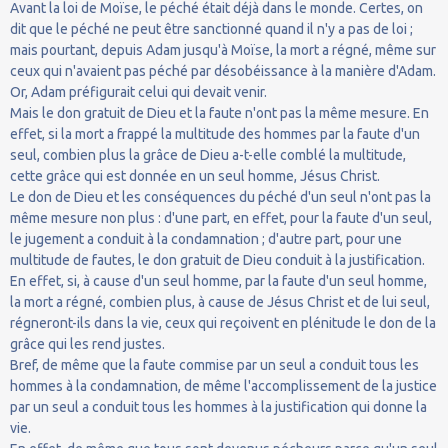
Avant la loi de Moïse, le péché était déjà dans le monde. Certes, on
dit que le péché ne peut être sanctionné quand il n'y a pas de loi ;
mais pourtant, depuis Adam jusqu'à Moïse, la mort a régné, même sur
ceux qui n'avaient pas péché par désobéissance à la manière d'Adam.
Or, Adam préfigurait celui qui devait venir.
Mais le don gratuit de Dieu et la faute n'ont pas la même mesure. En
effet, si la mort a frappé la multitude des hommes par la faute d'un
seul, combien plus la grâce de Dieu a-t-elle comblé la multitude,
cette grâce qui est donnée en un seul homme, Jésus Christ.
Le don de Dieu et les conséquences du péché d'un seul n'ont pas la
même mesure non plus : d'une part, en effet, pour la faute d'un seul,
le jugement a conduit à la condamnation ; d'autre part, pour une
multitude de fautes, le don gratuit de Dieu conduit à la justification.
En effet, si, à cause d'un seul homme, par la faute d'un seul homme,
la mort a régné, combien plus, à cause de Jésus Christ et de lui seul,
régneront-ils dans la vie, ceux qui reçoivent en plénitude le don de la
grâce qui les rend justes.
Bref, de même que la faute commise par un seul a conduit tous les
hommes à la condamnation, de même l'accomplissement de la justice
par un seul a conduit tous les hommes à la justification qui donne la
vie.