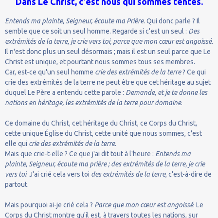
Dans Le Christ, c'est nous qui sommes tentés.
Entends ma plainte, Seigneur, écoute ma Prière
. Qui donc parle ? Il
semble que ce soit un seul homme. Regarde si c'est un seul :
Des
extrémités de la terre, je crie vers toi, parce que mon cœur est angoissé
.
Il n'est donc plus un seul désormais ; mais il est un seul parce que Le
Christ est unique, et pourtant nous sommes tous ses membres.
Car, est-ce qu'un seul homme
crie des extrémités de la terre
? Ce qui
crie des extrémités de la terre ne peut être que cet héritage au sujet
duquel Le Père a entendu cette parole :
Demande, et je te donne les
nations en héritage, les extrémités de la terre pour domaine
.
Ce domaine du Christ, cet héritage du Christ, ce Corps du Christ,
cette unique Église du Christ, cette unité que nous sommes, c'est
elle qui
crie des extrémités de la terre
.
Mais que crie-t-elle ? Ce que j'ai dit tout à l'heure :
Entends ma
plainte, Seigneur, écoute ma prière ; des extrémités de la terre, je crie
vers toi
. J'ai crié cela vers toi
des extrémités de la terre
, c'est-à-dire de
partout.
Mais pourquoi ai-je crié cela ?
Parce que mon cœur est angoissé
. Le
Corps du Christ montre qu'il est, à travers toutes les nations, sur