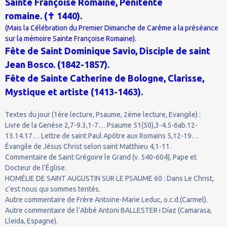
Sainte Françoise Romaine, Pénitente
romaine. (✝ 1440).
(Mais la Célébration du Premier Dimanche de Carême a la préséance
sur la mémoire Sainte Françoise Romaine).
Fête de Saint Dominique Savio, Disciple de saint
Jean Bosco. (1842-1857).
Fête de Sainte Catherine de Bologne, Clarisse,
Mystique et artiste (1413-1463).
Textes du jour (1ère lecture, Psaume, 2ème lecture, Evangile) :
Livre de la Genèse 2,7-9.3,1-7… Psaume 51(50),3-4.5-6ab.12-
13.14.17… Lettre de saint Paul Apôtre aux Romains 5,12-19…
Évangile de Jésus Christ selon saint Matthieu 4,1-11.
Commentaire de Saint Grégoire le Grand (v. 540-604), Pape et
Docteur de l'Église.
HOMÉLIE DE SAINT AUGUSTIN SUR LE PSAUME 60 : Dans Le Christ,
c'est nous qui sommes tentés.
Autre commentaire de Frère Antoine-Marie Leduc, o.c.d.(Carmel).
Autre commentaire de l’Abbé Antoni BALLESTER i Díaz (Camarasa,
Lleida, Espagne).