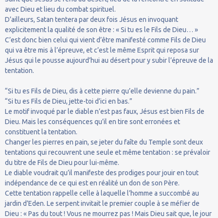
avec Dieu et lieu du combat spirituel.
D’ailleurs, Satan tentera par deux fois Jésus en invoquant
explicitement la qualité de son être : « Si tu es le Fils de Dieu… »
C’est donc bien celui qui vient d’être manifesté comme Fils de Dieu
qui va être mis à l’épreuve, et c’est le même Esprit qui reposa sur
Jésus qui le pousse aujourd’hui au désert pour y subir l’épreuve de la
tentation.
“Si tu es Fils de Dieu, dis à cette pierre qu’elle devienne du pain.”
“Si tu es Fils de Dieu, jette-toi d’ici en bas.”
Le motif invoqué par le diable n’est pas faux, Jésus est bien Fils de
Dieu. Mais les conséquences qu’il en tire sont erronées et
constituent la tentation.
Changer les pierres en pain, se jeter du faîte du Temple sont deux
tentations qui recouvrent une seule et même tentation : se prévaloir
du titre de Fils de Dieu pour lui-même.
Le diable voudrait qu’il manifeste des prodiges pour jouir en tout
indépendance de ce qui est en réalité un don de son Père.
Cette tentation rappelle celle à laquelle l’homme a succombé au
jardin d’Eden. Le serpent invitait le premier couple à se méfier de
Dieu : « Pas du tout ! Vous ne mourrez pas ! Mais Dieu sait que, le jour