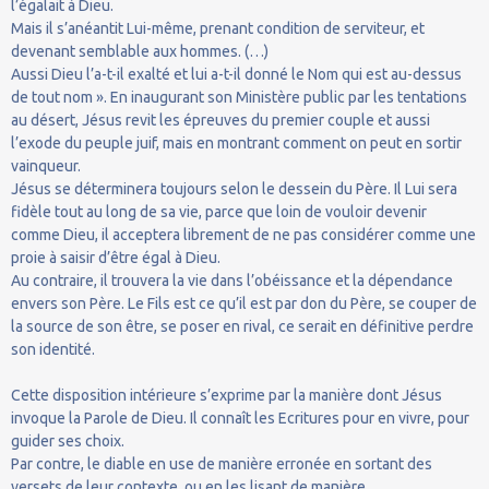
l’égalait à Dieu.
Mais il s’anéantit Lui-même, prenant condition de serviteur, et
devenant semblable aux hommes. (…)
Aussi Dieu l’a-t-il exalté et lui a-t-il donné le Nom qui est au-dessus
de tout nom ». En inaugurant son Ministère public par les tentations
au désert, Jésus revit les épreuves du premier couple et aussi
l’exode du peuple juif, mais en montrant comment on peut en sortir
vainqueur.
Jésus se déterminera toujours selon le dessein du Père. Il Lui sera
fidèle tout au long de sa vie, parce que loin de vouloir devenir
comme Dieu, il acceptera librement de ne pas considérer comme une
proie à saisir d’être égal à Dieu.
Au contraire, il trouvera la vie dans l’obéissance et la dépendance
envers son Père. Le Fils est ce qu’il est par don du Père, se couper de
la source de son être, se poser en rival, ce serait en définitive perdre
son identité.
Cette disposition intérieure s’exprime par la manière dont Jésus
invoque la Parole de Dieu. Il connaît les Ecritures pour en vivre, pour
guider ses choix.
Par contre, le diable en use de manière erronée en sortant des
versets de leur contexte, ou en les lisant de manière