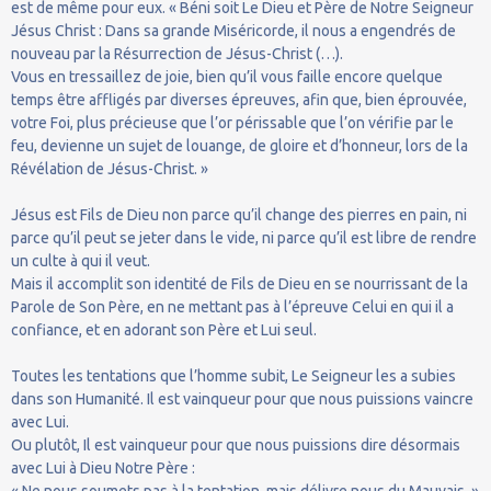
est de même pour eux. « Béni soit Le Dieu et Père de Notre Seigneur
Jésus Christ : Dans sa grande Miséricorde, il nous a engendrés de
nouveau par la Résurrection de Jésus-Christ (…).
Vous en tressaillez de joie, bien qu’il vous faille encore quelque
temps être affligés par diverses épreuves, afin que, bien éprouvée,
votre Foi, plus précieuse que l’or périssable que l’on vérifie par le
feu, devienne un sujet de louange, de gloire et d’honneur, lors de la
Révélation de Jésus-Christ. »
Jésus est Fils de Dieu non parce qu’il change des pierres en pain, ni
parce qu’il peut se jeter dans le vide, ni parce qu’il est libre de rendre
un culte à qui il veut.
Mais il accomplit son identité de Fils de Dieu en se nourrissant de la
Parole de Son Père, en ne mettant pas à l’épreuve Celui en qui il a
confiance, et en adorant son Père et Lui seul.
Toutes les tentations que l’homme subit, Le Seigneur les a subies
dans son Humanité. Il est vainqueur pour que nous puissions vaincre
avec Lui.
Ou plutôt, Il est vainqueur pour que nous puissions dire désormais
avec Lui à Dieu Notre Père :
« Ne nous soumets pas à la tentation, mais délivre nous du Mauvais. »