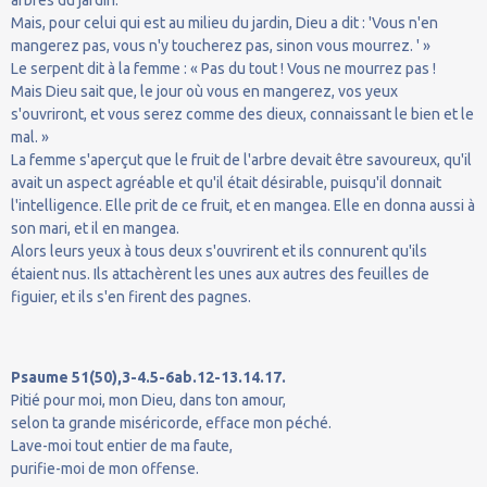
Mais, pour celui qui est au milieu du jardin, Dieu a dit : 'Vous n'en
mangerez pas, vous n'y toucherez pas, sinon vous mourrez. ' »
Le serpent dit à la femme : « Pas du tout ! Vous ne mourrez pas !
Mais Dieu sait que, le jour où vous en mangerez, vos yeux
s'ouvriront, et vous serez comme des dieux, connaissant le bien et le
mal. »
La femme s'aperçut que le fruit de l'arbre devait être savoureux, qu'il
avait un aspect agréable et qu'il était désirable, puisqu'il donnait
l'intelligence. Elle prit de ce fruit, et en mangea. Elle en donna aussi à
son mari, et il en mangea.
Alors leurs yeux à tous deux s'ouvrirent et ils connurent qu'ils
étaient nus. Ils attachèrent les unes aux autres des feuilles de
figuier, et ils s'en firent des pagnes.
Psaume 51(50),3-4.5-6ab.12-13.14.17.
Pitié pour moi, mon Dieu, dans ton amour,
selon ta grande miséricorde, efface mon péché.
Lave-moi tout entier de ma faute,
purifie-moi de mon offense.