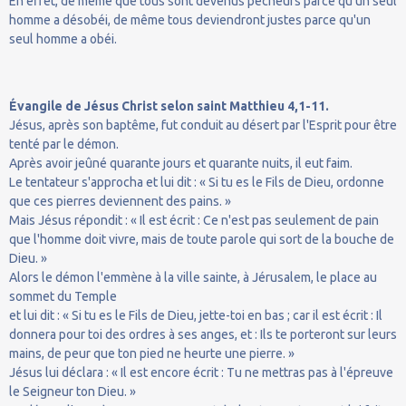
En effet, de même que tous sont devenus pécheurs parce qu'un seul
homme a désobéi, de même tous deviendront justes parce qu'un
seul homme a obéi.
Évangile de Jésus Christ selon saint Matthieu 4,1-11.
Jésus, après son baptême, fut conduit au désert par l'Esprit pour être
tenté par le démon.
Après avoir jeûné quarante jours et quarante nuits, il eut faim.
Le tentateur s'approcha et lui dit : « Si tu es le Fils de Dieu, ordonne
que ces pierres deviennent des pains. »
Mais Jésus répondit : « Il est écrit : Ce n'est pas seulement de pain
que l'homme doit vivre, mais de toute parole qui sort de la bouche de
Dieu. »
Alors le démon l'emmène à la ville sainte, à Jérusalem, le place au
sommet du Temple
et lui dit : « Si tu es le Fils de Dieu, jette-toi en bas ; car il est écrit : Il
donnera pour toi des ordres à ses anges, et : Ils te porteront sur leurs
mains, de peur que ton pied ne heurte une pierre. »
Jésus lui déclara : « Il est encore écrit : Tu ne mettras pas à l'épreuve
le Seigneur ton Dieu. »