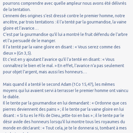
pourrons comprendre avec quelle ampleur nous avons été délivrés
de la tentation.
L’ennemi des origines s’est dressé contre le premier homme, notre
ancêtre, par trois tentations : il l’a tenté par la gourmandise, la vaine
gloire et l’avarice…
C’est par la gourmandise qu’il lui a montré le fruit défendu de l’arbre
et l’a persuadé de le manger.
Il l’a tenté par la vaine gloire en disant : « Vous serez comme des
dieux » (Gn 3,5).
Et c’est en y ajoutant l’avarice qu’il l’a tenté en disant : « Vous
connaîtrez le bien et le mal. » En effet, l’avarice n’a pas seulement
pour objet l’argent, mais aussi les honneurs…
Mais quand il a tenté le second Adam (1Co 15,47), les mêmes
moyens qui lui avaient servi à terrasser le premier homme ont vaincu
le diable.
Il le tente par la gourmandise en lui demandant : « Ordonne que ces
pierres deviennent des pains » ; il le tente par la vaine gloire en lui
disant : « Si tu es le Fils de Dieu, jette-toi en bas » ; il le tente par le
désir avide des honneurs lorsqu’il lui montre tous les royaumes du
monde en déclarant : « Tout cela, je te le donnerai si, tombant à mes