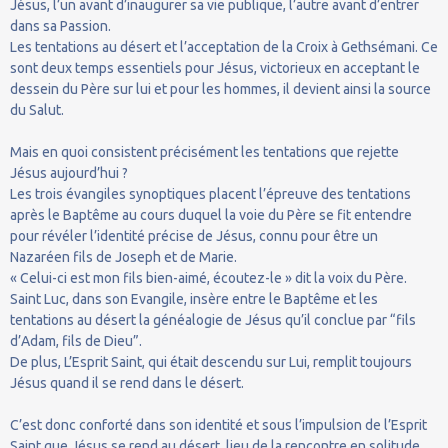
Jésus, l’un avant d’inaugurer sa vie publique, l’autre avant d’entrer
dans sa Passion.
Les tentations au désert et l’acceptation de la Croix à Gethsémani. Ce
sont deux temps essentiels pour Jésus, victorieux en acceptant le
dessein du Père sur lui et pour les hommes, il devient ainsi la source
du Salut.
Mais en quoi consistent précisément les tentations que rejette
Jésus aujourd’hui ?
Les trois évangiles synoptiques placent l’épreuve des tentations
après le Baptême au cours duquel la voie du Père se fit entendre
pour révéler l’identité précise de Jésus, connu pour être un
Nazaréen fils de Joseph et de Marie.
« Celui-ci est mon fils bien-aimé, écoutez-le » dit la voix du Père.
Saint Luc, dans son Evangile, insère entre le Baptême et les
tentations au désert la généalogie de Jésus qu’il conclue par “fils
d’Adam, fils de Dieu”.
De plus, L’Esprit Saint, qui était descendu sur Lui, remplit toujours
Jésus quand il se rend dans le désert.
C’est donc conforté dans son identité et sous l’impulsion de l’Esprit
Saint que Jésus se rend au désert, lieu de la rencontre en solitude