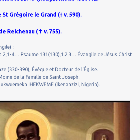
St Grégoire le Grand († v. 590).
de Reichenau (✝ v. 755).
gile) :
ens 2,1-4… Psaume 131(130),1.2.3… Évangile de Jésus Christ
e (330-390), Évêque et Docteur de l'Église.
oine de la Famille de Saint Joseph.
hukwuemeka IHEKWEME (Ikenanzizi, Nigeria).