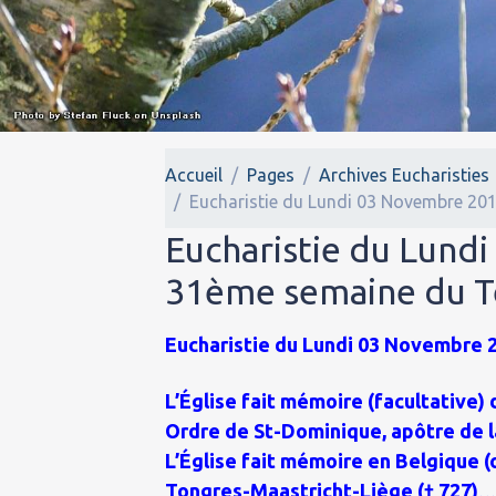
Accueil
Pages
Archives Eucharisties
Eucharistie du Lundi 03 Novembre 201
Eucharistie du Lundi
31ème semaine du T
Eucharistie du Lundi 03 Novembre 20
L’Église fait mémoire (facultative) 
Ordre de St-Dominique, apôtre de l
L’Église fait mémoire en Belgique (
Tongres-Maastricht-Liège († 727)