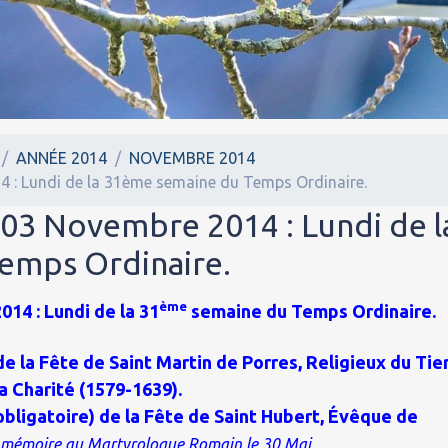
ANNÉE 2014
NOVEMBRE 2014
4 : Lundi de la 31ème semaine du Temps Ordinaire.
 03 Novembre 2014 : Lundi de l
emps Ordinaire.
ème
14 : Lundi de la 31
semaine du Temps Ordinaire.
de la Fête de Saint Martin de Porres, Religieux du Tie
a Charité (1579-1639).
obligatoire) de la Fête de Saint Hubert, Évêque de
…
mémoire au Martyrologue Romain le 30 Mai.