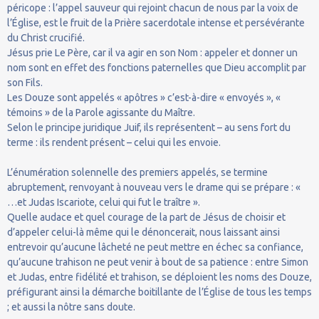
péricope : l’appel sauveur qui rejoint chacun de nous par la voix de
l’Église, est le fruit de la Prière sacerdotale intense et persévérante
du Christ crucifié.
Jésus prie Le Père, car il va agir en son Nom : appeler et donner un
nom sont en effet des fonctions paternelles que Dieu accomplit par
son Fils.
Les Douze sont appelés « apôtres » c’est-à-dire « envoyés », «
témoins » de la Parole agissante du Maître.
Selon le principe juridique Juif, ils représentent – au sens fort du
terme : ils rendent présent – celui qui les envoie.
L’énumération solennelle des premiers appelés, se termine
abruptement, renvoyant à nouveau vers le drame qui se prépare : «
…et Judas Iscariote, celui qui fut le traître ».
Quelle audace et quel courage de la part de Jésus de choisir et
d’appeler celui-là même qui le dénoncerait, nous laissant ainsi
entrevoir qu’aucune lâcheté ne peut mettre en échec sa confiance,
qu’aucune trahison ne peut venir à bout de sa patience : entre Simon
et Judas, entre fidélité et trahison, se déploient les noms des Douze,
préfigurant ainsi la démarche boitillante de l’Église de tous les temps
; et aussi la nôtre sans doute.