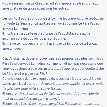
Notre Seigneur Jésus Christ, en effet, a appelé à ce très glorieux
apostolat ses disciples avant tous les autres.
Les saints disciples ont donc été comme
les colonnes et le soutien de
la Vérité
. Le Seigneur dit qu'il les a envoyés comme Le Père l'avait
envoyé Lui-même.
Il montre ainsi quelle est la dignité de l'apostolat et la gloire
incomparable du pouvoir qu'il leur a donné.
En même temps, semble-t-il, il fait entrevoir la route de la fonction
apostolique.
Car, s'il estimait devoir envoyer ainsi ses propres disciples comme Le
Père l'avait envoyé Lui-même, comment n'était-il pas nécessaire que
ceux-ci, destinés à être ses imitateurs, découvrent pour quelle tâche
Le Père avait envoyé son Fils ?
Celui-ci nous a donc expliqué de diverses manières le caractère de
sa mission. Il a dit un jour :
Je ne suis pas venu appeler les justes, mais
les pécheurs pour qu'ils se convertissent.
Et encore :
Je suis descendu du Ciel non pas pour faire ma volonté,
mais la volonté de celui qui m'a envoyé.
Et une autre fois :
Dieu n'a pas envoyé Son Fils dans le monde pour