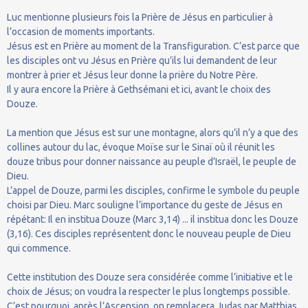
Luc mentionne plusieurs fois la Prière de Jésus en particulier à
l’occasion de moments importants.
Jésus est en Prière au moment de la Transfiguration. C’est parce que
les disciples ont vu Jésus en Prière qu’ils lui demandent de leur
montrer à prier et Jésus leur donne la prière du Notre Père.
Il y aura encore la Prière à Gethsémani et ici, avant le choix des
Douze.
La mention que Jésus est sur une montagne, alors qu’il n’y a que des
collines autour du lac, évoque Moïse sur le Sinaï où il réunit les
douze tribus pour donner naissance au peuple d’Israël, le peuple de
Dieu.
L’appel de Douze, parmi les disciples, confirme le symbole du peuple
choisi par Dieu. Marc souligne l’importance du geste de Jésus en
répétant: Il en institua Douze (Marc 3,14) ... il institua donc les Douze
(3,16). Ces disciples représentent donc le nouveau peuple de Dieu
qui commence.
Cette institution des Douze sera considérée comme l’initiative et le
choix de Jésus; on voudra la respecter le plus longtemps possible.
C’est pourquoi, après l’Ascension, on remplacera Judas par Matthias