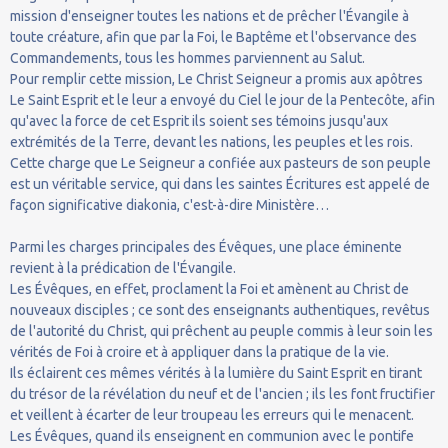
mission d'enseigner toutes les nations et de prêcher l'Évangile à
toute créature, afin que par la Foi, le Baptême et l'observance des
Commandements, tous les hommes parviennent au Salut.
Pour remplir cette mission, Le Christ Seigneur a promis aux apôtres
Le Saint Esprit et le leur a envoyé du Ciel le jour de la Pentecôte, afin
qu'avec la force de cet Esprit ils soient ses témoins jusqu'aux
extrémités de la Terre, devant les nations, les peuples et les rois.
Cette charge que Le Seigneur a confiée aux pasteurs de son peuple
est un véritable service, qui dans les saintes Écritures est appelé de
façon significative diakonia, c'est-à-dire Ministère…
Parmi les charges principales des Évêques, une place éminente
revient à la prédication de l'Évangile.
Les Évêques, en effet, proclament la Foi et amènent au Christ de
nouveaux disciples ; ce sont des enseignants authentiques, revêtus
de l'autorité du Christ, qui prêchent au peuple commis à leur soin les
vérités de Foi à croire et à appliquer dans la pratique de la vie.
Ils éclairent ces mêmes vérités à la lumière du Saint Esprit en tirant
du trésor de la révélation du neuf et de l'ancien ; ils les font fructifier
et veillent à écarter de leur troupeau les erreurs qui le menacent.
Les Évêques, quand ils enseignent en communion avec le pontife