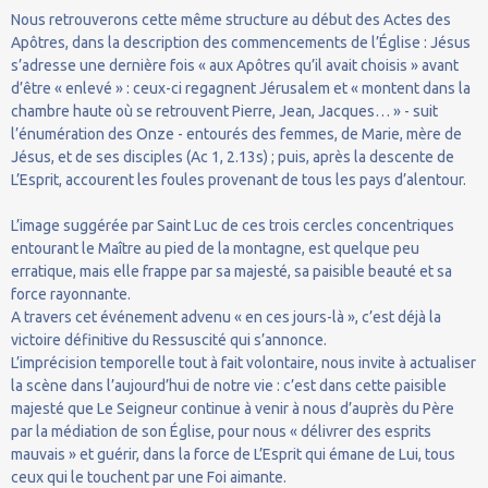
Nous retrouverons cette même structure au début des Actes des
Apôtres, dans la description des commencements de l’Église : Jésus
s’adresse une dernière fois « aux Apôtres qu’il avait choisis » avant
d’être « enlevé » : ceux-ci regagnent Jérusalem et « montent dans la
chambre haute où se retrouvent Pierre, Jean, Jacques… » - suit
l’énumération des Onze - entourés des femmes, de Marie, mère de
Jésus, et de ses disciples (Ac 1, 2.13s) ; puis, après la descente de
L’Esprit, accourent les foules provenant de tous les pays d’alentour.
L’image suggérée par Saint Luc de ces trois cercles concentriques
entourant le Maître au pied de la montagne, est quelque peu
erratique, mais elle frappe par sa majesté, sa paisible beauté et sa
force rayonnante.
A travers cet événement advenu « en ces jours-là », c’est déjà la
victoire définitive du Ressuscité qui s’annonce.
L’imprécision temporelle tout à fait volontaire, nous invite à actualiser
la scène dans l’aujourd’hui de notre vie : c’est dans cette paisible
majesté que Le Seigneur continue à venir à nous d’auprès du Père
par la médiation de son Église, pour nous « délivrer des esprits
mauvais » et guérir, dans la force de L’Esprit qui émane de Lui, tous
ceux qui le touchent par une Foi aimante.