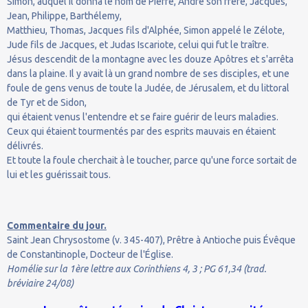
Simon, auquel il donna le nom de Pierre, André son frère, Jacques,
Jean, Philippe, Barthélemy,
Matthieu, Thomas, Jacques fils d'Alphée, Simon appelé le Zélote,
Jude fils de Jacques, et Judas Iscariote, celui qui fut le traître.
Jésus descendit de la montagne avec les douze Apôtres et s'arrêta
dans la plaine. Il y avait là un grand nombre de ses disciples, et une
foule de gens venus de toute la Judée, de Jérusalem, et du littoral
de Tyr et de Sidon,
qui étaient venus l'entendre et se faire guérir de leurs maladies.
Ceux qui étaient tourmentés par des esprits mauvais en étaient
délivrés.
Et toute la foule cherchait à le toucher, parce qu'une force sortait de
lui et les guérissait tous.
Commentaire du jour.
Saint Jean Chrysostome (v. 345-407), Prêtre à Antioche puis Évêque
de Constantinople, Docteur de l'Église.
Homélie sur la 1ère lettre aux Corinthiens 4, 3 ; PG 61,34 (trad.
bréviaire 24/08)