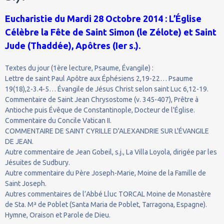
Eucharistie du Mardi 28 Octobre 2014 : L’Église
Célèbre la Fête de Saint Simon (le Zélote) et Saint
Jude (Thaddée), Apôtres (Ier s.).
Textes du jour (1ère lecture, Psaume, Évangile) :
Lettre de saint Paul Apôtre aux Éphésiens 2,19-22… Psaume
19(18),2-3.4-5… Évangile de Jésus Christ selon saint Luc 6,12-19.
Commentaire de Saint Jean Chrysostome (v. 345-407), Prêtre à
Antioche puis Évêque de Constantinople, Docteur de l'Église.
Commentaire du Concile Vatican II.
COMMENTAIRE DE SAINT CYRILLE D'ALEXANDRIE SUR L'ÉVANGILE
DE JEAN.
Autre commentaire de Jean Gobeil, s.j., La Villa Loyola, dirigée par les
Jésuites de Sudbury.
Autre commentaire du Père Joseph-Marie, Moine de la Famille de
Saint Joseph.
Autres commentaires de l’Abbé Lluc TORCAL Moine de Monastère
de Sta. Mª de Poblet (Santa Maria de Poblet, Tarragona, Espagne).
Hymne, Oraison et Parole de Dieu.