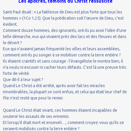
Les apôtres, témoins du Christ ressuscité
Saint Paul disait : « La faiblesse de Dieu est plus forte que tous les
hommes » (1Co 1,25). Que la prédication soit l'œuvre de Dieu, c'est
évident.
Comment douze hommes, des ignorants, ont-ils pu avoir l'idée d'une
telle démarche, eux qui vivaient près des lacs et des fleuves et dans
le désert ?
Eux qui n'avaient jamais fréquenté les villes et leurs assemblées,
comment ont-ils pu songer à se mobiliser contre la terre entière ?
Ils étaient craintifs et sans courage : l'évangéliste le montre bien, il
n'a voulu ni excuser ni cacher leurs défauts. C'est là une preuve très
forte de vérité.
Que dit-il à leur sujet ?
Quand Le Christ a été arrêté, après avoir fait les miracles
innombrables, la plupart se sont enfuis, et celui qui était leur chef de
file n'est resté que pour le renier.
Quand Le Christ était vivant, ces hommes étaient incapables de
soutenir les assauts de ses ennemis.
Et lorsqu'il était mort et enseveli…, comment croyez-vous qu'ils se
seraient mobilisés contre la terre entière ?