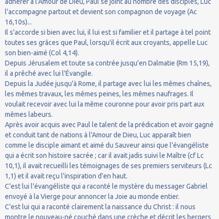
adhérer à l'Amour de Dieu, Paul se joint au nombre des disciples, Luc
l'accompagne partout et devient son compagnon de voyage (Ac
16,10s)...
Il s'accorde si bien avec lui, il lui est si familier et il partage à tel point
toutes ses grâces que Paul, lorsqu'il écrit aux croyants, appelle Luc
son bien-aimé (Col 4,14).
Depuis Jérusalem et toute sa contrée jusqu'en Dalmatie (Rm 15,19),
il a prêché avec lui l'Évangile.
Depuis la Judée jusqu'à Rome, il partage avec lui les mêmes chaînes,
les mêmes travaux, les mêmes peines, les mêmes naufrages. Il
voulait recevoir avec lui la même couronne pour avoir pris part aux
mêmes labeurs.
Après avoir acquis avec Paul le talent de la prédication et avoir gagné
et conduit tant de nations à l'Amour de Dieu, Luc apparaît bien
comme le disciple aimant et aimé du Sauveur ainsi que l'évangéliste
qui a écrit son histoire sacrée ; car il avait jadis suivi le Maître (cf Lc
10,1), il avait recueilli les témoignages de ses premiers serviteurs (Lc
1,1) et il avait reçu l'inspiration d'en haut.
C'est lui l'évangéliste qui a raconté le mystère du messager Gabriel
envoyé à la Vierge pour annoncer la Joie au monde entier.
C'est lui qui a raconté clairement la naissance du Christ : il nous
montre le nouveau-né couché dans une crèche et décrit les bergers