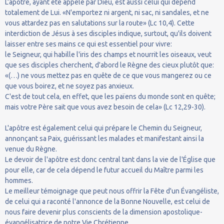
L’apôtre, ayant été appelé par Dieu, est aussi celui qui dépend
totalement de Lui. «N'emportez ni argent, ni sac, ni sandales, et ne
vous attardez pas en salutations sur la route» (Lc 10,4). Cette
interdiction de Jésus à ses disciples indique, surtout, qu'ils doivent
laisser entre ses mains ce qui est essentiel pour vivre:
le Seigneur, qui habille l'iris des champs et nourrit les oiseaux, veut
que ses disciples cherchent, d'abord le Règne des cieux plutôt que:
«(…) ne vous mettez pas en quête de ce que vous mangerez ou ce
que vous boirez, et ne soyez pas anxieux.
C'est de tout cela, en effet, que les païens du monde sont en quête;
mais votre Père sait que vous avez besoin de cela» (Lc 12,29-30).
L'apôtre est également celui qui prépare le Chemin du Seigneur,
annonçant sa Paix, guérissant les malades et manifestant ainsi la
venue du Règne.
Le devoir de l'apôtre est donc central tant dans la vie de l'Église que
pour elle, car de cela dépend le futur accueil du Maître parmi les
hommes.
Le meilleur témoignage que peut nous offrir la Fête d'un Évangéliste,
de celui qui a raconté l'annonce de la Bonne Nouvelle, est celui de
nous faire devenir plus conscients de la dimension apostolique-
évangélisatrice de notre Vie Chrétienne.