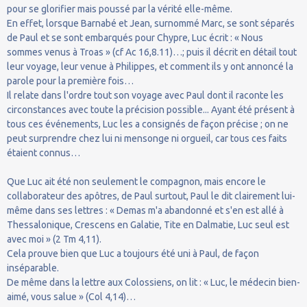
pour se glorifier mais poussé par la vérité elle-même.
En effet, lorsque Barnabé et Jean, surnommé Marc, se sont séparés
de Paul et se sont embarqués pour Chypre, Luc écrit : « Nous
sommes venus à Troas » (cf Ac 16,8.11)…; puis il décrit en détail tout
leur voyage, leur venue à Philippes, et comment ils y ont annoncé la
parole pour la première fois…
Il relate dans l'ordre tout son voyage avec Paul dont il raconte les
circonstances avec toute la précision possible... Ayant été présent à
tous ces événements, Luc les a consignés de façon précise ; on ne
peut surprendre chez lui ni mensonge ni orgueil, car tous ces faits
étaient connus…
Que Luc ait été non seulement le compagnon, mais encore le
collaborateur des apôtres, de Paul surtout, Paul le dit clairement lui-
même dans ses lettres : « Demas m'a abandonné et s'en est allé à
Thessalonique, Crescens en Galatie, Tite en Dalmatie, Luc seul est
avec moi » (2 Tm 4,11).
Cela prouve bien que Luc a toujours été uni à Paul, de façon
inséparable.
De même dans la lettre aux Colossiens, on lit : « Luc, le médecin bien-
aimé, vous salue » (Col 4,14)…