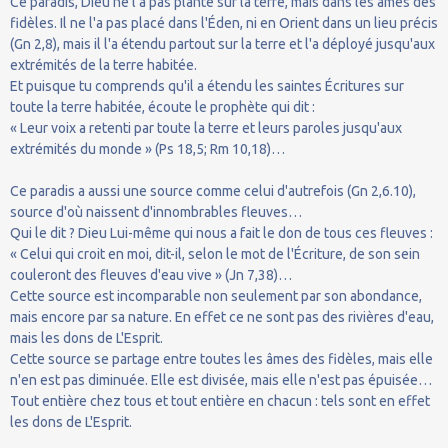
Ce paradis, Dieu ne l'a pas planté sur la terre, mais dans les âmes des
fidèles. Il ne l'a pas placé dans l'Éden, ni en Orient dans un lieu précis
(Gn 2,8), mais il l'a étendu partout sur la terre et l'a déployé jusqu'aux
extrémités de la terre habitée.
Et puisque tu comprends qu'il a étendu les saintes Écritures sur
toute la terre habitée, écoute le prophète qui dit :
« Leur voix a retenti par toute la terre et leurs paroles jusqu'aux
extrémités du monde » (Ps 18,5; Rm 10,18)…
Ce paradis a aussi une source comme celui d'autrefois (Gn 2,6.10),
source d'où naissent d'innombrables fleuves…
Qui le dit ? Dieu Lui-même qui nous a fait le don de tous ces fleuves :
« Celui qui croit en moi, dit-il, selon le mot de l'Écriture, de son sein
couleront des fleuves d'eau vive » (Jn 7,38)…
Cette source est incomparable non seulement par son abondance,
mais encore par sa nature. En effet ce ne sont pas des rivières d'eau,
mais les dons de L'Esprit.
Cette source se partage entre toutes les âmes des fidèles, mais elle
n'en est pas diminuée. Elle est divisée, mais elle n'est pas épuisée…
Tout entière chez tous et tout entière en chacun : tels sont en effet
les dons de L'Esprit.