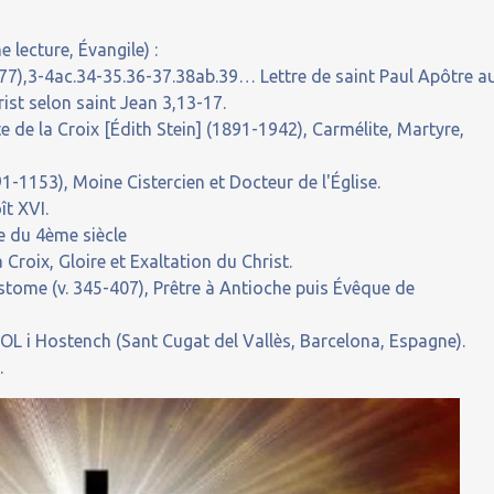
 lecture, Évangile) :
7),3-4ac.34-35.36-37.38ab.39… Lettre de saint Paul Apôtre a
ist selon saint Jean 3,13-17.
de la Croix [Édith Stein] (1891-1942), Carmélite, Martyre,
-1153), Moine Cistercien et Docteur de l'Église.
t XVI.
e du 4ème siècle
oix, Gloire et Exaltation du Christ.
tome (v. 345-407), Prêtre à Antioche puis Évêque de
L i Hostench (Sant Cugat del Vallès, Barcelona, Espagne).
.