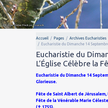
Accueil
Pages
Archives Eucharisties
Eucharistie du Dimanche 14 Septembre 2
Eucharistie du Dima
L’Église Célèbre la F
Eucharistie du Dimanche 14 Septembr
Glorieuse.
Fête de Saint Albert de Jérusalem, 
Fête de la Vénérable Marie Célest
(✝ 1755).