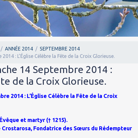
ANNÉE 2014
SEPTEMBRE 2014
014 : L’Église Célèbre la Fête de la Croix Glorieuse.
nche 14 Septembre 2014 :
ête de la Croix Glorieuse.
e 2014 : L’Église Célèbre la Fête de la Croix
Évêque et martyr († 1215).
e Crostarosa, Fondatrice des Sœurs du Rédempteur