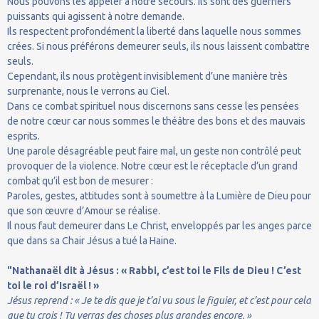
Nous pouvons les appeler à notre secours. Ils sont des guerriers
puissants qui agissent à notre demande.
Ils respectent profondément la liberté dans laquelle nous sommes
crées. Si nous préférons demeurer seuls, ils nous laissent combattre
seuls.
Cependant, ils nous protègent invisiblement d’une manière très
surprenante, nous le verrons au Ciel.
Dans ce combat spirituel nous discernons sans cesse les pensées
de notre cœur car nous sommes le théâtre des bons et des mauvais
esprits.
Une parole désagréable peut faire mal, un geste non contrôlé peut
provoquer de la violence. Notre cœur est le réceptacle d’un grand
combat qu’il est bon de mesurer :
Paroles, gestes, attitudes sont à soumettre à la Lumière de Dieu pour
que son œuvre d’Amour se réalise.
Il nous faut demeurer dans Le Christ, enveloppés par les anges parce
que dans sa Chair Jésus a tué la Haine.
"Nathanaël dit à Jésus : « Rabbi, c’est toi le Fils de Dieu ! C’est
toi le roi d’Israël ! »
Jésus reprend : « Je te dis que je t’ai vu sous le figuier, et c’est pour cela
que tu crois ! Tu verras des choses plus grandes encore. »