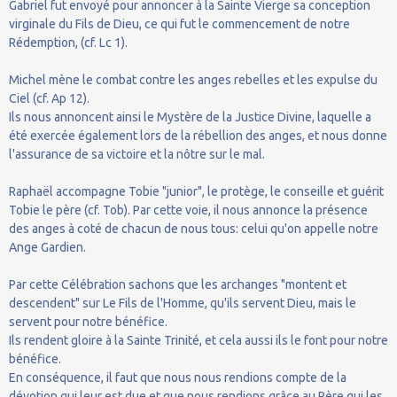
Gabriel fut envoyé pour annoncer à la Sainte Vierge sa conception
virginale du Fils de Dieu, ce qui fut le commencement de notre
Rédemption, (cf. Lc 1).
Michel mène le combat contre les anges rebelles et les expulse du
Ciel (cf. Ap 12).
Ils nous annoncent ainsi le Mystère de la Justice Divine, laquelle a
été exercée également lors de la rébellion des anges, et nous donne
l'assurance de sa victoire et la nôtre sur le mal.
Raphaël accompagne Tobie "junior", le protège, le conseille et guérit
Tobie le père (cf. Tob). Par cette voie, il nous annonce la présence
des anges à coté de chacun de nous tous: celui qu'on appelle notre
Ange Gardien.
Par cette Célébration sachons que les archanges "montent et
descendent" sur Le Fils de l'Homme, qu'ils servent Dieu, mais le
servent pour notre bénéfice.
Ils rendent gloire à la Sainte Trinité, et cela aussi ils le font pour notre
bénéfice.
En conséquence, il faut que nous nous rendions compte de la
dévotion qui leur est due et que nous rendions grâce au Père qui les