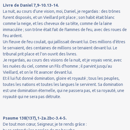
Livre de Daniel 7,9-10.13-14.
La nuit, au cours d’une vision, moi, Daniel, je regardais : des trônes
furent disposés, et un Vieillard prit place ; son habit était blanc
comme la neige, et les cheveux de sa tête, comme de la laine
immaculée ; son trône était fait de flammes de feu, avec des roues de
feu ardent.
Un fleuve de feu coulait, qui jaillissait devant lui. Des millions d'êtres
le servaient, des centaines de millions se tenaient devant lui. Le
tribunal prit place et l'on ouvrit des livres.
Je regardais, au cours des visions de la nuit, et je voyais venir, avec
les nuées du ciel, comme un Fils d'homme ; il parvint jusqu'au
Vieillard, et on le fit avancer devant lui.
Et il lui fut donné domination, gloire et royauté ; tous les peuples,
toutes les nations et toutes les langues le servirent. Sa domination
est une domination éternelle, qui ne passera pas, et sa royauté, une
royauté qui ne sera pas détruite.
Psaume 138(137),1-2a.2bc-3.4-5.
De tout mon cœur, Seigneur, je te rends grâce :