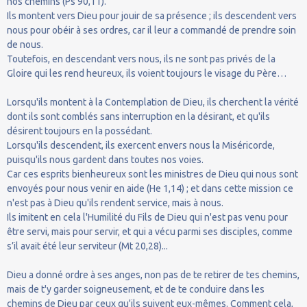
nos chemins (Ps 90,11).
Ils montent vers Dieu pour jouir de sa présence ; ils descendent vers
nous pour obéir à ses ordres, car il leur a commandé de prendre soin
de nous.
Toutefois, en descendant vers nous, ils ne sont pas privés de la
Gloire qui les rend heureux, ils voient toujours le visage du Père…
Lorsqu'ils montent à la Contemplation de Dieu, ils cherchent la vérité
dont ils sont comblés sans interruption en la désirant, et qu'ils
désirent toujours en la possédant.
Lorsqu'ils descendent, ils exercent envers nous la Miséricorde,
puisqu'ils nous gardent dans toutes nos voies.
Car ces esprits bienheureux sont les ministres de Dieu qui nous sont
envoyés pour nous venir en aide (He 1,14) ; et dans cette mission ce
n'est pas à Dieu qu'ils rendent service, mais à nous.
Ils imitent en cela l'Humilité du Fils de Dieu qui n'est pas venu pour
être servi, mais pour servir, et qui a vécu parmi ses disciples, comme
s’il avait été leur serviteur (Mt 20,28)...
Dieu a donné ordre à ses anges, non pas de te retirer de tes chemins,
mais de t'y garder soigneusement, et de te conduire dans les
chemins de Dieu par ceux qu'ils suivent eux-mêmes. Comment cela,