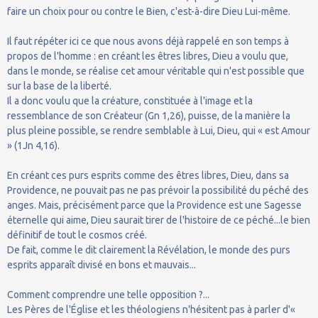
faire un choix pour ou contre le Bien, c'est-à-dire Dieu Lui-même.
Il faut répéter ici ce que nous avons déjà rappelé en son temps à
propos de l'homme : en créant les êtres libres, Dieu a voulu que,
dans le monde, se réalise cet amour véritable qui n'est possible que
sur la base de la liberté.
Il a donc voulu que la créature, constituée à l'image et la
ressemblance de son Créateur (Gn 1,26), puisse, de la manière la
plus pleine possible, se rendre semblable à Lui, Dieu, qui « est Amour
» (1Jn 4,16).
En créant ces purs esprits comme des êtres libres, Dieu, dans sa
Providence, ne pouvait pas ne pas prévoir la possibilité du péché des
anges. Mais, précisément parce que la Providence est une Sagesse
éternelle qui aime, Dieu saurait tirer de l'histoire de ce péché...le bien
définitif de tout le cosmos créé.
De fait, comme le dit clairement la Révélation, le monde des purs
esprits apparaît divisé en bons et mauvais...
Comment comprendre une telle opposition ?...
Les Pères de l'Église et les théologiens n'hésitent pas à parler d'«