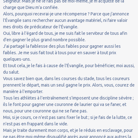
Seigneur. Mais je ne le fais pas de moi-même, je m'acquitte de la
charge que Dieu m'a confiée.
Alors, pourquoi recevrai-je une récompense ? Parce que j'annonce
l'Évangile sans rechercher aucun avantage matériel, ni faire valoir
mes droits de prédicateur de l'Évangile.
Oui, libre à l'égard de tous, je me suis fait le serviteur de tous afin
d'en gagner le plus grand nombre possible.
J'ai partagé la faiblesse des plus faibles pour gagner aussi les
faibles. Je me suis fait tout à tous pour en sauver à tout prix
quelques-uns.
Et tout cela, je le fais à cause de l'Évangile, pour bénéficier, moi aussi,
du salut.
Vous savez bien que, dans les courses du stade, tous les coureurs
prennent le départ, mais un seul gagne le prix. Alors, vous, courez de
manière à l'emporter.
Tous les athlètes à l'entraînement s'imposent une discipline sévère ;
ils le font pour gagner une couronne de laurier qui va se faner, et
nous, pour une couronne qui ne se fane pas.
Moi, si je cours, ce n'est pas sans fixer le but ; si je fais de la lutte, ce
n'est pas en frappant dans le vide.
Mais je traite durement mon corps, et je le réduis en esclavage, pour
ne pas être moi-même disqualifié après avoir annoncé aux autres la