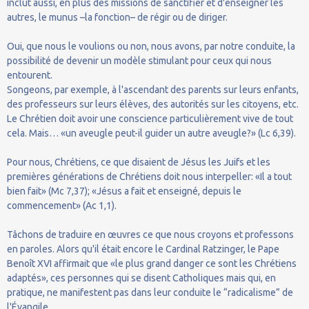
inclut aussi, en plus des missions de sanctifier et d'enseigner les
autres, le munus –la fonction– de régir ou de diriger.
Oui, que nous le voulions ou non, nous avons, par notre conduite, la
possibilité de devenir un modèle stimulant pour ceux qui nous
entourent.
Songeons, par exemple, à l'ascendant des parents sur leurs enfants,
des professeurs sur leurs élèves, des autorités sur les citoyens, etc.
Le Chrétien doit avoir une conscience particulièrement vive de tout
cela. Mais… «un aveugle peut-il guider un autre aveugle?» (Lc 6,39).
Pour nous, Chrétiens, ce que disaient de Jésus les Juifs et les
premières générations de Chrétiens doit nous interpeller: «Il a tout
bien fait» (Mc 7,37); «Jésus a fait et enseigné, depuis le
commencement» (Ac 1,1).
Tâchons de traduire en œuvres ce que nous croyons et professons
en paroles. Alors qu'il était encore le Cardinal Ratzinger, le Pape
Benoît XVI affirmait que «le plus grand danger ce sont les Chrétiens
adaptés», ces personnes qui se disent Catholiques mais qui, en
pratique, ne manifestent pas dans leur conduite le “radicalisme” de
l'Évangile.