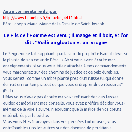
Autre commentaire du jour.
http://www.homelies.fr/homelie,,4412.html
Père Joseph-Marie, Moine de la Famille de Saint Joseph.
Le Fils de l’Homme est venu ; il mange et il boit, et l’on
dit : “Voilà un glouton et un ivrogne
Le Seigneur se fait suppliant ; par la voix du prophète Isaïe, il déverse
la plainte de son cœur de Père : « Ah si vous aviez écouté mes
enseignements, si vous vous étiez attachés à mes commandements,
vous marcheriez sur des chemins de justice et de paix durables.
Vous seriez “comme un arbre planté près d’un ruisseau, qui donne
du fruit en son temps, tout ce que vous entreprendriez réussirait”
(Ps 1).
Hélas vous n’avez pas écouté ma voix : refusant de vous laisser
guider, et méprisant mes conseils, vous avez préféré décider vous-
mêmes de la voie à suivre, n’écoutant que la malice de vos cœurs
enténébrés par le péché.
Vous vous êtes fourvoyés dans vos pensées tortueuses, vous
entraînant les uns les autres sur des chemins de perdition ».