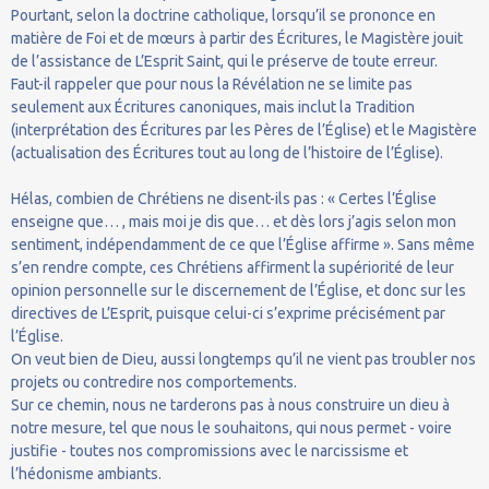
Pourtant, selon la doctrine catholique, lorsqu’il se prononce en
matière de Foi et de mœurs à partir des Écritures, le Magistère jouit
de l’assistance de L’Esprit Saint, qui le préserve de toute erreur.
Faut-il rappeler que pour nous la Révélation ne se limite pas
seulement aux Écritures canoniques, mais inclut la Tradition
(interprétation des Écritures par les Pères de l’Église) et le Magistère
(actualisation des Écritures tout au long de l’histoire de l’Église).
Hélas, combien de Chrétiens ne disent-ils pas : « Certes l’Église
enseigne que… , mais moi je dis que… et dès lors j’agis selon mon
sentiment, indépendamment de ce que l’Église affirme ». Sans même
s’en rendre compte, ces Chrétiens affirment la supériorité de leur
opinion personnelle sur le discernement de l’Église, et donc sur les
directives de L’Esprit, puisque celui-ci s’exprime précisément par
l’Église.
On veut bien de Dieu, aussi longtemps qu’il ne vient pas troubler nos
projets ou contredire nos comportements.
Sur ce chemin, nous ne tarderons pas à nous construire un dieu à
notre mesure, tel que nous le souhaitons, qui nous permet - voire
justifie - toutes nos compromissions avec le narcissisme et
l’hédonisme ambiants.