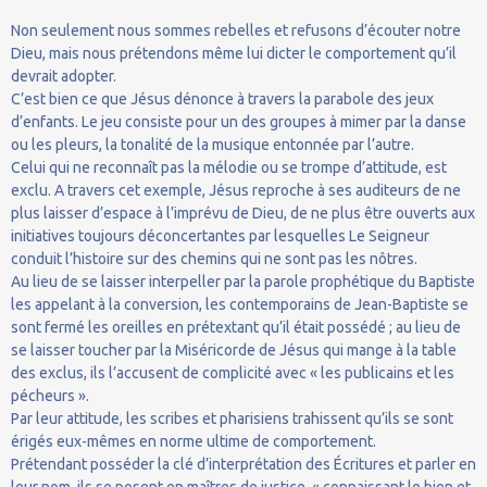
Non seulement nous sommes rebelles et refusons d’écouter notre
Dieu, mais nous prétendons même lui dicter le comportement qu’il
devrait adopter.
C’est bien ce que Jésus dénonce à travers la parabole des jeux
d’enfants. Le jeu consiste pour un des groupes à mimer par la danse
ou les pleurs, la tonalité de la musique entonnée par l’autre.
Celui qui ne reconnaît pas la mélodie ou se trompe d’attitude, est
exclu. A travers cet exemple, Jésus reproche à ses auditeurs de ne
plus laisser d’espace à l’imprévu de Dieu, de ne plus être ouverts aux
initiatives toujours déconcertantes par lesquelles Le Seigneur
conduit l’histoire sur des chemins qui ne sont pas les nôtres.
Au lieu de se laisser interpeller par la parole prophétique du Baptiste
les appelant à la conversion, les contemporains de Jean-Baptiste se
sont fermé les oreilles en prétextant qu’il était possédé ; au lieu de
se laisser toucher par la Miséricorde de Jésus qui mange à la table
des exclus, ils l’accusent de complicité avec « les publicains et les
pécheurs ».
Par leur attitude, les scribes et pharisiens trahissent qu’ils se sont
érigés eux-mêmes en norme ultime de comportement.
Prétendant posséder la clé d’interprétation des Écritures et parler en
leur nom, ils se posent en maîtres de justice, « connaissant le bien et