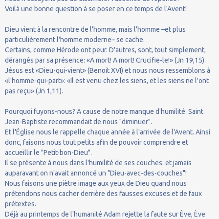
Voilà une bonne question à se poser en ce temps de l'Avent!
Dieu vient à la rencontre de l'homme, mais l'homme –et plus
particulièrement l'homme moderne– se cache.
Certains, comme Hérode ont peur. D'autres, sont, tout simplement,
dérangés par sa présence: «A mort! A mort! Crucifie-le!» (Jn 19,15).
Jésus est «Dieu-qui-vient» (Benoit XVI) et nous nous ressemblons à
«l'homme-qui-part»: «Il est venu chez les siens, et les siens ne l'ont
pas reçu» (Jn 1,11).
Pourquoi fuyons-nous? A cause de notre manque d'humilité. Saint
Jean-Baptiste recommandait de nous "diminuer".
Et l'Église nous le rappelle chaque année à l'arrivée de l'Avent. Ainsi
donc, faisons nous tout petits afin de pouvoir comprendre et
accueillir le "Petit-bon-Dieu".
Il se présente à nous dans l'humilité de ses couches: et jamais
auparavant on n'avait annoncé un "Dieu-avec-des-couches"!
Nous faisons une piètre image aux yeux de Dieu quand nous
prétendons nous cacher derrière des fausses excuses et de faux
prétextes.
Déjà au printemps de l'humanité Adam rejette la faute sur Ève, Ève