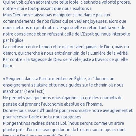
Qui ne voit qu’en adorant une telle idole, c’est notre volonté propre,
notre « moi » tout-puissant que nous exaltons ?
Mais Dieu ne se laisse pas manipuler ; il ne danse pas aux
commandements de nos flûtes qui se veulent joyeuses, alors que
nous mettons en péril notre vie spirituelle en étouffant la voix de
notre conscience et en refusant celle de L’Esprit qui nous interpelle
par l’Église.
La confusion entre le bien et le mal ne vient jamais de Dieu, mais du
démon, qui cherche à nous entraîner loin de la Lumière de la Vérité.
Par contre « la Sagesse de Dieu se révèle juste à travers ce qu’elle
fait ».
« Seigneur, dans ta Parole méditée en Église, tu “donnes un
enseignement salutaire et tu nous guides sur le chemin où nous
marchons” (1ère lect.).
Ne permets pas que nous nous égarions au gré des courants de
pensée qui prônent l’autonomie absolue de l’homme.
Donne-nous assez d’humilité pour reconnaître notre aveuglement et
pour recevoir l’aide que tu nous proposes.
Plongeant nos racines dans ta Loi, “nous serons comme un arbre
planté près d’un ruisseau qui donne du fruit en son temps et dont
jamais le feuillage ne meurt” (Ps 1). »