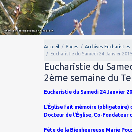
Accueil
Pages
Archives Eucharisties
Eucharistie du Samedi 24 Janvier 201
Eucharistie du Samed
2ème semaine du Te
Eucharistie du Samedi 24 Janvier 20
L’Église fait mémoire (obligatoire) 
Docteur de l'Église, Co-Fondateur d
Fête de la Bienheureuse Marie Pou