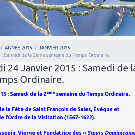
ANNÉE 2015
JANVIER 2015
5 : Samedi de la 2ème semaine du Temps Ordinaire.
i 24 Janvier 2015 : Samedi de l
mps Ordinaire.
ème
15 : Samedi de la 2
semaine du Temps Ordinaire.
de la Fête de Saint François de Sales, Évêque et
e l’Ordre de la Visitation (1567-1622).
ssepin, Vierge et Fondatrice des «
Sœurs Dominicain