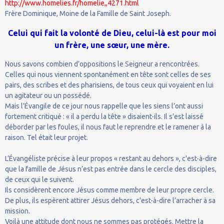
http://www.homelies.fr/homelie,,4271.html
Frère Dominique, Moine de la Famille de Saint Joseph.
Celui qui fait la volonté de Dieu, celui-là est pour moi
un frère, une sœur, une mère.
Nous savons combien d’oppositions le Seigneur a rencontrées.
Celles qui nous viennent spontanément en tête sont celles de ses
pairs, des scribes et des pharisiens, de tous ceux qui voyaient en lui
un agitateur ou un possédé.
Mais l’Évangile de ce jour nous rappelle que les siens l’ont aussi
fortement critiqué : « il a perdu la tête » disaient-ils. Il s’est laissé
déborder par les foules, il nous faut le reprendre et le ramener à la
raison. Tel était leur projet.
L’Évangéliste précise à leur propos « restant au dehors », c'est-à-dire
que la famille de Jésus n’est pas entrée dans le cercle des disciples,
de ceux qui le suivent.
Ils considèrent encore Jésus comme membre de leur propre cercle.
De plus, ils espèrent attirer Jésus dehors, c'est-à-dire l’arracher à sa
mission.
Voilà une attitude dont nous ne sommes pas protégés. Mettre la