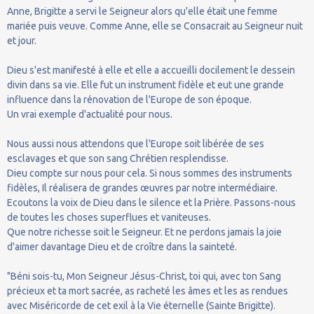
Anne, Brigitte a servi le Seigneur alors qu'elle était une femme
mariée puis veuve. Comme Anne, elle se Consacrait au Seigneur nuit
et jour.
Dieu s'est manifesté à elle et elle a accueilli docilement le dessein
divin dans sa vie. Elle fut un instrument fidèle et eut une grande
influence dans la rénovation de l'Europe de son époque.
Un vrai exemple d'actualité pour nous.
Nous aussi nous attendons que l'Europe soit libérée de ses
esclavages et que son sang Chrétien resplendisse.
Dieu compte sur nous pour cela. Si nous sommes des instruments
fidèles, Il réalisera de grandes œuvres par notre intermédiaire.
Ecoutons la voix de Dieu dans le silence et la Prière. Passons-nous
de toutes les choses superflues et vaniteuses.
Que notre richesse soit le Seigneur. Et ne perdons jamais la joie
d'aimer davantage Dieu et de croître dans la sainteté.
"Béni sois-tu, Mon Seigneur Jésus-Christ, toi qui, avec ton Sang
précieux et ta mort sacrée, as racheté les âmes et les as rendues
avec Miséricorde de cet exil à la Vie éternelle (Sainte Brigitte).