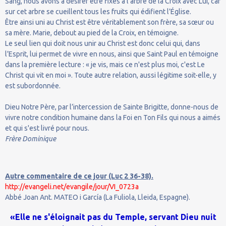
Sang, nous avons à désirer être fixés à l’arbre de la Croix avec Lui, car
sur cet arbre se cueillent tous les fruits qui édifient l’Église.
Être ainsi uni au Christ est être véritablement son frère, sa sœur ou
sa mère. Marie, debout au pied de la Croix, en témoigne.
Le seul lien qui doit nous unir au Christ est donc celui qui, dans
l’Esprit, lui permet de vivre en nous, ainsi que Saint Paul en témoigne
dans la première lecture : « je vis, mais ce n'est plus moi, c'est Le
Christ qui vit en moi ». Toute autre relation, aussi légitime soit-elle, y
est subordonnée.
Dieu Notre Père, par l’intercession de Sainte Brigitte, donne-nous de
vivre notre condition humaine dans la Foi en Ton Fils qui nous a aimés
et qui s'est livré pour nous.
Frère Dominique
Autre commentaire de ce jour (Luc 2 36-38).
http://evangeli.net/evangile/jour/VI_0723a
Abbé Joan Ant. MATEO i García (La Fuliola, Lleida, Espagne).
«Elle ne s'éloignait pas du Temple, servant Dieu nuit