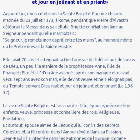
et jour en jeûnant et en priant»
Aujourd'hui, nous célébrons la Sainte Brigitte. Par une chaude
matinée du 23 juillet 1373, à Rome, pendant que Pierre d'Alvastra
célébrait la Messe dans sa cellule, Brigitte confiait son âme au
Seigneur pendant qu'elle marmottait :
"Seigneur, je remets mon esprit entre tes mains", au moment même
ou le Prêtre élevait la Sainte Hostie.
Elle avait 70 ans et atteignait la fin d'une vie de fidélité aux desseins
de Dieu, un peu à la manière de la prophétesse Anne, fille de
Phanuel : Elle était "d'un âge avancé ; après son mariage elle avait
vécu sept ans avec son mari, elle devint veuve et ne s'éloignait pas
du Temple, servant Dieu nuit et jour en jeûnant et en priant (Lc 2,36-
37).
La vie de Sainte Brigitte est fascinante : fille, épouse, mère de huit
enfants, veuve, princesse et conseillère des rois, Religieuse,
Fondatrice…
Et surtout, épouse aimée de Jésus qui lui confia des secrets
Célestes et la fit rentrer dans l'Amour révélé dans sa Passion.
Jean-Paul II l'a intégrée dans les Patronnes de l'Europe. Comme