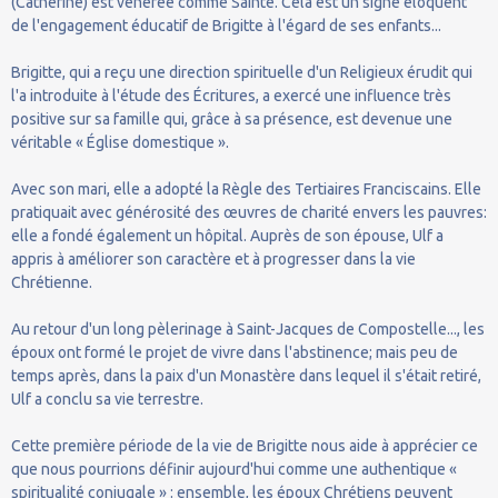
(Catherine) est vénérée comme Sainte. Cela est un signe éloquent
de l'engagement éducatif de Brigitte à l'égard de ses enfants...
Brigitte, qui a reçu une direction spirituelle d'un Religieux érudit qui
l'a introduite à l'étude des Écritures, a exercé une influence très
positive sur sa famille qui, grâce à sa présence, est devenue une
véritable « Église domestique ».
Avec son mari, elle a adopté la Règle des Tertiaires Franciscains. Elle
pratiquait avec générosité des œuvres de charité envers les pauvres:
elle a fondé également un hôpital. Auprès de son épouse, Ulf a
appris à améliorer son caractère et à progresser dans la vie
Chrétienne.
Au retour d'un long pèlerinage à Saint-Jacques de Compostelle..., les
époux ont formé le projet de vivre dans l'abstinence; mais peu de
temps après, dans la paix d'un Monastère dans lequel il s'était retiré,
Ulf a conclu sa vie terrestre.
Cette première période de la vie de Brigitte nous aide à apprécier ce
que nous pourrions définir aujourd'hui comme une authentique «
spiritualité conjugale » : ensemble, les époux Chrétiens peuvent