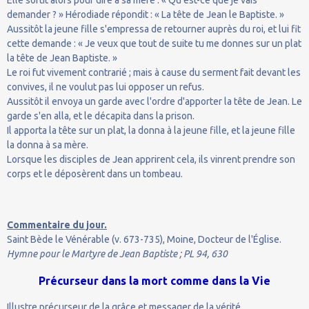
demander ? » Hérodiade répondit : « La tête de Jean le Baptiste. »
Aussitôt la jeune fille s'empressa de retourner auprès du roi, et lui fit
cette demande : « Je veux que tout de suite tu me donnes sur un plat
la tête de Jean Baptiste. »
Le roi fut vivement contrarié ; mais à cause du serment fait devant les
convives, il ne voulut pas lui opposer un refus.
Aussitôt il envoya un garde avec l'ordre d'apporter la tête de Jean. Le
garde s'en alla, et le décapita dans la prison.
Il apporta la tête sur un plat, la donna à la jeune fille, et la jeune fille
la donna à sa mère.
Lorsque les disciples de Jean apprirent cela, ils vinrent prendre son
corps et le déposèrent dans un tombeau.
Commentaire du jour.
Saint Bède le Vénérable (v. 673-735), Moine, Docteur de l'Église.
Hymne pour le Martyre de Jean Baptiste ; PL 94, 630
Précurseur dans la mort comme dans la Vie
Illustre précurseur de la grâce et messager de la vérité,