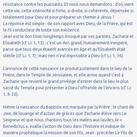
résistance contre les puissants. Et nous nous demandons : d’où vient
cette vie, cette intériorité si forte, si droite, si cohérente, dépensée si
totalement pour Dieu et pour préparer un chemin à Jésus ?
La réponse est simple : de son rapport avec Dieu, de la Prière, qui est
le fil conducteur de toute son existence.
Jean est le don Divin longtemps invoqué par ses parents, Zacharie et
Elisabeth (cf. Lc 1, 13) ; c’est un don grand, humainement inespéré,
parce que tous deux étaient avancés en âge et qu’Elisabeth était
stérile (cf. Lc 1, 7) ; mais rien n’est impossible à Dieu (cf. Lc 1, 36).
L’annonce de cette naissance se produit justement dans le lieu de la
Prière, dans le Temple de Jérusalem, et elle arrive quand c’est à
Zacharie que revient le grand privilège d’entrer dans le lieu le plus
sacré du Temple pour présenter à Dieu l’offrande de l’encens (cf. Lc
1, 8-20).
Même la naissance du Baptiste est marquée par la Prière : le chant de
Joie, de louange et d’action de grâces que Zacharie élève vers Le
Seigneur et que nous chantons tous les matins aux laudes, le «
Benedictus », exalte l’action de Dieu dans l’histoire et indique de
manière prophétique la mission de son fils, Jean : précéder Le Fils de