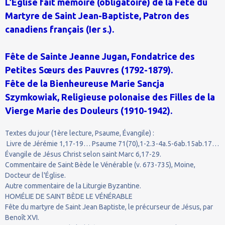
L’Église fait mémoire (obligatoire) de la Fête du
Martyre de Saint Jean-Baptiste, Patron des
canadiens français (Ier s.).
Fête de Sainte Jeanne Jugan, Fondatrice des
Petites Sœurs des Pauvres (1792-1879).
Fête de la Bienheureuse Marie Sancja
Szymkowiak, Religieuse polonaise des Filles de la
Vierge Marie des Douleurs (1910-1942).
Textes du jour (1ère lecture, Psaume, Évangile) :
Livre de Jérémie 1,17-19… Psaume 71(70),1-2.3-4a.5-6ab.15ab.17…
Évangile de Jésus Christ selon saint Marc 6,17-29.
Commentaire de Saint Bède le Vénérable (v. 673-735), Moine,
Docteur de l'Église.
Autre commentaire de la Liturgie Byzantine.
HOMÉLIE DE SAINT BÈDE LE VÉNÉRABLE
Fête du martyre de Saint Jean Baptiste, le précurseur de Jésus, par
Benoît XVI.