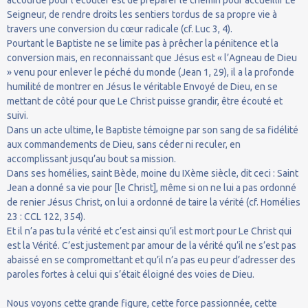
Seigneur, de rendre droits les sentiers tordus de sa propre vie à
travers une conversion du cœur radicale (cf. Luc 3, 4).
Pourtant le Baptiste ne se limite pas à prêcher la pénitence et la
conversion mais, en reconnaissant que Jésus est « l’Agneau de Dieu
» venu pour enlever le péché du monde (Jean 1, 29), il a la profonde
humilité de montrer en Jésus le véritable Envoyé de Dieu, en se
mettant de côté pour que Le Christ puisse grandir, être écouté et
suivi.
Dans un acte ultime, le Baptiste témoigne par son sang de sa fidélité
aux commandements de Dieu, sans céder ni reculer, en
accomplissant jusqu’au bout sa mission.
Dans ses homélies, saint Bède, moine du IXème siècle, dit ceci : Saint
Jean a donné sa vie pour [le Christ], même si on ne lui a pas ordonné
de renier Jésus Christ, on lui a ordonné de taire la vérité (cf. Homélies
23 : CCL 122, 354).
Et il n’a pas tu la vérité et c’est ainsi qu’il est mort pour Le Christ qui
est la Vérité. C’est justement par amour de la vérité qu’il ne s’est pas
abaissé en se compromettant et qu’il n’a pas eu peur d’adresser des
paroles fortes à celui qui s’était éloigné des voies de Dieu.
Nous voyons cette grande figure, cette force passionnée, cette