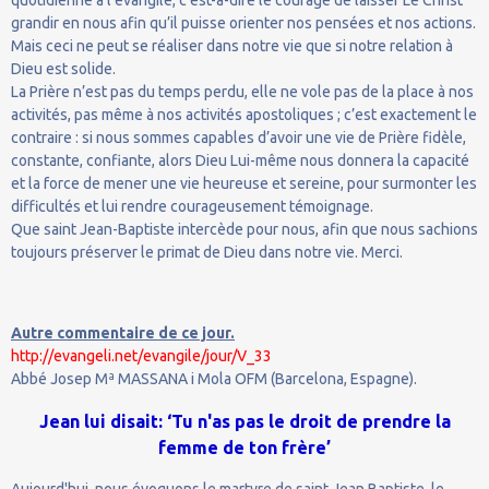
grandir en nous afin qu’il puisse orienter nos pensées et nos actions.
Mais ceci ne peut se réaliser dans notre vie que si notre relation à
Dieu est solide.
La Prière n’est pas du temps perdu, elle ne vole pas de la place à nos
activités, pas même à nos activités apostoliques ; c’est exactement le
contraire : si nous sommes capables d’avoir une vie de Prière fidèle,
constante, confiante, alors Dieu Lui-même nous donnera la capacité
et la force de mener une vie heureuse et sereine, pour surmonter les
difficultés et lui rendre courageusement témoignage.
Que saint Jean-Baptiste intercède pour nous, afin que nous sachions
toujours préserver le primat de Dieu dans notre vie. Merci.
Autre commentaire de ce jour.
http://evangeli.net/evangile/jour/V_33
Abbé Josep Mª MASSANA i Mola OFM (Barcelona, Espagne).
Jean lui disait: ‘Tu n'as pas le droit de prendre la
femme de ton frère’
Aujourd'hui, nous évoquons le martyre de saint Jean Baptiste, le