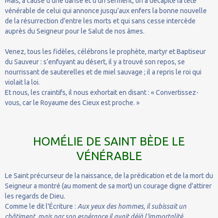
Mais, à cause d’une danse et d’un serment, on a décapité la tête
vénérable de celui qui annonce jusqu’aux enfers la bonne nouvelle
de la résurrection d’entre les morts et qui sans cesse intercède
auprès du Seigneur pour le Salut de nos âmes.
Venez, tous les fidèles, célébrons le prophète, martyr et Baptiseur
du Sauveur : s’enfuyant au désert, il y a trouvé son repos, se
nourrissant de sauterelles et de miel sauvage ; il a repris le roi qui
violait la loi.
Et nous, les craintifs, il nous exhortait en disant : « Convertissez-
vous, car le Royaume des Cieux est proche. »
HOMÉLIE DE SAINT BÈDE LE
VÉNÉRABLE
Le Saint précurseur de la naissance, de la prédication et de la mort du
Seigneur a montré (au moment de sa mort) un courage digne d'attirer
les regards de Dieu.
Comme le dit l'Écriture :
Aux yeux des hommes, il subissait un
châtiment, mais par son espérance il avait déjà l'immortalité
.