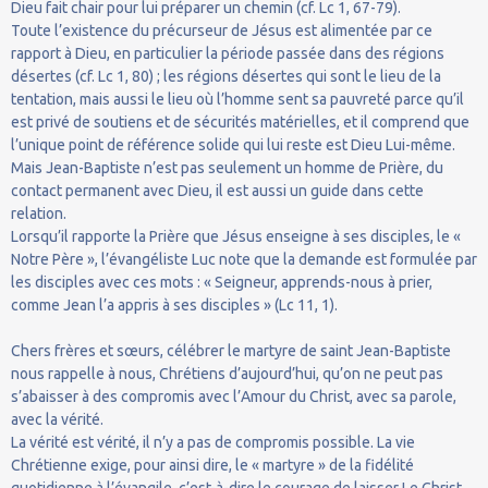
Dieu fait chair pour lui préparer un chemin (cf. Lc 1, 67-79).
Toute l’existence du précurseur de Jésus est alimentée par ce
rapport à Dieu, en particulier la période passée dans des régions
désertes (cf. Lc 1, 80) ; les régions désertes qui sont le lieu de la
tentation, mais aussi le lieu où l’homme sent sa pauvreté parce qu’il
est privé de soutiens et de sécurités matérielles, et il comprend que
l’unique point de référence solide qui lui reste est Dieu Lui-même.
Mais Jean-Baptiste n’est pas seulement un homme de Prière, du
contact permanent avec Dieu, il est aussi un guide dans cette
relation.
Lorsqu’il rapporte la Prière que Jésus enseigne à ses disciples, le «
Notre Père », l’évangéliste Luc note que la demande est formulée par
les disciples avec ces mots : « Seigneur, apprends-nous à prier,
comme Jean l’a appris à ses disciples » (Lc 11, 1).
Chers frères et sœurs, célébrer le martyre de saint Jean-Baptiste
nous rappelle à nous, Chrétiens d’aujourd’hui, qu’on ne peut pas
s’abaisser à des compromis avec l’Amour du Christ, avec sa parole,
avec la vérité.
La vérité est vérité, il n’y a pas de compromis possible. La vie
Chrétienne exige, pour ainsi dire, le « martyre » de la fidélité
quotidienne à l’évangile, c’est-à-dire le courage de laisser Le Christ