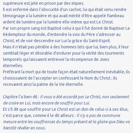
supérieure est jeté en prison par des impies.
Il est enfermé dans l'obscurité d'un cachot, lui qui était venu rendre
témoignage à la lumière et qui avait mérité d'être appelé flambeau
ardent de lumière par la lumière elle-même qui est Le Christ.
Par son propre sang est Baptisé celui à qui il fut donné de Baptiser Le
Rédempteur du monde, d'entendre la voix du Père s'adresser au
Christ, et de voir descendre sur Lui la grâce du Saint-Esprit.
Mais il n'était pas pénible à des hommes tels que lui, bien plus, il leur
semblait léger et désirable d'endurer pour la vérité des tourments
temporels qui laissaient entrevoir la récompense de Joies
éternelles.
Préférant la mort qui de toute façon était naturellement inévitable, ils
choisissaient de l'accepter en confessant le Nom du Christ ; ils
recevaient ainsi la palme de la Vie éternelle.
L'Apôtre l'a bien dit :
Il vous a été accordé par Le Christ, non seulement
de croire en Lui, mais encore de souffrir pour Lui.
Et s'il dit que souffrir pour Le Christ est un don de celui-ci à ses élus,
c'est parce que, comme il le dit ailleurs :
Il n'y a pas de commune
mesure entre les souffrances du temps présent et la gloire que Dieu va
bientôt révéler en nous.