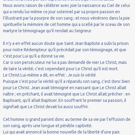
Nous avons raison de célébrer avec joie la naissance au Ciel de celui
qui a rendu lui-même ce jour solennel par sa propre passion en
l'illustrant par la pourpre de son sang ; et nous vénérons dans la joie
spirituelle la mémoire de cet homme qui a scellé par le sceau de son
martyre le témoignage qu'il rendait au Seigneur.
Il n'y a en effet aucun doute que Saint Jean Baptiste a subi la prison
pour notre Rédempteur qu'il précédait par son témoignage, et que
c'est pour Lui qu'il a donné sa vie.
Car si son persécuteur ne lui a pas demandé de nier Le Christ, mais
de taire la vérité, c'est cependant pour Le Christ qu'il est mort.
Le Christ Lui-même a dit, en effet :
Je suis la vérité
.
Puisque c'est pour la vérité qu'il a répandu son sang, c'est donc bien
pour Le Christ. Jean avait témoigné en naissant que Le Christ allait
naître ; en prêchant, il avait témoigné que Le Christ allait prêcher : en
Baptisant, qu'il allait Baptiser. En souffrant le premier sa passion, il
signifiait que Le Christ devait lui aussi souffrir.
Cet homme si grand parvint donc au terme de sa vie par l'effusion de
son sang, après une longue et pénible captivité.
Lui qui avait annoncé la bonne nouvelle de la liberté d'une paix