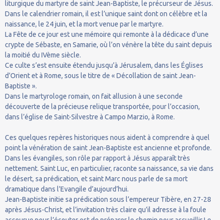
liturgique du martyre de saint Jean-Baptiste, le précurseur de Jésus.
Dans le calendrier romain, il est l’unique saint dont on célèbre et la
naissance, le 24 juin, et la mort venue par le martyre.
La Fête de ce jour est une mémoire qui remonte à la dédicace d’une
crypte de Sébaste, en Samarie, où l’on vénère la tête du saint depuis
la moitié du IVème siècle.
Ce culte s’est ensuite étendu jusqu’à Jérusalem, dans les Églises
d’Orient et à Rome, sous le titre de « Décollation de saint Jean-
Baptiste ».
Dans le martyrologe romain, on fait allusion à une seconde
découverte de la précieuse relique transportée, pour l’occasion,
dans l’église de Saint-Silvestre à Campo Marzio, à Rome.
Ces quelques repères historiques nous aident à comprendre à quel
point la vénération de saint Jean-Baptiste est ancienne et profonde.
Dans les évangiles, son rôle par rapport à Jésus apparaît très
nettement. Saint Luc, en particulier, raconte sa naissance, sa vie dans
le désert, sa prédication, et saint Marc nous parle de sa mort
dramatique dans l’Evangile d’aujourd’hui.
Jean-Baptiste initie sa prédication sous l’empereur Tibère, en 27-28
après Jésus-Christ, et l’invitation très claire qu’il adresse à la foule
accourue pour l’écouter est de préparer le chemin pour accueillir Le