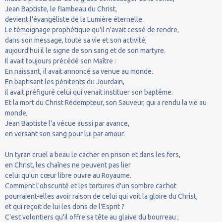
Jean Baptiste, le flambeau du Christ,
devient l'évangéliste de la Lumière éternelle.
Le témoignage prophétique qu'il n'avait cessé de rendre,
dans son message, toute sa vie et son activité,
aujourd'hui il le signe de son sang et de son martyre.
Il avait toujours précédé son Maître :
En naissant, il avait annoncé sa venue au monde.
En baptisant les pénitents du Jourdain,
il avait préfiguré celui qui venait instituer son baptême.
Et la mort du Christ Rédempteur, son Sauveur, qui a rendu la vie au
monde,
Jean Baptiste l'a vécue aussi par avance,
en versant son sang pour lui par amour.
Un tyran cruel a beau le cacher en prison et dans les fers,
en Christ, les chaînes ne peuvent pas lier
celui qu'un cœur libre ouvre au Royaume.
Comment l'obscurité et les tortures d'un sombre cachot
pourraient-elles avoir raison de celui qui voit la gloire du Christ,
et qui reçoit de lui les dons de l'Esprit ?
C'est volontiers qu'il offre sa tête au glaive du bourreau ;