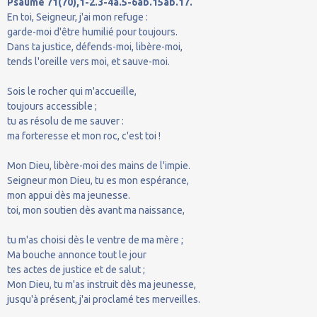
Psaume 71(70),1-2.3-4a.5-6ab.15ab.17.
En toi, Seigneur, j'ai mon refuge :
garde-moi d'être humilié pour toujours.
Dans ta justice, défends-moi, libère-moi,
tends l'oreille vers moi, et sauve-moi.
Sois le rocher qui m'accueille,
toujours accessible ;
tu as résolu de me sauver :
ma forteresse et mon roc, c'est toi !
Mon Dieu, libère-moi des mains de l'impie.
Seigneur mon Dieu, tu es mon espérance,
mon appui dès ma jeunesse.
toi, mon soutien dès avant ma naissance,
tu m'as choisi dès le ventre de ma mère ;
Ma bouche annonce tout le jour
tes actes de justice et de salut ;
Mon Dieu, tu m'as instruit dès ma jeunesse,
jusqu'à présent, j'ai proclamé tes merveilles.