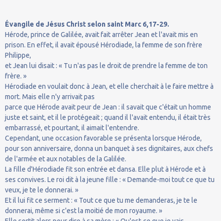
Évangile de Jésus Christ selon saint Marc 6,17-29.
Hérode, prince de Galilée, avait fait arrêter Jean et l'avait mis en
prison. En effet, il avait épousé Hérodiade, la femme de son frère
Philippe,
et Jean lui disait : « Tu n'as pas le droit de prendre la femme de ton
frère. »
Hérodiade en voulait donc à Jean, et elle cherchait à le faire mettre à
mort. Mais elle n'y arrivait pas
parce que Hérode avait peur de Jean : il savait que c'était un homme
juste et saint, et il le protégeait ; quand il l'avait entendu, il était très
embarrassé, et pourtant, il aimait l'entendre.
Cependant, une occasion favorable se présenta lorsque Hérode,
pour son anniversaire, donna un banquet à ses dignitaires, aux chefs
de l'armée et aux notables de la Galilée.
La fille d'Hérodiade fit son entrée et dansa. Elle plut à Hérode et à
ses convives. Le roi dit à la jeune fille : « Demande-moi tout ce que tu
veux, je te le donnerai. »
Et il lui fit ce serment : « Tout ce que tu me demanderas, je te le
donnerai, même si c'est la moitié de mon royaume. »
Elle sortit alors pour dire à sa mère : « Qu'est-ce que je vais