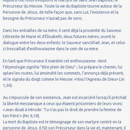
Précurseur du Messie. Toute la vie du Baptiste tourne autour de la
Personne de Jésus, de telle façon que, sans Lui, l'existence et la
besogne du Précurseur n'aurait pas de sens.
Dans les entrailles de sa mère, il sent déjà la proximité du Sauveur.
L'étreinte de Marie et d'Élisabeth, deux futures mères, ouvrit le
dialogue entre les deux enfants: le Sauveur sanctifiait Jean, et celui-
ci tressaillait d'enthousiasme dans le sein de sa mère.
En tant que Précurseur il maintint cet enthousiasme -dont
l'étymologie signifie "être plein de Dieu"-, lui prépara le chemin, lui
aplani les routes, lui amoindrit les sommets, l'annonça déjà présent,
et le signala du doigt comme le Messie: «Voici l'Agneau de Dieu» (Jn
1,36).
Au crépuscule de son existence, Jean est incarcéré lorsqu'il prêchait
la liberté messianique à ceux qui étaient prisonniers de leurs vices:
«Jean disait à Hérode: ‘Tu n'as pas le droit de prendre la femme de
ton frère’» (Mc 6,18).
La mort du Baptiste est le témoignage de son martyre centré en la
personne de Jésus. Il fût son Précurseur dans la vie et, maintenant, il