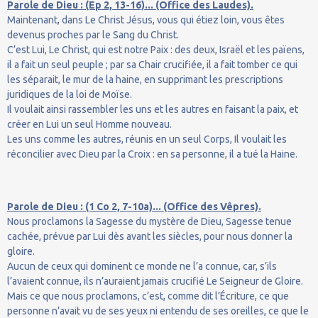
Parole de Dieu : (Ep 2, 13-16)... (Office des Laudes).
Maintenant, dans Le Christ Jésus, vous qui étiez loin, vous êtes
devenus proches par le Sang du Christ.
C’est Lui, Le Christ, qui est notre Paix : des deux, Israël et les païens,
il a fait un seul peuple ; par sa Chair crucifiée, il a fait tomber ce qui
les séparait, le mur de la haine, en supprimant les prescriptions
juridiques de la loi de Moïse.
Il voulait ainsi rassembler les uns et les autres en faisant la paix, et
créer en Lui un seul Homme nouveau.
Les uns comme les autres, réunis en un seul Corps, Il voulait les
réconcilier avec Dieu par la Croix : en sa personne, il a tué la Haine.
Parole de Dieu : (1 Co 2, 7-10a)... (Office des Vêpres).
Nous proclamons la Sagesse du mystère de Dieu, Sagesse tenue
cachée, prévue par Lui dès avant les siècles, pour nous donner la
gloire.
Aucun de ceux qui dominent ce monde ne l’a connue, car, s’ils
l’avaient connue, ils n’auraient jamais crucifié Le Seigneur de Gloire.
Mais ce que nous proclamons, c’est, comme dit l’Écriture, ce que
personne n’avait vu de ses yeux ni entendu de ses oreilles, ce que le