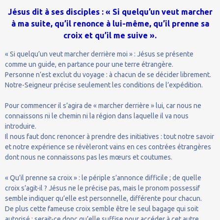
Jésus dit à ses disciples : « Si quelqu’un veut marcher
à ma suite, qu’il renonce à lui-même, qu’il prenne sa
croix et qu’il me suive ».
« Si quelqu’un veut marcher derrière moi » : Jésus se présente
comme un guide, en partance pour une terre étrangère.
Personne n’est exclut du voyage : à chacun de se décider librement.
Notre-Seigneur précise seulement les conditions de l’expédition.
Pour commencer il s’agira de « marcher derrière » lui, car nous ne
connaissons ni le chemin ni la région dans laquelle il va nous
introduire.
Il nous faut donc renoncer à prendre des initiatives : tout notre savoir
et notre expérience se révèleront vains en ces contrées étrangères
dont nous ne connaissons pas les mœurs et coutumes.
« Qu’il prenne sa croix » : le périple s’annonce difficile ; de quelle
croix s’agit-il ? Jésus ne le précise pas, mais le pronom possessif
semble indiquer qu’elle est personnelle, différente pour chacun.
De plus cette fameuse croix semble être le seul bagage qui soit
autorisé : serait-ce donc qu’elle suffise pour accéder à cet autre