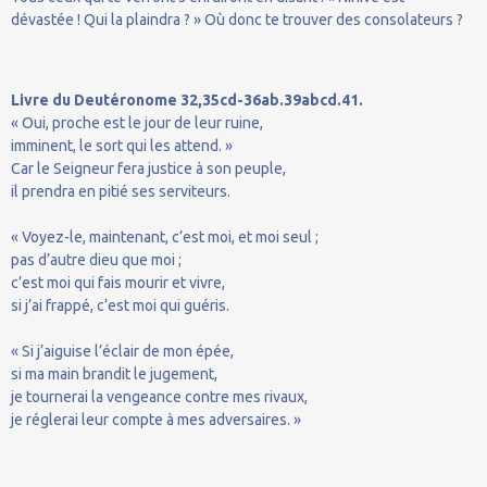
dévastée ! Qui la plaindra ? » Où donc te trouver des consolateurs ?
Livre du Deutéronome 32,35cd-36ab.39abcd.41.
« Oui, proche est le jour de leur ruine,
imminent, le sort qui les attend. »
Car le Seigneur fera justice à son peuple,
il prendra en pitié ses serviteurs.
« Voyez-le, maintenant, c’est moi, et moi seul ;
pas d’autre dieu que moi ;
c’est moi qui fais mourir et vivre,
si j’ai frappé, c’est moi qui guéris.
« Si j’aiguise l’éclair de mon épée,
si ma main brandit le jugement,
je tournerai la vengeance contre mes rivaux,
je réglerai leur compte à mes adversaires. »