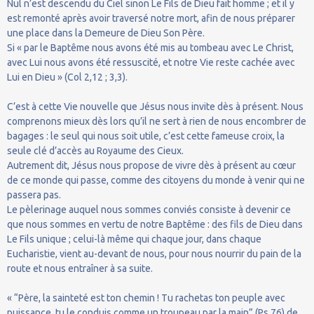
Nul n’est descendu du Ciel sinon Le Fils de Dieu fait homme ; et il y
est remonté après avoir traversé notre mort, afin de nous préparer
une place dans la Demeure de Dieu Son Père.
Si « par le Baptême nous avons été mis au tombeau avec Le Christ,
avec Lui nous avons été ressuscité, et notre Vie reste cachée avec
Lui en Dieu » (Col 2,12 ; 3,3).
C’est à cette Vie nouvelle que Jésus nous invite dès à présent. Nous
comprenons mieux dès lors qu’il ne sert à rien de nous encombrer de
bagages : le seul qui nous soit utile, c’est cette fameuse croix, la
seule clé d’accès au Royaume des Cieux.
Autrement dit, Jésus nous propose de vivre dès à présent au cœur
de ce monde qui passe, comme des citoyens du monde à venir qui ne
passera pas.
Le pèlerinage auquel nous sommes conviés consiste à devenir ce
que nous sommes en vertu de notre Baptême : des fils de Dieu dans
Le Fils unique ; celui-là même qui chaque jour, dans chaque
Eucharistie, vient au-devant de nous, pour nous nourrir du pain de la
route et nous entraîner à sa suite.
« “Père, la sainteté est ton chemin ! Tu rachetas ton peuple avec
puissance, tu le conduis comme un troupeau par la main” (Ps 76) de