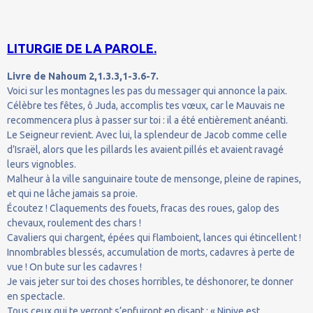
LITURGIE DE LA PAROLE.
Livre de Nahoum 2,1.3.3,1-3.6-7.
Voici sur les montagnes les pas du messager qui annonce la paix.
Célèbre tes fêtes, ô Juda, accomplis tes vœux, car le Mauvais ne
recommencera plus à passer sur toi : il a été entièrement anéanti.
Le Seigneur revient. Avec lui, la splendeur de Jacob comme celle
d’Israël, alors que les pillards les avaient pillés et avaient ravagé
leurs vignobles.
Malheur à la ville sanguinaire toute de mensonge, pleine de rapines,
et qui ne lâche jamais sa proie.
Écoutez ! Claquements des fouets, fracas des roues, galop des
chevaux, roulement des chars !
Cavaliers qui chargent, épées qui flamboient, lances qui étincellent !
Innombrables blessés, accumulation de morts, cadavres à perte de
vue ! On bute sur les cadavres !
Je vais jeter sur toi des choses horribles, te déshonorer, te donner
en spectacle.
Tous ceux qui te verront s’enfuiront en disant : « Ninive est