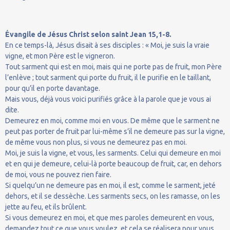
Évangile de Jésus Christ selon saint Jean 15,1-8.
En ce temps-là, Jésus disait à ses disciples : « Moi, je suis la vraie
vigne, et mon Père est le vigneron.
Tout sarment qui est en moi, mais qui ne porte pas de fruit, mon Père
l’enlève ; tout sarment qui porte du fruit, il le purifie en le taillant,
pour qu’il en porte davantage.
Mais vous, déjà vous voici purifiés grâce à la parole que je vous ai
dite.
Demeurez en moi, comme moi en vous. De même que le sarment ne
peut pas porter de fruit par lui-même s’il ne demeure pas sur la vigne,
de même vous non plus, si vous ne demeurez pas en moi.
Moi, je suis la vigne, et vous, les sarments. Celui qui demeure en moi
et en qui je demeure, celui-là porte beaucoup de fruit, car, en dehors
de moi, vous ne pouvez rien faire.
Si quelqu’un ne demeure pas en moi, il est, comme le sarment, jeté
dehors, et il se dessèche. Les sarments secs, on les ramasse, on les
jette au feu, et ils brûlent.
Si vous demeurez en moi, et que mes paroles demeurent en vous,
demandez tout ce que vous voulez, et cela se réalisera pour vous.