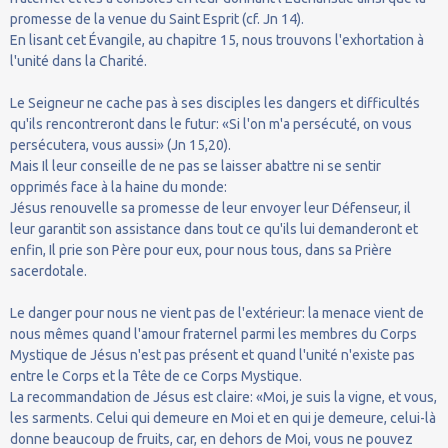
promesse de la venue du Saint Esprit (cf. Jn 14).
En lisant cet Évangile, au chapitre 15, nous trouvons l'exhortation à
l'unité dans la Charité.
Le Seigneur ne cache pas à ses disciples les dangers et difficultés
qu'ils rencontreront dans le futur: «Si l'on m'a persécuté, on vous
persécutera, vous aussi» (Jn 15,20).
Mais Il leur conseille de ne pas se laisser abattre ni se sentir
opprimés face à la haine du monde:
Jésus renouvelle sa promesse de leur envoyer leur Défenseur, il
leur garantit son assistance dans tout ce qu'ils lui demanderont et
enfin, Il prie son Père pour eux, pour nous tous, dans sa Prière
sacerdotale.
Le danger pour nous ne vient pas de l'extérieur: la menace vient de
nous mêmes quand l'amour fraternel parmi les membres du Corps
Mystique de Jésus n'est pas présent et quand l'unité n'existe pas
entre le Corps et la Tête de ce Corps Mystique.
La recommandation de Jésus est claire: «Moi, je suis la vigne, et vous,
les sarments. Celui qui demeure en Moi et en qui je demeure, celui-là
donne beaucoup de fruits, car, en dehors de Moi, vous ne pouvez