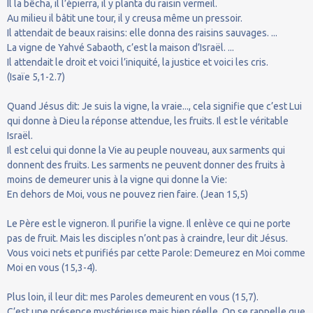
Il la bêcha, il l’épierra, il y planta du raisin vermeil.
Au milieu il bâtit une tour, il y creusa même un pressoir.
Il attendait de beaux raisins: elle donna des raisins sauvages. ...
La vigne de Yahvé Sabaoth, c’est la maison d’Israël. ...
Il attendait le droit et voici l’iniquité, la justice et voici les cris.
(Isaïe 5,1-2.7)
Quand Jésus dit: Je suis la vigne, la vraie..., cela signifie que c’est Lui
qui donne à Dieu la réponse attendue, les fruits. Il est le véritable
Israël.
Il est celui qui donne la Vie au peuple nouveau, aux sarments qui
donnent des fruits. Les sarments ne peuvent donner des fruits à
moins de demeurer unis à la vigne qui donne la Vie:
En dehors de Moi, vous ne pouvez rien faire. (Jean 15,5)
Le Père est le vigneron. Il purifie la vigne. Il enlève ce qui ne porte
pas de fruit. Mais les disciples n’ont pas à craindre, leur dit Jésus.
Vous voici nets et purifiés par cette Parole: Demeurez en Moi comme
Moi en vous (15,3-4).
Plus loin, il leur dit: mes Paroles demeurent en vous (15,7).
C’est une présence mystérieuse mais bien réelle. On se rappelle que