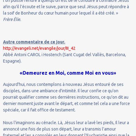
l’on puisse rendre à quelqu’un est de le conduire à connaître Jésus
afin qu’il l’écoute et le suive, parce que seul Jésus peut répondre à
la soif de Bonheur du cœur humain pour lequel il a été créé. »
Frère
É
lie.
Autre commentaire de ce jour.
http://evangeli.net/evangile/jour/III_42
Abbé Antoni CAROL i Hostench (Sant Cugat del Vallès, Barcelona,
Espagne).
«Demeurez en Moi, comme Moi en vous»
Aujourd'hui, nous contemplons à nouveau Jésus entouré de ses
disciples, dans une ambiance d'intimité. Il leur confie ce qu'on
pourrait qualifier comme ses dernières instructions, ce qu'on dit au
dernier moment juste avant le départ, et comme tel cela a une force
spéciale, car il fait office de testament.
Nous l'imaginons au cénacle. Là, Jésus leur a lavé les pieds, Il leur a
annoncé une fois de plus son départ, leur a transmis l'amour
fraternel et les a consolés en leur donnant l'Eucharistie ainsi que la