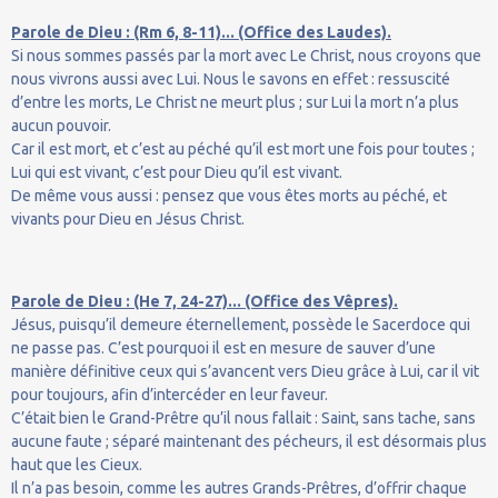
Parole de Dieu : (Rm 6, 8-11)... (Office des Laudes).
Si nous sommes passés par la mort avec Le Christ, nous croyons que
nous vivrons aussi avec Lui. Nous le savons en effet : ressuscité
d’entre les morts, Le Christ ne meurt plus ; sur Lui la mort n’a plus
aucun pouvoir.
Car il est mort, et c’est au péché qu’il est mort une fois pour toutes ;
Lui qui est vivant, c’est pour Dieu qu’il est vivant.
De même vous aussi : pensez que vous êtes morts au péché, et
vivants pour Dieu en Jésus Christ.
Parole de Dieu : (He 7, 24-27)... (Office des Vêpres).
Jésus, puisqu’il demeure éternellement, possède le Sacerdoce qui
ne passe pas. C’est pourquoi il est en mesure de sauver d’une
manière définitive ceux qui s’avancent vers Dieu grâce à Lui, car il vit
pour toujours, afin d’intercéder en leur faveur.
C’était bien le Grand-Prêtre qu’il nous fallait : Saint, sans tache, sans
aucune faute ; séparé maintenant des pécheurs, il est désormais plus
haut que les Cieux.
Il n’a pas besoin, comme les autres Grands-Prêtres, d’offrir chaque