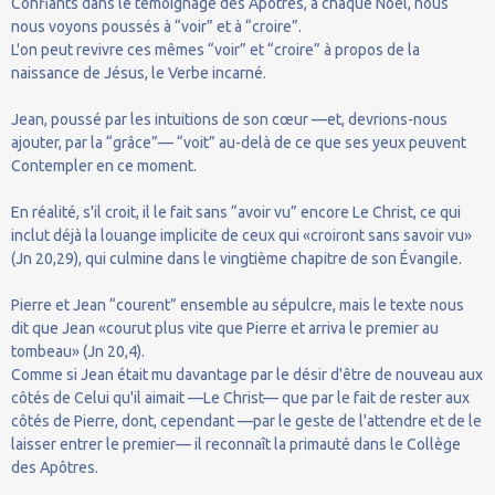
Confiants dans le témoignage des Apôtres, à chaque Noël, nous
nous voyons poussés à “voir” et à “croire”.
L'on peut revivre ces mêmes “voir” et “croire” à propos de la
naissance de Jésus, le Verbe incarné.
Jean, poussé par les intuitions de son cœur —et, devrions-nous
ajouter, par la “grâce”— “voit” au-delà de ce que ses yeux peuvent
Contempler en ce moment.
En réalité, s'il croit, il le fait sans “avoir vu” encore Le Christ, ce qui
inclut déjà la louange implicite de ceux qui «croiront sans savoir vu»
(Jn 20,29), qui culmine dans le vingtième chapitre de son Évangile.
Pierre et Jean “courent” ensemble au sépulcre, mais le texte nous
dit que Jean «courut plus vite que Pierre et arriva le premier au
tombeau» (Jn 20,4).
Comme si Jean était mu davantage par le désir d'être de nouveau aux
côtés de Celui qu'il aimait —Le Christ— que par le fait de rester aux
côtés de Pierre, dont, cependant —par le geste de l'attendre et de le
laisser entrer le premier— il reconnaît la primauté dans le Collège
des Apôtres.