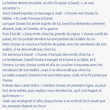
La femme devint enceinte, et elle fit savoir à David : « Je suis
enceinte ! »
Alors David expédia ce message à Joab : « Envoie-moi Ourias le
Hittite. » Et Joab l’envoya à David.
Lorsque Ourias fut arrivé auprès de lui, David lui demanda comment
allaient Joab, et l’armée, et la guerre.
Puis il lui dit : « Descends chez toi, prends du repos. » Ourias sortit du
palais, et l’on portait derrière lui une portion de la table du roi.
Mais Ourias se coucha à l’entrée du palais avec les serviteurs de son
maître ; il ne descendit pas chez lui.
On annonça à David : « Ourias n’est pas descendu chez lui. »
Le lendemain, David l’invita à manger et à boire à sa table, et il
l’enivra. Le soir, Ourias sortit et alla se coucher à nouveau avec les
serviteurs de son maître ; mais il ne descendit pas chez lui.
Le matin suivant, David écrivit une lettre pour Joab, et la fit porter par
Ourias.
Il disait dans cette lettre : « Mettez Ourias en première ligne, au plus
fort de la mêlée, puis repliez-vous derrière lui ; qu’il soit frappé et
qu’il meure ! »
Joab, qui assiégeait la ville, plaça Ourias à un endroit où il savait que
les ennemis étaient en force.