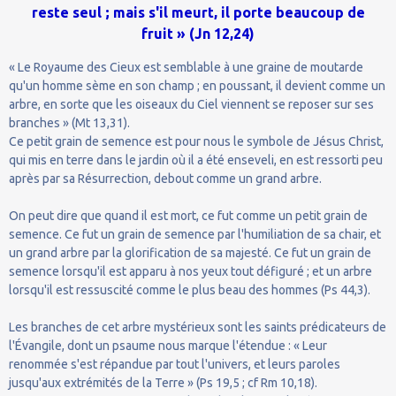
reste seul ; mais s'il meurt, il porte beaucoup de
fruit » (Jn 12,24)
« Le Royaume des Cieux est semblable à une graine de moutarde
qu'un homme sème en son champ ; en poussant, il devient comme un
arbre, en sorte que les oiseaux du Ciel viennent se reposer sur ses
branches » (Mt 13,31).
Ce petit grain de semence est pour nous le symbole de Jésus Christ,
qui mis en terre dans le jardin où il a été enseveli, en est ressorti peu
après par sa Résurrection, debout comme un grand arbre.
On peut dire que quand il est mort, ce fut comme un petit grain de
semence. Ce fut un grain de semence par l'humiliation de sa chair, et
un grand arbre par la glorification de sa majesté. Ce fut un grain de
semence lorsqu'il est apparu à nos yeux tout défiguré ; et un arbre
lorsqu'il est ressuscité comme le plus beau des hommes (Ps 44,3).
Les branches de cet arbre mystérieux sont les saints prédicateurs de
l'Évangile, dont un psaume nous marque l'étendue : « Leur
renommée s'est répandue par tout l'univers, et leurs paroles
jusqu'aux extrémités de la Terre » (Ps 19,5 ; cf Rm 10,18).