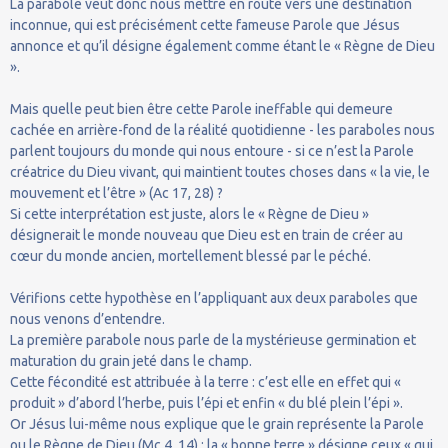
La parabole veut donc nous mettre en route vers une destination
inconnue, qui est précisément cette fameuse Parole que Jésus
annonce et qu’il désigne également comme étant le « Règne de Dieu
».
Mais quelle peut bien être cette Parole ineffable qui demeure
cachée en arrière-fond de la réalité quotidienne - les paraboles nous
parlent toujours du monde qui nous entoure - si ce n’est la Parole
créatrice du Dieu vivant, qui maintient toutes choses dans « la vie, le
mouvement et l’être » (Ac 17, 28) ?
Si cette interprétation est juste, alors le « Règne de Dieu »
désignerait le monde nouveau que Dieu est en train de créer au
cœur du monde ancien, mortellement blessé par le péché.
Vérifions cette hypothèse en l’appliquant aux deux paraboles que
nous venons d’entendre.
La première parabole nous parle de la mystérieuse germination et
maturation du grain jeté dans le champ.
Cette fécondité est attribuée à la terre : c’est elle en effet qui «
produit » d’abord l’herbe, puis l’épi et enfin « du blé plein l’épi ».
Or Jésus lui-même nous explique que le grain représente la Parole
ou le Règne de Dieu (Mc 4, 14) ; la « bonne terre » désigne ceux « qui