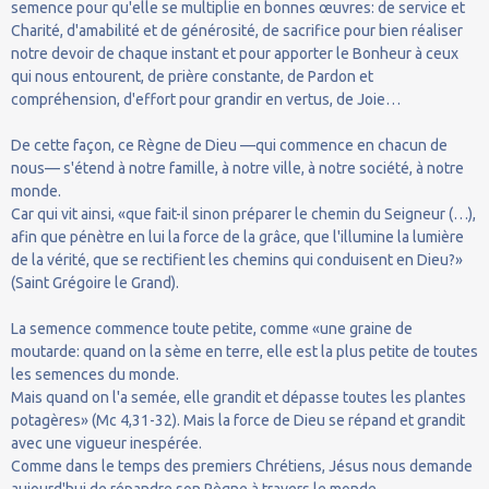
semence pour qu'elle se multiplie en bonnes œuvres: de service et
Charité, d'amabilité et de générosité, de sacrifice pour bien réaliser
notre devoir de chaque instant et pour apporter le Bonheur à ceux
qui nous entourent, de prière constante, de Pardon et
compréhension, d'effort pour grandir en vertus, de Joie…
De cette façon, ce Règne de Dieu —qui commence en chacun de
nous— s'étend à notre famille, à notre ville, à notre société, à notre
monde.
Car qui vit ainsi, «que fait-il sinon préparer le chemin du Seigneur (…),
afin que pénètre en lui la force de la grâce, que l'illumine la lumière
de la vérité, que se rectifient les chemins qui conduisent en Dieu?»
(Saint Grégoire le Grand).
La semence commence toute petite, comme «une graine de
moutarde: quand on la sème en terre, elle est la plus petite de toutes
les semences du monde.
Mais quand on l'a semée, elle grandit et dépasse toutes les plantes
potagères» (Mc 4,31-32). Mais la force de Dieu se répand et grandit
avec une vigueur inespérée.
Comme dans le temps des premiers Chrétiens, Jésus nous demande
aujourd'hui de répandre son Règne à travers le monde.