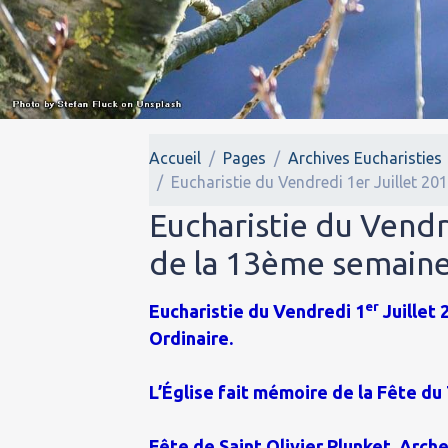
Accueil
Pages
Archives Eucharisties
Eucharistie du Vendredi 1er Juillet 2
Eucharistie du Vendr
de la 13ème semaine
er
Eucharistie du Vendredi 1
Juillet 
Ordinaire.
L’Église fait mémoire de la Fête 
Fête de Saint Olivier Plunket, Arch