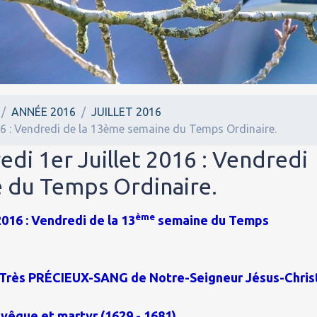
ANNÉE 2016
JUILLET 2016
016 : Vendredi de la 13ème semaine du Temps Ordinaire.
edi 1er Juillet 2016 : Vendredi
 du Temps Ordinaire.
ème
2016 : Vendredi de la 13
semaine du Temps
du Très PRÉCIEUX-SANG de Notre-Seigneur Jésus-Chris
evêque et martyr (1629 - 1681).