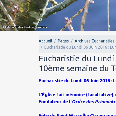
Accueil
Pages
Archives Eucharisties
Eucharistie du Lundi 06 Juin 2016 : L
Eucharistie du Lundi 
10ème semaine du T
Eucharistie du Lundi 06 Juin 2016 : L
L’Église fait mémoire (facultative)
Fondateur de l'
Ordre des Prémont
Fête de Saint Marcellin Champagnat