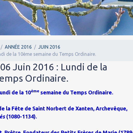
ANNÉE 2016
JUIN 2016
undi de la 10ème semaine du Temps Ordinaire.
06 Juin 2016 : Lundi de la
emps Ordinaire.
ème
undi de la 10
semaine du Temps Ordinaire.
 de la Fête de Saint Norbert de Xanten, Archevêque,
rés
(1080-1134).
, Prêtre, Fondateur des Petits Frères de Marie (1789