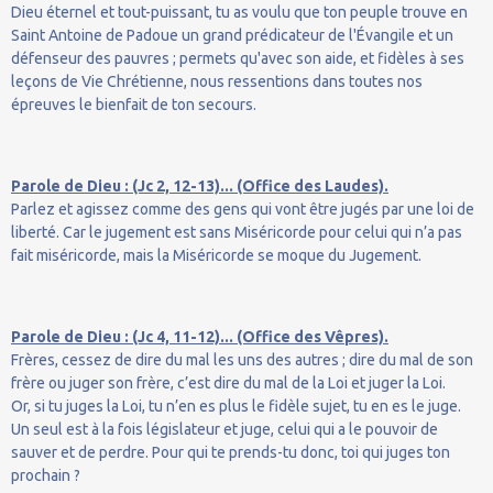
Dieu éternel et tout-puissant, tu as voulu que ton peuple trouve en
Saint Antoine de Padoue un grand prédicateur de l'Évangile et un
défenseur des pauvres ; permets qu'avec son aide, et fidèles à ses
leçons de Vie Chrétienne, nous ressentions dans toutes nos
épreuves le bienfait de ton secours.
Parole de Dieu : (Jc 2, 12-13)... (Office des Laudes).
Parlez et agissez comme des gens qui vont être jugés par une loi de
liberté. Car le jugement est sans Miséricorde pour celui qui n’a pas
fait miséricorde, mais la Miséricorde se moque du Jugement.
Parole de Dieu : (Jc 4, 11-12)... (Office des Vêpres).
Frères, cessez de dire du mal les uns des autres ; dire du mal de son
frère ou juger son frère, c’est dire du mal de la Loi et juger la Loi.
Or, si tu juges la Loi, tu n’en es plus le fidèle sujet, tu en es le juge.
Un seul est à la fois législateur et juge, celui qui a le pouvoir de
sauver et de perdre. Pour qui te prends-tu donc, toi qui juges ton
prochain ?