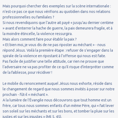
Mais pourquoi chercher des exemples sur la scène internationale :
n’est-ce pas ce que nous vérifions au quotidien dans nos relations
professionnelles ou familiales ?
Si nous revendiquons que l’autre ait payé « jusqu’au dernier centime
» avant d’enterrer la hache de guerre, la paix demeurera fragile, et à
la moindre étincelle, la violence ressurgira.
Mais alors comment faire pour établir la paix ?
« Et bien moi, je vous dis de ne pas riposter au méchant » - nous
répond Jésus. Voilà la première étape : refuser de s’engager dans la
spirale de la violence en ripostant à l’offense qui nous est faite.
Pas facile de justifier une telle attitude, car rien ne prouve que
l’adversaire ne va pas profiter de ce qu’il risque d’interpréter comme
de la faiblesse, pour récidiver !
Le mobile du renoncement auquel Jésus nous exhorte, réside dans
le changement de regard que nous sommes invités à poser sur notre
prochain - fût-il « méchant ».
A la lumière de l’Évangile nous découvrons que tout homme est un
frère, car tous nous sommes enfants d’un même Père, qui « fait lever
son soleil sur les méchants et sur les bons, et tomber la pluie sur les
justes et sur les injustes » (Mt 5, 45).