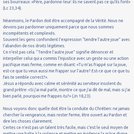
ses bourreaux: «Père, pardonne-leur: ils ne savent pas ce qu'ils font»
(Lc 23,34).
Néanmoins, le Pardon doit être accompagné de la Vérité. Nous ne
devons pas pardonner uniquement parce que nous sommes
incompétents et complexés.
Souvent les gens confondent l'expression “tendre l'autre joue” avec
l'abandon de nos droits légitimes.
Ce n'est pas cela. “Tendre l'autre joue” signifie dénoncer et
interpeller celui qui a commis l'injustice avec un geste ou une action
pacifique mais ferme, comme en disant: «Tu m'as frappé sur la joue,
est-ce que tu veux aussi me frapper sur l'autre? Est-ce que ce que tu
fais te semble correct?».
Jésus a répondu avec calme et sérénité au serviteur insolent du
grand prêtre: «Si j'ai mal parlé, montre ce que j'ai dit de mal; mais si j'ai
bien parlé, pourquoi me frappes-tu?» (Jn 18,23).
Nous voyons donc quelle doit être la conduite du Chrétien: ne jamais
chercher la vengeance, mais rester ferme, être ouvert au Pardon et
dire les choses clairement.
Certes ce n'est pas un talent très facile, mais c'est le seul moyen de
mettre une halte à la violence et mettre en évidence la grâce divine