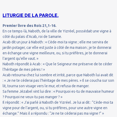
LITURGIE DE LA PAROLE.
Premier livre des Rois 21,1-16.
En ce temps-là, Naboth, de la ville de Yizréel, possédait une vigne à
côté du palais d’Acab, roi de Samarie.
Acab dit un jour à Naboth : « Cède-moi ta vigne ; elle me servira de
jardin potager, car elle est juste à côté de ma maison ; je te donnerai
en échange une vigne meilleure, ou, si tu préfères, je te donnerai
l’argent qu’elle vaut. »
Naboth répondit à Acab : « Que le Seigneur me préserve de te céder
l’héritage de mes pères ! »
Acab retourna chez lui sombre et irrité, parce que Naboth lui avait dit
: « Je ne te céderai pas l’héritage de mes pères. » Il se coucha sur son
lit, tourna son visage vers le mur, et refusa de manger.
Sa femme Jézabel vint lui dire : « Pourquoi es-tu de mauvaise humeur
? Pourquoi ne veux-tu pas manger ? »
Il répondit : « J’ai parlé à Naboth de Yizréel. Je lui ai dit : “Cède-moi ta
vigne pour de l’argent, ou, si tu préfères, pour une autre vigne en
échange.” Mais il a répondu : “Je ne te céderai pas ma vigne !” »