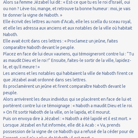
Alors sa femme Jézabel lui dit : « Est-ce que tu es le roi d’Israël, oui
ou non ? Lève-toi, mange, et retrouve ta bonne humeur : moi, je vais
te donner la vigne de Naboth. »
Elle écrivit des lettres au nom d’Acab, elle les scella du sceau royal,
et elle les adressa aux anciens et aux notables de la ville où habitait
Naboth.
Elle avait écrit dans ces lettres : « Proclamez un jeûne, faites
comparaître Naboth devant le peuple.
Placez en face de lui deux vauriens, qui témoigneront contre lui : “Tu
as maudit Dieu et le roi !” Ensuite, faites-le sortir de la ville, lapidez-
le, et qu’il meure ! »
Les anciens et les notables qui habitaient la ville de Naboth firent ce
que Jézabel avait ordonné dans ses lettres.
Ils proclamèrent un jeûne et firent comparaître Naboth devant le
peuple.
Alors arrivèrent les deux individus qui se placèrent en face de lui et
portèrent contre lui ce témoignage : « Naboth a maudit Dieu et le roi.
» On fit sortir Naboth de la ville, on le lapida, et il mourut.
Puis on envoya dire à Jézabel : « Naboth a été lapidé et il est mort. »
Lorsque Jézabel en fut informée, elle dit à Acab : « Va, prends
possession de la vigne de ce Naboth qui a refusé de la céder pour de
l’argent, car il n’y a plus de Naboth : il est mort. »